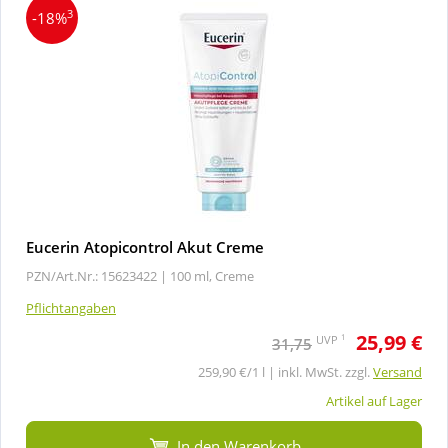
3
-18%
Eucerin Atopicontrol Akut Creme
PZN/Art.Nr.: 15623422 |
100 ml, Creme
Pflichtangaben
25,99 €
1
UVP
31,75
259,90 €/1 l | inkl. MwSt. zzgl.
Versand
Artikel auf Lager
In den Warenkorb