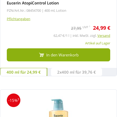
Eucerin AtopiControl Lotion
PZN/Art.Nr.: 08454700 |
400 ml, Lotion
Pflichtangaben
24,99 €
1
UVP
27,95
62,47 €/1 l | inkl. MwSt. zzgl.
Versand
Artikel auf Lager
In den Warenkorb
400 ml für 24,99 €
2x400 ml für 39,76 €
3
-15%