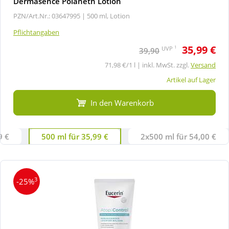
Dermasence Polaneth Lotion
PZN/Art.Nr.: 03647995 |
500 ml, Lotion
Pflichtangaben
35,99 €
1
UVP
39,90
71,98 €/1 l | inkl. MwSt. zzgl.
Versand
Artikel auf Lager
In den Warenkorb
9 €
500 ml für 35,99 €
2x500 ml für 54,00 €
3
-25%