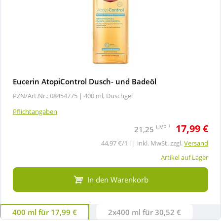
Eucerin AtopiControl Dusch- und Badeöl
PZN/Art.Nr.: 08454775 |
400 ml, Duschgel
Pflichtangaben
17,99 €
1
UVP
21,25
44,97 €/1 l | inkl. MwSt. zzgl.
Versand
Artikel auf Lager
In den Warenkorb
400 ml für 17,99 €
2x400 ml für 30,52 €