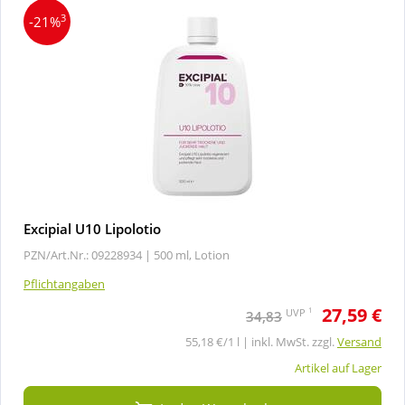
3
-21%
Excipial U10 Lipolotio
PZN/Art.Nr.: 09228934 |
500 ml, Lotion
Pflichtangaben
27,59 €
1
UVP
34,83
55,18 €/1 l | inkl. MwSt. zzgl.
Versand
Artikel auf Lager