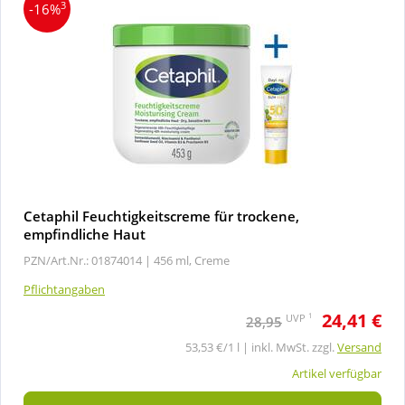
3
-16%
Cetaphil Feuchtigkeitscreme für trockene,
empfindliche Haut
PZN/Art.Nr.: 01874014 |
456 ml, Creme
Pflichtangaben
24,41 €
1
UVP
28,95
53,53 €/1 l | inkl. MwSt. zzgl.
Versand
Artikel verfügbar