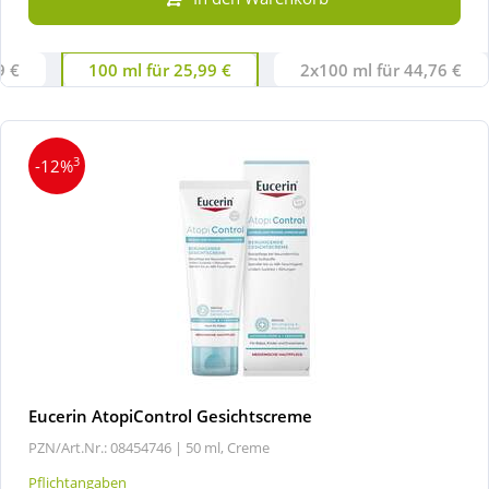
9 €
100 ml für 25,99 €
2x100 ml für 44,76 €
3
-12%
Eucerin AtopiControl Gesichtscreme
PZN/Art.Nr.: 08454746 |
50 ml, Creme
Pflichtangaben