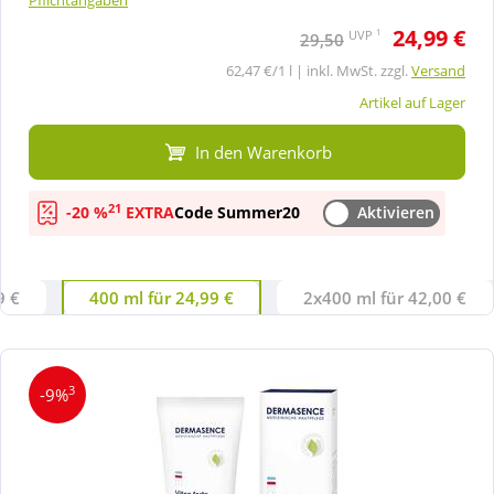
24,99 €
1
UVP
29,50
62,47 €/1 l | inkl. MwSt. zzgl.
Versand
Artikel auf Lager
In den Warenkorb
21
-20 %
EXTRA
Code Summer20
Aktivieren
9 €
400 ml für 24,99 €
2x400 ml für 42,00 €
3
-9%