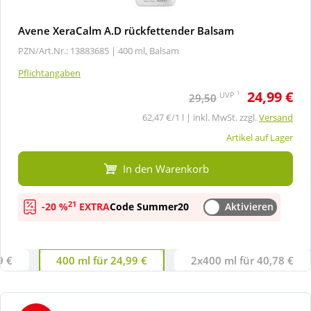
Avene XeraCalm A.D rückfettender Balsam
PZN/Art.Nr.: 13883685 |
400 ml, Balsam
Pflichtangaben
24,99 €
1
UVP
29,50
62,47 €/1 l | inkl. MwSt. zzgl.
Versand
Artikel auf Lager
In den Warenkorb
21
-20 %
EXTRA
Code Summer20
Aktivieren
9 €
400 ml für 24,99 €
2x400 ml für 40,78 €