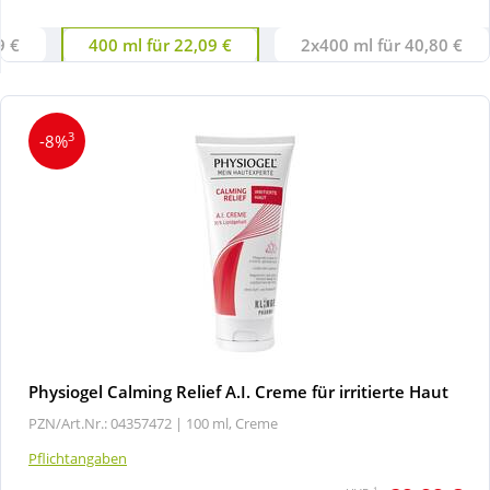
9 €
400 ml für 22,09 €
2x400 ml für 40,80 €
Wellness
3
-8%
Physiogel Calming Relief A.I. Creme für irritierte Haut
PZN/Art.Nr.: 04357472 |
100 ml, Creme
Pflichtangaben
1