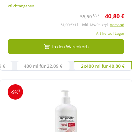
Pflichtangaben
40,80 €
1
UVP
55,50
51,00 €/1 l | inkl. MwSt. zzgl.
Versand
Artikel auf Lager
In den Warenkorb
9 €
400 ml für 22,09 €
2x400 ml für 40,80 €
3
-9%