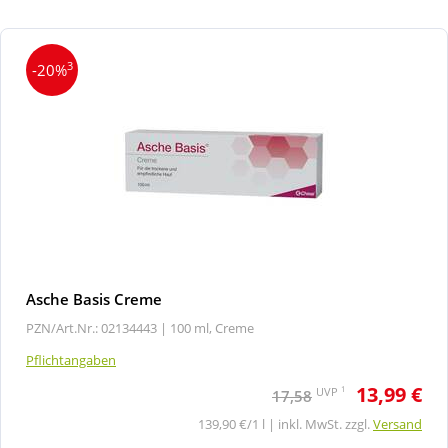
3
-20%
Asche Basis Creme
PZN/Art.Nr.: 02134443 |
100 ml, Creme
Pflichtangaben
13,99 €
1
UVP
17,58
139,90 €/1 l | inkl. MwSt. zzgl.
Versand