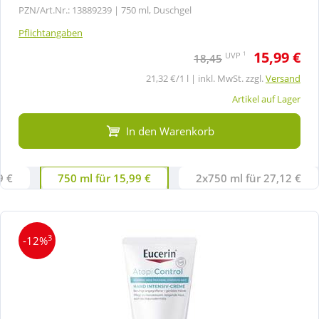
PZN/Art.Nr.: 13889239 |
750 ml, Duschgel
Pflichtangaben
15,99 €
1
UVP
18,45
21,32 €/1 l | inkl. MwSt. zzgl.
Versand
Artikel auf Lager
In den Warenkorb
9 €
750 ml für 15,99 €
2x750 ml für 27,12 €
3
-12%