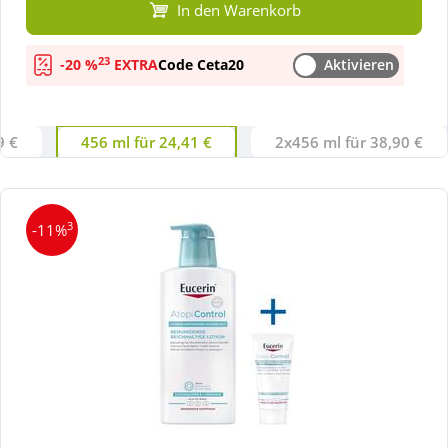
In den Warenkorb
23
-20 %
EXTRA
Code Ceta20
Aktivieren
9 €
456 ml für 24,41 €
2x456 ml für 38,90 €
3
-11%