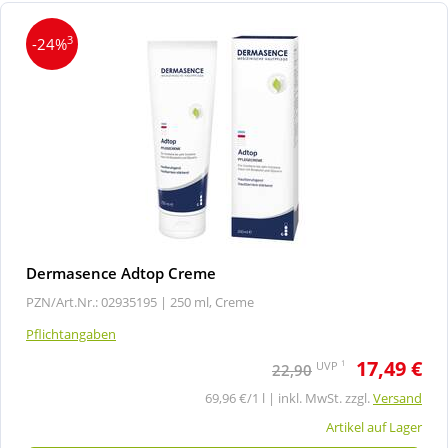
3
-24%
Dermasence Adtop Creme
PZN/Art.Nr.: 02935195 |
250 ml, Creme
Pflichtangaben
17,49 €
1
UVP
22,90
69,96 €/1 l | inkl. MwSt. zzgl.
Versand
Artikel auf Lager