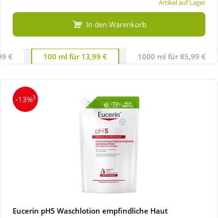
Artikel auf Lager
In den Warenkorb
99 €
100 ml für 13,99 €
1000 ml für 85,99 €
3
-13%
Eucerin pH5 Waschlotion empfindliche Haut