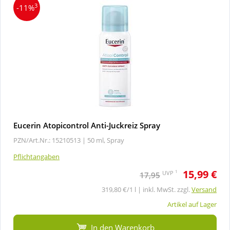
3
-11%
Eucerin Atopicontrol Anti-Juckreiz Spray
PZN/Art.Nr.: 15210513 |
50 ml, Spray
Pflichtangaben
15,99 €
1
UVP
17,95
319,80 €/1 l | inkl. MwSt. zzgl.
Versand
Artikel auf Lager
In den Warenkorb