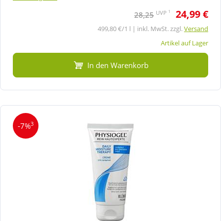
24,99 €
1
UVP
28,25
499,80 €/1 l | inkl. MwSt. zzgl.
Versand
Artikel auf Lager
In den Warenkorb
3
-7%