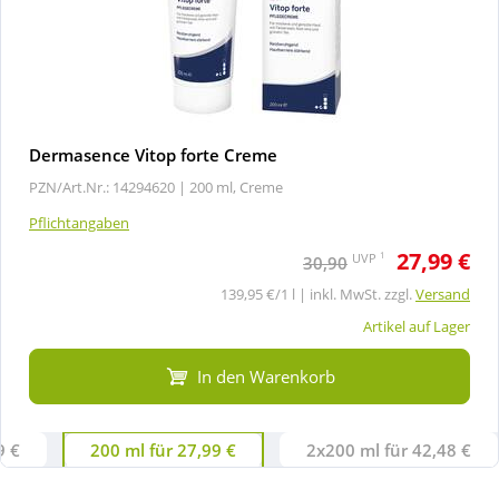
Dermasence Vitop forte Creme
PZN/Art.Nr.: 14294620 |
200 ml, Creme
Pflichtangaben
27,99 €
1
UVP
30,90
139,95 €/1 l | inkl. MwSt. zzgl.
Versand
Artikel auf Lager
In den Warenkorb
9 €
200 ml für 27,99 €
2x200 ml für 42,48 €