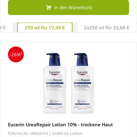
In den Warenkorb
9 €
250 ml für 17,49 €
2x250 ml für 32,68 €
3
-26%
Eucerin UreaRepair Lotion 10% - trockene Haut
PZN/Art.Nr.: 08032314 |
2x400 ml, Lotion