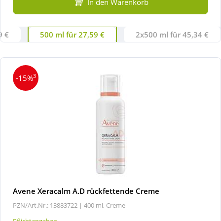
In den Warenkorb
9 €
500 ml für 27,59 €
2x500 ml für 45,34 €
3
-15%
Avene Xeracalm A.D rückfettende Creme
PZN/Art.Nr.: 13883722 |
400 ml, Creme
Pflichtangaben