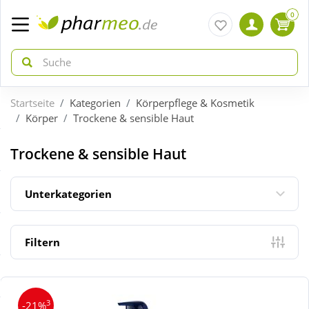
0
Startseite
Kategorien
Körperpflege & Kosmetik
zurück
zurück
Körper
Trockene & sensible Haut
ÜBERSICHT AKTIONEN
ÜBERSICHT KATEGORIEN
Trockene & sensible Haut
Aktuelle Coupons
Arzneimittel
Unterkategorien
Gratis dazu
Bio & Genuss
Filtern
Neuheiten
Diabetes
3
-21%