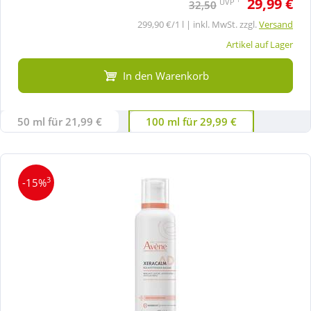
29,99 €
UVP
32,50
299,90 €/1 l | inkl. MwSt. zzgl.
Versand
Artikel auf Lager
In den Warenkorb
50 ml für 21,99 €
100 ml für 29,99 €
3
-15%