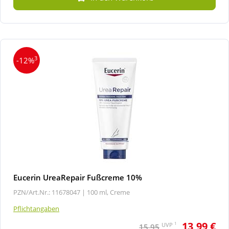
3
-12%
Eucerin UreaRepair Fußcreme 10%
PZN/Art.Nr.: 11678047 |
100 ml, Creme
Pflichtangaben
13,99 €
1
UVP
15,95