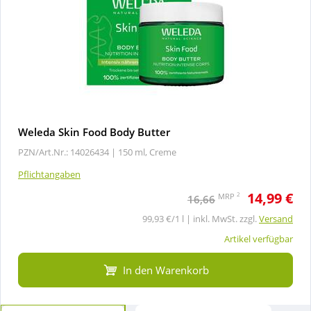
Weleda Skin Food Body Butter
PZN/Art.Nr.: 14026434 |
150 ml, Creme
Pflichtangaben
14,99 €
2
MRP
16,66
99,93 €/1 l | inkl. MwSt. zzgl.
Versand
Artikel verfügbar
In den Warenkorb