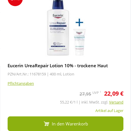
Sale
Körperpflege & Kosmetik
Schnäppchen
Liebe & Erotik
Sparsets
Mutter & Kind
Täglich gut versorgt
Nahrungsergänzung
Eucerin UreaRepair Lotion 10% - trockene Haut
PZN/Art.Nr.: 11678159 |
400 ml, Lotion
Natur & Homöopathie
Pflichtangaben
22,09 €
Sanitätshaus
1
UVP
27,95
55,22 €/1 l | inkl. MwSt. zzgl.
Versand
Sport & Fitness
Artikel auf Lager
In den Warenkorb
Tierbedarf