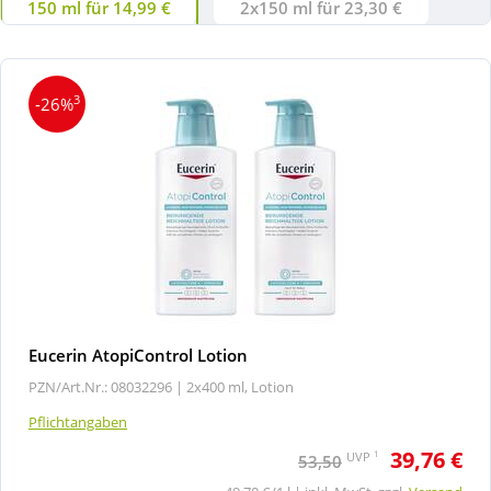
150 ml für 14,99 €
2x150 ml für 23,30 €
3
-26%
Eucerin AtopiControl Lotion
PZN/Art.Nr.: 08032296 |
2x400 ml, Lotion
Pflichtangaben
39,76 €
1
UVP
53,50