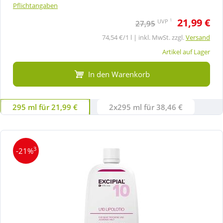
Pflichtangaben
21,99 €
1
UVP
27,95
74,54 €/1 l | inkl. MwSt. zzgl.
Versand
Artikel auf Lager
In den Warenkorb
295 ml für 21,99 €
2x295 ml für 38,46 €
3
-21%