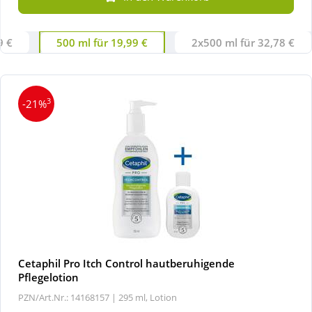
Wellness
9 €
500 ml für 19,99 €
2x500 ml für 32,78 €
3
-21%
Cetaphil Pro Itch Control hautberuhigende
Pflegelotion
PZN/Art.Nr.: 14168157 |
295 ml, Lotion