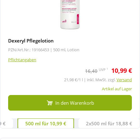
Dexeryl Pflegelotion
PZN/Art.Nr.: 19166453 |
500 ml, Lotion
Pflichtangaben
10,99 €
1
UVP
16,40
21,98 €/1 l | inkl. MwSt. zzgl.
Versand
Artikel auf Lager
In den Warenkorb
9 €
500 ml für 10,99 €
2x500 ml für 18,88 €