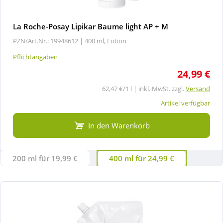
La Roche-Posay Lipikar Baume light AP + M
PZN/Art.Nr.: 19948612 |
400 ml, Lotion
Pflichtangaben
24,99 €
62,47 €/1 l | inkl. MwSt. zzgl.
Versand
Artikel verfügbar
In den Warenkorb
200 ml für 19,99 €
400 ml für 24,99 €