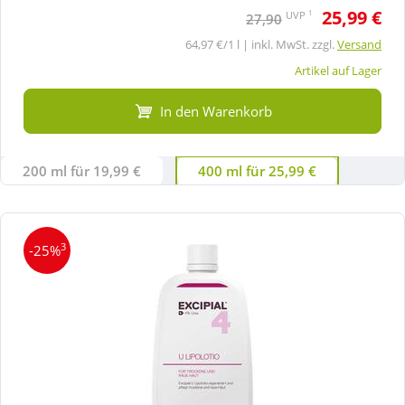
25,99 €
1
UVP
27,90
64,97 €/1 l | inkl. MwSt. zzgl.
Versand
Artikel auf Lager
In den Warenkorb
200 ml für 19,99 €
400 ml für 25,99 €
3
-25%