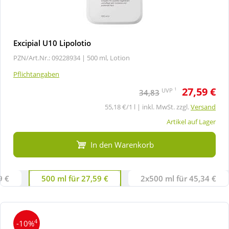
Excipial U10 Lipolotio
PZN/Art.Nr.: 09228934 |
500 ml, Lotion
Pflichtangaben
27,59 €
1
UVP
34,83
55,18 €/1 l | inkl. MwSt. zzgl.
Versand
Artikel auf Lager
In den Warenkorb
9 €
500 ml für 27,59 €
2x500 ml für 45,34 €
4
-10%