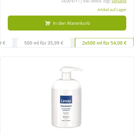
54,00 €/1 l | inkl. MwSt. zzgl.
Versand
Artikel auf Lager
In den Warenkorb
9 €
500 ml für 35,99 €
2x500 ml für 54,00 €