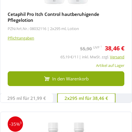
Cetaphil Pro Itch Control hautberuhigende
Pflegelotion
PZN/Art.Nr.: 08032116 |
2x295 ml, Lotion
Pflichtangaben
38,46 €
1
UVP
55,90
65,19 €/1 l | inkl. MwSt. zzgl.
Versand
Artikel auf Lager
In den Warenkorb
295 ml für 21,99 €
2x295 ml für 38,46 €
3
-35%