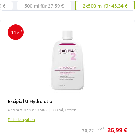
9 €
500 ml für 27,59 €
2x500 ml für 45,34 €
3
-11%
Excipial U Hydrolotio
PZN/Art.Nr.: 04407483 |
500 ml, Lotion
Pflichtangaben
26,99 €
1
UVP
30,22