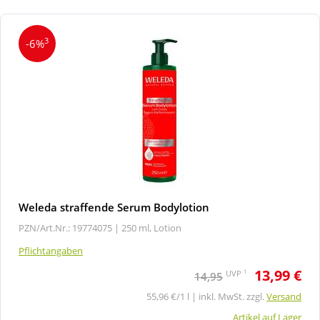
3
-6%
Weleda straffende Serum Bodylotion
PZN/Art.Nr.: 19774075 |
250 ml, Lotion
Pflichtangaben
13,99 €
1
UVP
14,95
55,96 €/1 l | inkl. MwSt. zzgl.
Versand
Artikel auf Lager