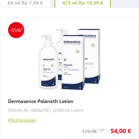
60 ml für 1,99 €
473 ml für 19,39 €
3
-55%
Dermasence Polaneth Lotion
PZN/Art.Nr.: 08032750 |
2x500 ml, Lotion
Pflichtangaben
54,00 €
1
UVP
119,98