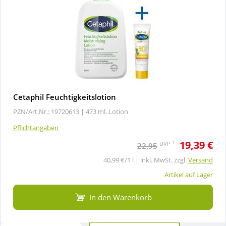
Cetaphil Feuchtigkeitslotion
PZN/Art.Nr.: 19720613 |
473 ml, Lotion
Pflichtangaben
19,39 €
1
UVP
22,95
40,99 €/1 l | inkl. MwSt. zzgl.
Versand
Artikel auf Lager
In den Warenkorb