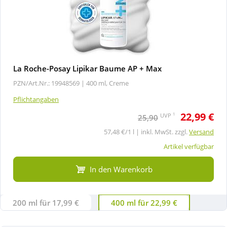
La Roche-Posay Lipikar Baume AP + Max
PZN/Art.Nr.: 19948569 |
400 ml, Creme
Pflichtangaben
22,99 €
1
UVP
25,90
57,48 €/1 l | inkl. MwSt. zzgl.
Versand
Artikel verfügbar
In den Warenkorb
200 ml für 17,99 €
400 ml für 22,99 €