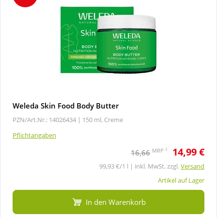
Weleda Skin Food Body Butter
PZN/Art.Nr.: 14026434 |
150 ml, Creme
Pflichtangaben
14,99 €
2
MRP
16,66
99,93 €/1 l | inkl. MwSt. zzgl.
Versand
Artikel auf Lager
In den Warenkorb