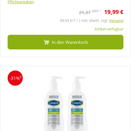
Pflichtangaben
19,99 €
2
MRP
21,37
99,95 €/1 l | inkl. MwSt. zzgl.
Versand
Artikel verfügbar
In den Warenkorb
3
-31%