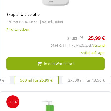
Excipial U Lipolotio
PZN/Art.Nr.: 07434581 |
500 ml, Lotion
Pflichtangaben
25,99 €
1
UVP
34,83
51,98 €/1 l | inkl. MwSt. zzgl.
Versand
Artikel auf Lager
In den Warenkorb
9 €
500 ml für 25,99 €
2x500 ml für 43,56 €
3
-16%