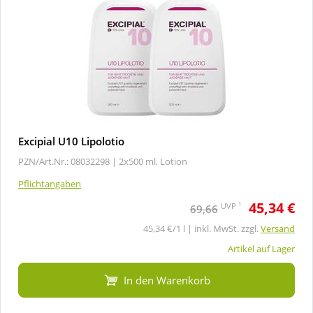
Excipial U10 Lipolotio
PZN/Art.Nr.: 08032298 |
2x500 ml, Lotion
Pflichtangaben
45,34 €
1
UVP
69,66
45,34 €/1 l | inkl. MwSt. zzgl.
Versand
Artikel auf Lager
In den Warenkorb