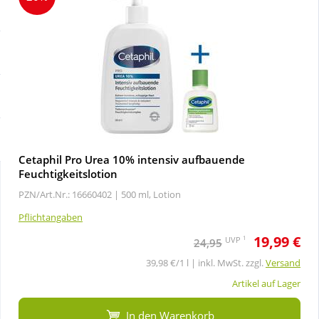
Sale
Körperpflege & Kosmetik
Schnäppchen
Liebe & Erotik
Sparsets
Mutter & Kind
Täglich gut versorgt
Nahrungsergänzung
Cetaphil Pro Urea 10% intensiv aufbauende
Feuchtigkeitslotion
Natur & Homöopathie
PZN/Art.Nr.: 16660402 |
500 ml, Lotion
Pflichtangaben
Sanitätshaus
19,99 €
1
UVP
24,95
39,98 €/1 l | inkl. MwSt. zzgl.
Versand
Sport & Fitness
Artikel auf Lager
Tierbedarf
In den Warenkorb