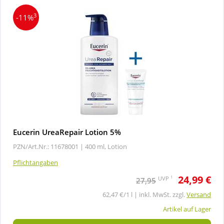
3
-11%
Eucerin UreaRepair Lotion 5%
PZN/Art.Nr.: 11678001 |
400 ml, Lotion
Pflichtangaben
24,99 €
1
UVP
27,95
62,47 €/1 l | inkl. MwSt. zzgl.
Versand
Artikel auf Lager