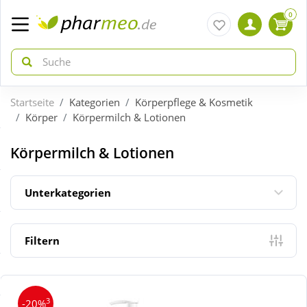
0
Startseite
Kategorien
Körperpflege & Kosmetik
zurück
zurück
Körper
Körpermilch & Lotionen
ÜBERSICHT AKTIONEN
ÜBERSICHT KATEGORIEN
Körpermilch & Lotionen
Aktuelle Coupons
Arzneimittel
Unterkategorien
Gratis dazu
Bio & Genuss
Filtern
Neuheiten
Diabetes
3
-20%