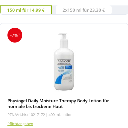
150 ml für 14,99 €
2x150 ml für 23,30 €
3
-7%
Physiogel Daily Moisture Therapy Body Lotion für
normale bis trockene Haut
PZN/Art.Nr.: 10217172 |
400 ml, Lotion
Pflichtangaben