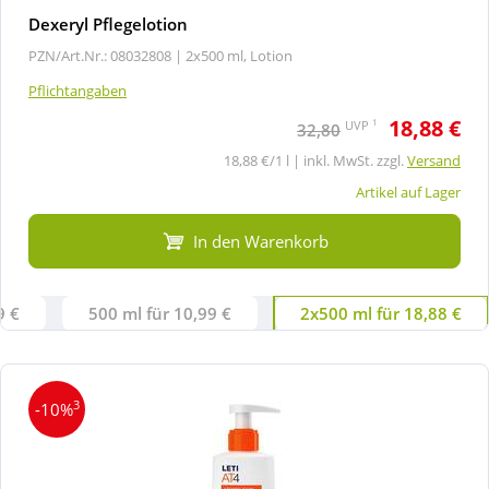
Dexeryl Pflegelotion
PZN/Art.Nr.: 08032808 |
2x500 ml, Lotion
Pflichtangaben
18,88 €
1
UVP
32,80
18,88 €/1 l | inkl. MwSt. zzgl.
Versand
Artikel auf Lager
In den Warenkorb
9 €
500 ml für 10,99 €
2x500 ml für 18,88 €
3
-10%