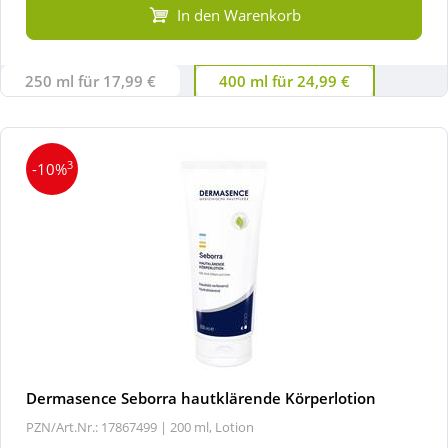
In den Warenkorb
250 ml für 17,99 €
400 ml für 24,99 €
3
-10%
Dermasence Seborra hautklärende Körperlotion
PZN/Art.Nr.: 17867499 |
200 ml, Lotion