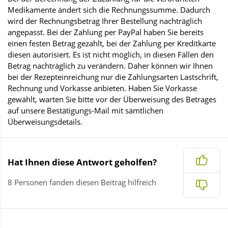
Sale
Körperpflege & Kosmetik
Medikamente ändert sich die Rechnungssumme. Dadurch
wird der Rechnungsbetrag Ihrer Bestellung nachträglich
angepasst. Bei der Zahlung per PayPal haben Sie bereits
Schnäppchen
Liebe & Erotik
einen festen Betrag gezahlt, bei der Zahlung per Kreditkarte
diesen autorisiert. Es ist nicht möglich, in diesen Fällen den
Betrag nachträglich zu verändern. Daher können wir Ihnen
Sparsets
Mutter & Kind
bei der Rezepteinreichung nur die Zahlungsarten Lastschrift,
Rechnung und Vorkasse anbieten. Haben Sie Vorkasse
gewählt, warten Sie bitte vor der Überweisung des Betrages
Täglich gut versorgt
Nahrungsergänzung
auf unsere Bestätigungs-Mail mit sämtlichen
Überweisungsdetails.
Natur & Homöopathie
Ja
Hat Ihnen diese Antwort geholfen?
Sanitätshaus
8 Personen fanden diesen Beitrag hilfreich
Nein
Sport & Fitness
Tierbedarf