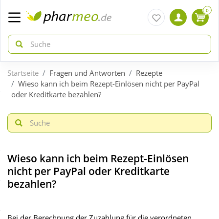
0
Startseite
Fragen und Antworten
Rezepte
zurück
zurück
Wieso kann ich beim Rezept-Einlösen nicht per PayPal
oder Kreditkarte bezahlen?
ÜBERSICHT AKTIONEN
ÜBERSICHT KATEGORIEN
Aktuelle Coupons
Arzneimittel
Wieso kann ich beim Rezept-Einlösen
Gratis dazu
Bio & Genuss
nicht per PayPal oder Kreditkarte
bezahlen?
Neuheiten
Diabetes
Bei der Berechnung der Zuzahlung für die verordneten