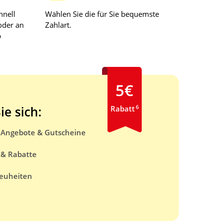
hnell
Wählen Sie die für Sie bequemste
oder an
Zahlart.
b
5€
6
ie sich:
Rabatt
e Angebote & Gutscheine
 & Rabatte
euheiten