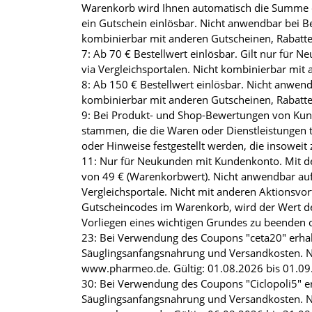
Warenkorb wird Ihnen automatisch die Summe d
ein Gutschein einlösbar. Nicht anwendbar bei Be
kombinierbar mit anderen Gutscheinen, Rabatt
7: Ab 70 € Bestellwert einlösbar. Gilt nur für 
via Vergleichsportalen. Nicht kombinierbar mit
8: Ab 150 € Bestellwert einlösbar. Nicht anwend
kombinierbar mit anderen Gutscheinen, Rabatt
9: Bei Produkt- und Shop-Bewertungen von Kunde
stammen, die die Waren oder Dienstleistungen t
oder Hinweise festgestellt werden, die insoweit 
11: Nur für Neukunden mit Kundenkonto. Mit de
von 49 € (Warenkorbwert). Nicht anwendbar auf 
Vergleichsportale. Nicht mit anderen Aktions
Gutscheincodes im Warenkorb, wird der Wert de
Vorliegen eines wichtigen Grundes zu beenden o
23: Bei Verwendung des Coupons "ceta20" erhalt
Säuglingsanfangsnahrung und Versandkosten. N
www.pharmeo.de. Gültig: 01.08.2026 bis 01.09.2
30: Bei Verwendung des Coupons "Ciclopoli5" er
Säuglingsanfangsnahrung und Versandkosten. N