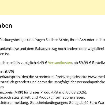
aben
ackungsbeilage und fragen Sie Ihre Ärztin, Ihren Arzt oder in Ihr
rankenkasse und dem Rabattvertrag noch ändern oder wegfallen! S
n ist.
egebenenfalls zuzüglich 4,49 €
Versandkosten
, ab 59,99 € Bestell
ers (UVP)
Verkaufspreis, den die Arzneimittel-Preisvergleichsseite www.medi
enzeitlich geändert und damit die Rangfolge der Versandapothek
ers
enzpreis (MRP) für dieses Produkt (Stand: 06.08.2026).
brauch stets Etikett und Produktinformationen lesen.
Newsletteranmeldung. Gutscheinbedingungen: Gültig ab 60 Euro Wa