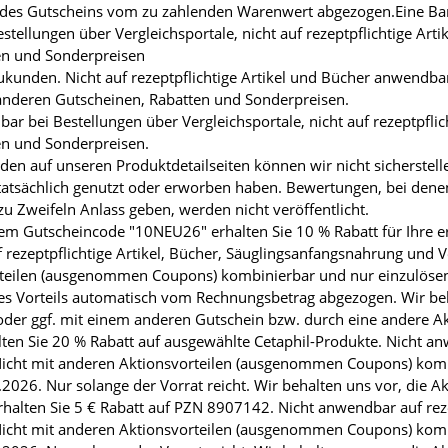
es Gutscheins vom zu zahlenden Warenwert abgezogen.Eine Barau
stellungen über Vergleichsportale, nicht auf rezeptpflichtige Art
en und Sonderpreisen
Neukunden. Nicht auf rezeptpflichtige Artikel und Bücher anwend
 anderen Gutscheinen, Rabatten und Sonderpreisen.
bar bei Bestellungen über Vergleichsportale, nicht auf rezeptpfli
en und Sonderpreisen.
n auf unseren Produktdetailseiten können wir nicht sicherstell
atsächlich genutzt oder erworben haben. Bewertungen, bei denen 
zu Zweifeln Anlass geben, werden nicht veröffentlicht.
m Gutscheincode "10NEU26" erhalten Sie 10 % Rabatt für Ihre er
rezeptpflichtige Artikel, Bücher, Säuglingsanfangsnahrung und 
vorteilen (ausgenommen Coupons) kombinierbar und nur einzulös
s Vorteils automatisch vom Rechnungsbetrag abgezogen. Wir beha
der ggf. mit einem anderen Gutschein bzw. durch eine andere Ak
en Sie 20 % Rabatt auf ausgewählte Cetaphil-Produkte. Nicht anwe
icht mit anderen Aktionsvorteilen (ausgenommen Coupons) komb
026. Nur solange der Vorrat reicht. Wir behalten uns vor, die A
halten Sie 5 € Rabatt auf PZN 8907142. Nicht anwendbar auf rezep
icht mit anderen Aktionsvorteilen (ausgenommen Coupons) komb