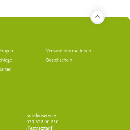
 Fragen
Versand­informationen
chläge
Bestellschein
sarten
Kundenservice
030 622 00 210
(Festnetztarif)