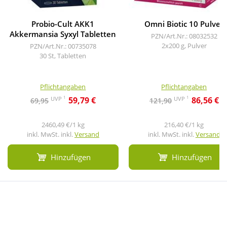
Probio-Cult AKK1
Omni Biotic 10 Pulver
Akkermansia Syxyl Tabletten
PZN/Art.Nr.: 08032532
2x200 g, Pulver
PZN/Art.Nr.: 00735078
30 St, Tabletten
Pflichtangaben
Pflichtangaben
1
1
UVP
UVP
59,79 €
86,56 €
69,95
121,90
2460,49 €/1 kg
216,40 €/1 kg
inkl. MwSt. inkl.
Versand
inkl. MwSt. inkl.
Versand
Hinzufügen
Hinzufügen