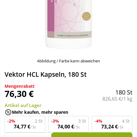
Sale
Körperpflege & Kosmetik
Schnäppchen
Liebe & Erotik
Sparsets
Mutter & Kind
Täglich gut versorgt
Nahrungsergänzung
Abbildung / Farbe kann abweichen
Vektor HCL Kapseln, 180 St
Natur & Homöopathie
Mengenrabatt
76,30 €
180 St
Sanitätshaus
Grundpreis:
826,65 €/1 kg
Artikel auf Lager
Mehr kaufen, mehr sparen
Sport & Fitness
-2%
2 St
-3%
3 St
-4%
4 St
74,77 €
74,00 €
73,24 €
/ St
/ St
/ St
Tierbedarf