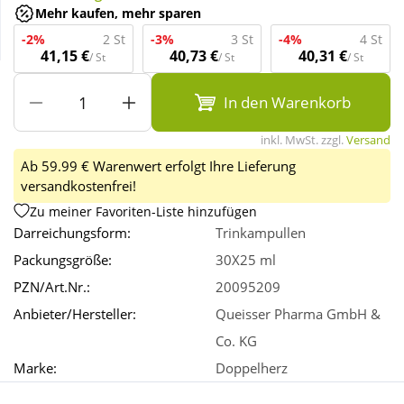
Mehr kaufen, mehr sparen
-2%
2 St
-3%
3 St
-4%
4 St
Wellness
41,15 €
40,73 €
40,31 €
/ St
/ St
/ St
In den Warenkorb
inkl. MwSt. zzgl.
Versand
Ab 59.99 € Warenwert erfolgt Ihre Lieferung
versandkostenfrei!
Zu meiner Favoriten-Liste hinzufügen
Darreichungsform:
Trinkampullen
Packungsgröße:
30X25 ml
PZN/Art.Nr.:
20095209
Anbieter/Hersteller:
Queisser Pharma GmbH &
Co. KG
Marke:
Doppelherz