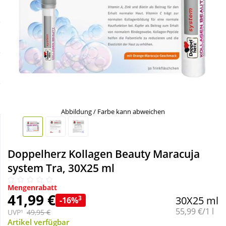
Sale
Körperpflege & Kosmetik
Schnäppchen
Liebe & Erotik
Sparsets
Mutter & Kind
Täglich gut versorgt
Nahrungsergänzung
Abbildung / Farbe kann abweichen
Natur & Homöopathie
Doppelherz Kollagen Beauty Maracuja
Sanitätshaus
system Tra, 30X25 ml
Mengenrabatt
Sport & Fitness
41,99 €
3
30X25 ml
-16%
Grundpreis:
55,99 €/1 l
UVP¹
49,95 €
Tierbedarf
Artikel verfügbar