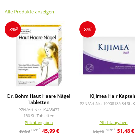
Alle Produkte anzeigen
3
4
-8%
-8%
Dr. Böhm Haut Haare Nägel
Kijimea Hair Kapseln
Tabletten
PZN/Art.Nr.: 19908185
84 St, Kap
PZN/Art.Nr.: 19485477
180 St, Tabletten
Pflichtangaben
Pflichtangaben
1
2
UVP
MRP
45,99 €
51,48 €
49,90
56,19