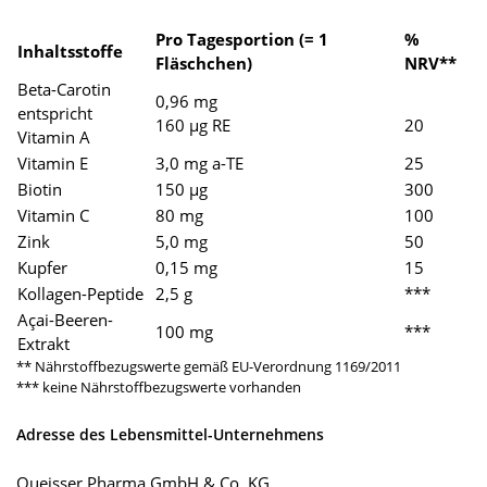
Pro Tagesportion (= 1
%
Inhaltsstoffe
Fläschchen)
NRV**
Beta-Carotin
0,96 mg
entspricht
160 µg RE
20
Vitamin A
Vitamin E
3,0 mg a-TE
25
Biotin
150 µg
300
Vitamin C
80 mg
100
Zink
5,0 mg
50
Kupfer
0,15 mg
15
Kollagen-Peptide
2,5 g
***
Açai-Beeren-
100 mg
***
Extrakt
** Nährstoffbezugswerte gemäß EU-Verordnung 1169/2011
*** keine Nährstoffbezugswerte vorhanden
Adresse des Lebensmittel-Unternehmens
Queisser Pharma GmbH & Co. KG