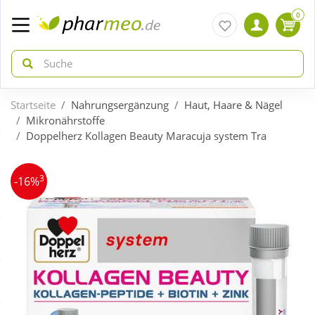
0
Startseite
Nahrungsergänzung
Haut, Haare & Nägel
zurück
zurück
Mikronährstoffe
Doppelherz Kollagen Beauty Maracuja system Tra
ÜBERSICHT AKTIONEN
ÜBERSICHT KATEGORIEN
3
-16%
Aktuelle Coupons
Arzneimittel
Gratis dazu
Bio & Genuss
Neuheiten
Diabetes