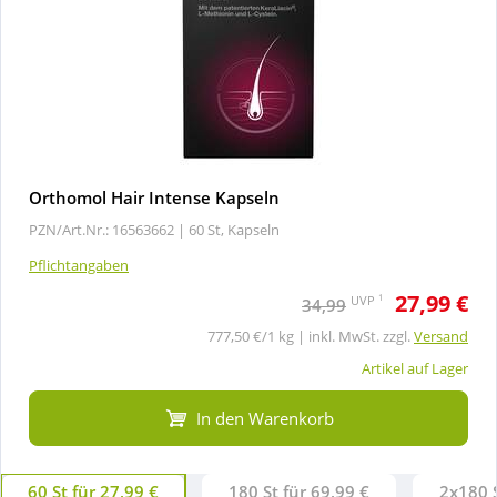
Orthomol Hair Intense Kapseln
PZN/Art.Nr.: 16563662 |
60 St, Kapseln
Pflichtangaben
27,99 €
1
UVP
34,99
777,50 €/1 kg | inkl. MwSt. zzgl.
Versand
Artikel auf Lager
In den Warenkorb
60 St für 27,99 €
180 St für 69,99 €
2x180 S