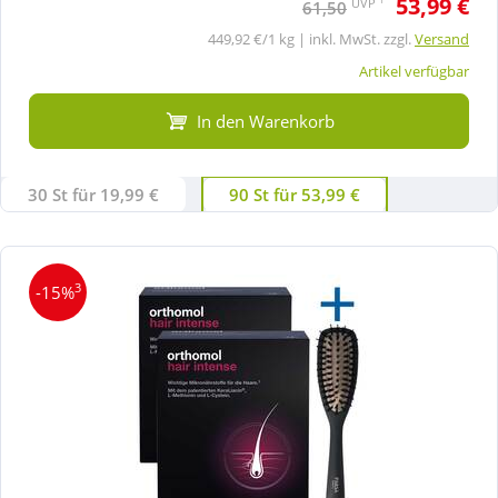
53,99 €
UVP
61,50
449,92 €/1 kg | inkl. MwSt. zzgl.
Versand
Artikel verfügbar
In den Warenkorb
30 St für 19,99 €
90 St für 53,99 €
3
-15%