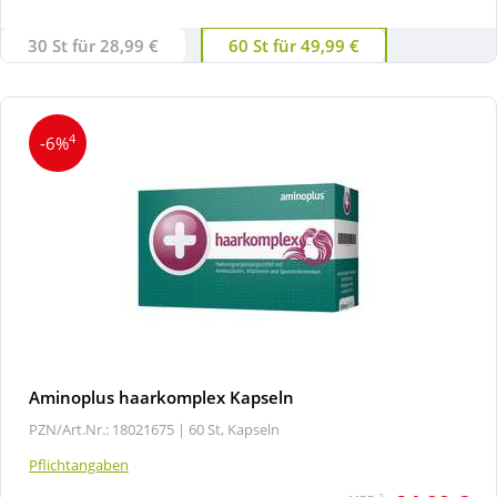
30 St für 28,99 €
60 St für 49,99 €
4
-6%
Aminoplus haarkomplex Kapseln
PZN/Art.Nr.: 18021675 |
60 St, Kapseln
Pflichtangaben
2