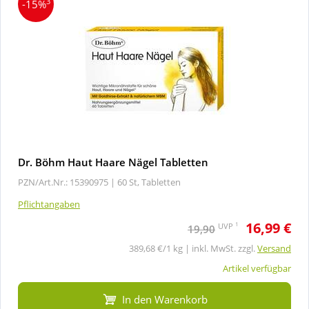
3
-15%
Dr. Böhm Haut Haare Nägel Tabletten
PZN/Art.Nr.: 15390975 |
60 St, Tabletten
Pflichtangaben
16,99 €
1
UVP
19,90
389,68 €/1 kg | inkl. MwSt. zzgl.
Versand
Artikel verfügbar
In den Warenkorb