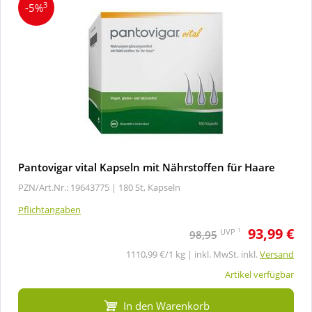
3
-5%
Pantovigar vital Kapseln mit Nährstoffen für Haare
PZN/Art.Nr.: 19643775 |
180 St, Kapseln
Pflichtangaben
93,99 €
1
UVP
98,95
1110,99 €/1 kg | inkl. MwSt. inkl.
Versand
Artikel verfügbar
In den Warenkorb