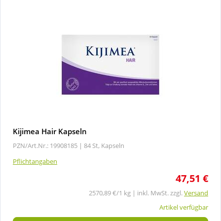
Kijimea Hair Kapseln
PZN/Art.Nr.: 19908185 |
84 St, Kapseln
Pflichtangaben
47,51 €
2570,89 €/1 kg | inkl. MwSt. zzgl.
Versand
Artikel verfügbar