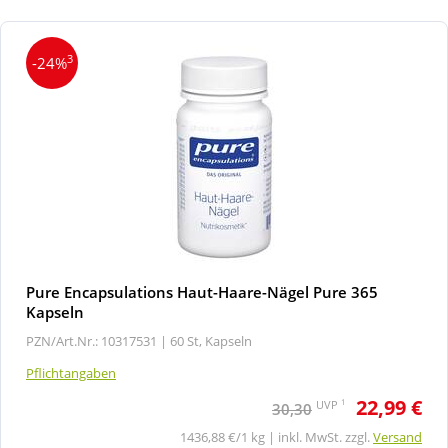
3
-24%
Pure Encapsulations Haut-Haare-Nägel Pure 365
Kapseln
PZN/Art.Nr.: 10317531 |
60 St, Kapseln
Pflichtangaben
22,99 €
1
UVP
30,30
1436,88 €/1 kg | inkl. MwSt. zzgl.
Versand