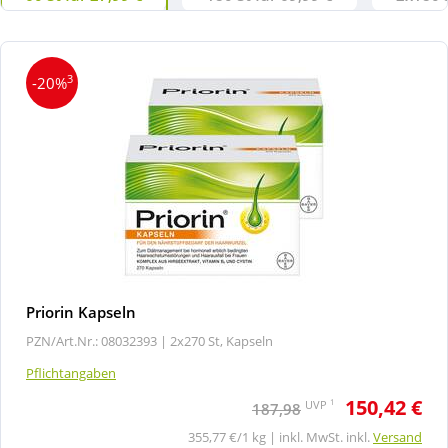
3
-20%
Priorin Kapseln
PZN/Art.Nr.: 08032393 |
2x270 St, Kapseln
Pflichtangaben
150,42 €
1
UVP
187,98
355,77 €/1 kg | inkl. MwSt. inkl.
Versand