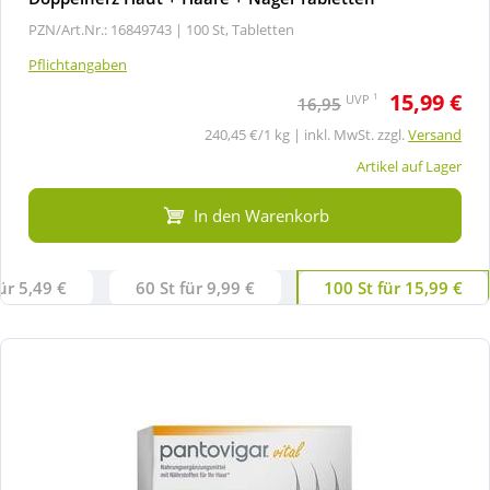
PZN/Art.Nr.: 16849743 |
100 St, Tabletten
Pflichtangaben
15,99 €
1
UVP
16,95
240,45 €/1 kg | inkl. MwSt. zzgl.
Versand
Artikel auf Lager
In den Warenkorb
ür 5,49 €
60 St für 9,99 €
100 St für 15,99 €