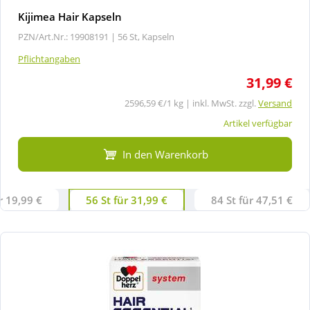
Kijimea Hair Kapseln
PZN/Art.Nr.: 19908191 |
56 St, Kapseln
Pflichtangaben
31,99 €
2596,59 €/1 kg | inkl. MwSt. zzgl.
Versand
Artikel verfügbar
In den Warenkorb
r 19,99 €
56 St für 31,99 €
84 St für 47,51 €