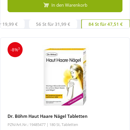
In den Warenkorb
r 19,99 €
56 St für 31,99 €
84 St für 47,51 €
3
-8%
Dr. Böhm Haut Haare Nägel Tabletten
PZN/Art.Nr.: 19485477 |
180 St, Tabletten