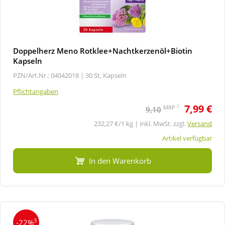
Doppelherz Meno Rotklee+Nachtkerzenöl+Biotin
Kapseln
PZN/Art.Nr.: 04042018 |
30 St, Kapseln
Pflichtangaben
7,99 €
2
MRP
9,10
232,27 €/1 kg | inkl. MwSt. zzgl.
Versand
Artikel verfügbar
In den Warenkorb
3
-22%