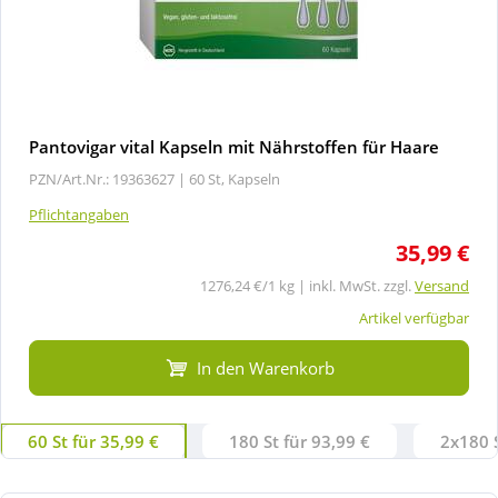
Pantovigar vital Kapseln mit Nährstoffen für Haare
PZN/Art.Nr.: 19363627 |
60 St, Kapseln
Pflichtangaben
35,99 €
1276,24 €/1 kg | inkl. MwSt. zzgl.
Versand
Artikel verfügbar
In den Warenkorb
60 St für 35,99 €
180 St für 93,99 €
2x180 S