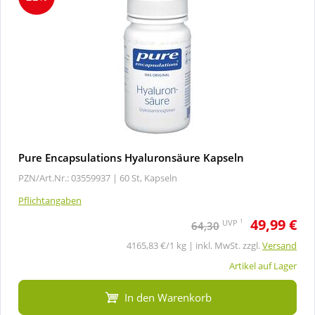
Pure Encapsulations Hyaluronsäure Kapseln
PZN/Art.Nr.: 03559937 |
60 St, Kapseln
Pflichtangaben
49,99 €
1
UVP
64,30
4165,83 €/1 kg | inkl. MwSt. zzgl.
Versand
Artikel auf Lager
In den Warenkorb