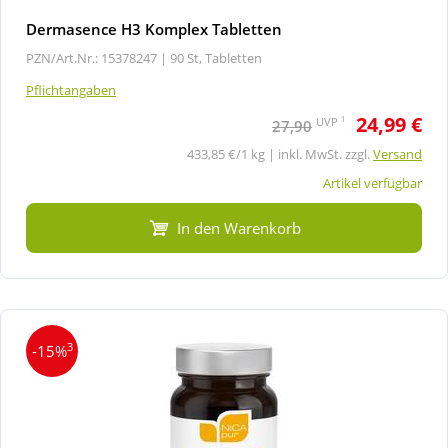
Dermasence H3 Komplex Tabletten
PZN/Art.Nr.: 15378247 |
90 St, Tabletten
Pflichtangaben
24,99 €
1
UVP
27,90
433,85 €/1 kg | inkl. MwSt. zzgl.
Versand
Artikel verfügbar
In den Warenkorb
3
-15%