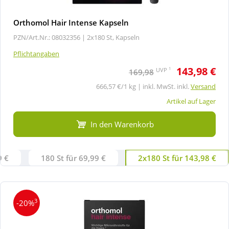
Orthomol Hair Intense Kapseln
PZN/Art.Nr.: 08032356 |
2x180 St, Kapseln
Pflichtangaben
143,98 €
1
UVP
169,98
666,57 €/1 kg | inkl. MwSt. inkl.
Versand
Artikel auf Lager
In den Warenkorb
9 €
180 St für 69,99 €
2x180 St für 143,98 €
3
-20%