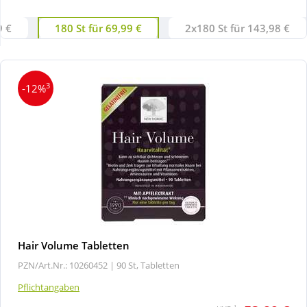
9 €
180 St für 69,99 €
2x180 St für 143,98 €
Wellness
3
-12%
Hair Volume Tabletten
PZN/Art.Nr.: 10260452 |
90 St, Tabletten
Pflichtangaben
1