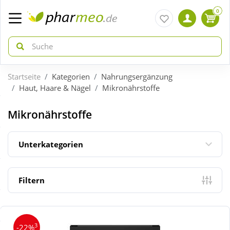
0
Startseite
Kategorien
Nahrungsergänzung
zurück
zurück
Haut, Haare & Nägel
Mikronährstoffe
ÜBERSICHT AKTIONEN
ÜBERSICHT KATEGORIEN
Mikronährstoffe
Aktuelle Coupons
Arzneimittel
Unterkategorien
Gratis dazu
Bio & Genuss
Filtern
Neuheiten
Diabetes
3
-22%