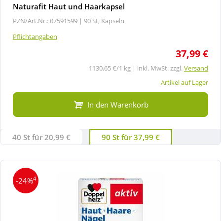
Naturafit Haut und Haarkapsel
PZN/Art.Nr.: 07591599 |
90 St, Kapseln
Pflichtangaben
37,99 €
1130,65 €/1 kg | inkl. MwSt. zzgl.
Versand
Artikel auf Lager
In den Warenkorb
40 St für 20,99 €
90 St für 37,99 €
4
-24%