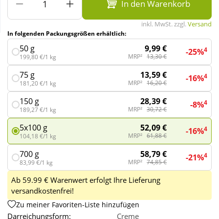
In den Warenkorb
inkl. MwSt. zzgl.
Versand
Wellness
In folgenden Packungsgrößen erhältlich:
9,99 €
50 g
4
-25%
MRP²
13,30 €
199,80 €/1 kg
13,59 €
75 g
4
-16%
MRP²
16,20 €
181,20 €/1 kg
28,39 €
150 g
4
-8%
MRP²
30,72 €
189,27 €/1 kg
52,09 €
5x100 g
4
-16%
MRP²
61,88 €
104,18 €/1 kg
58,79 €
700 g
4
-21%
MRP²
74,85 €
83,99 €/1 kg
Ab 59.99 € Warenwert erfolgt Ihre Lieferung
versandkostenfrei!
Zu meiner Favoriten-Liste hinzufügen
Darreichungsform:
Creme