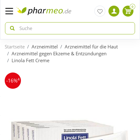
0
Startseite
Arzneimittel
Arzneimittel für die Haut
zurück
zurück
Arzneimittel gegen Ekzeme & Entzündungen
Linola Fett Creme
ÜBERSICHT AKTIONEN
ÜBERSICHT KATEGORIEN
4
-16%
Aktuelle Coupons
Arzneimittel
Gratis dazu
Bio & Genuss
Neuheiten
Diabetes