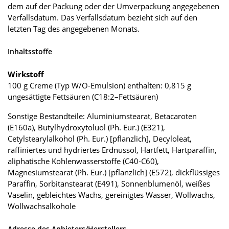
dem auf der Packung oder der Umverpackung angegebenen
Verfallsdatum. Das Verfallsdatum bezieht sich auf den
letzten Tag des angegebenen Monats.
Inhaltsstoffe
Wirkstoff
100 g Creme (Typ W/O-Emulsion) enthalten: 0,815 g
ungesättigte Fettsäuren (C18:2–Fettsäuren)
Sonstige Bestandteile: Aluminiumstearat, Betacaroten
(E160a), Butylhydroxytoluol (Ph. Eur.) (E321),
Cetylstearylalkohol (Ph. Eur.) [pflanzlich], Decyloleat,
raffiniertes und hydriertes Erdnussöl, Hartfett, Hartparaffin,
aliphatische Kohlenwasserstoffe (C40-C60),
Magnesiumstearat (Ph. Eur.) [pflanzlich] (E572), dickflüssiges
Paraffin, Sorbitanstearat (E491), Sonnenblumenöl, weißes
Vaselin, gebleichtes Wachs, gereinigtes Wasser, Wollwachs,
Wollwachsalkohole
Adresse des Anbieters/Herstellers