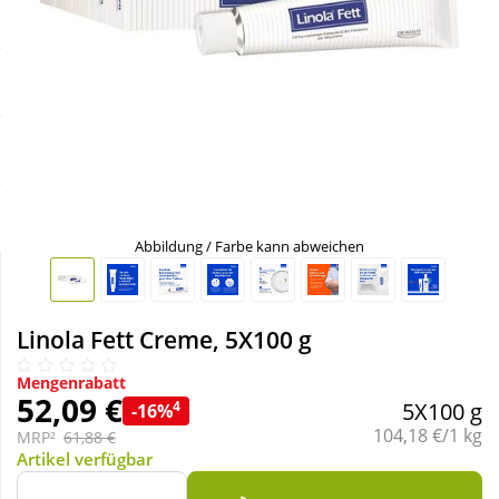
Sale
Körperpflege & Kosmetik
Schnäppchen
Liebe & Erotik
Sparsets
Mutter & Kind
Täglich gut versorgt
Nahrungsergänzung
Abbildung / Farbe kann abweichen
Natur & Homöopathie
Linola Fett Creme, 5X100 g
Sanitätshaus
Mengenrabatt
52,09 €
4
5X100 g
-16%
Sport & Fitness
Grundpreis:
104,18 €/1 kg
MRP²
61,88 €
Artikel verfügbar
Tierbedarf