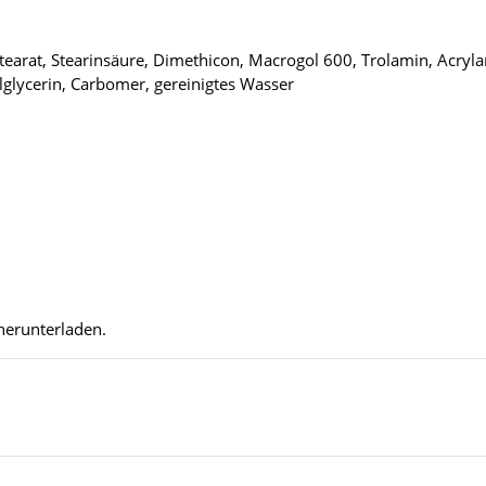
ostearat, Stearinsäure, Dimethicon, Macrogol 600, Trolamin, Acry
lglycerin, Carbomer, gereinigtes Wasser
herunterladen.