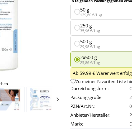
In folgenden Packungsgrößen erhäl
50 g
129,80 €/1 kg
250 g
35,96 €/1 kg
500 g
29,98 €/1 kg
2x500 g
25,86 €/1 kg
Ab 59.99 € Warenwert erfolgt
Zu meiner Favoriten-Liste h
ichen
Darreichungsform:
C
Packungsgröße:
2
PZN/Art.Nr.:
0
Anbieter/Hersteller:
P
Marke:
D