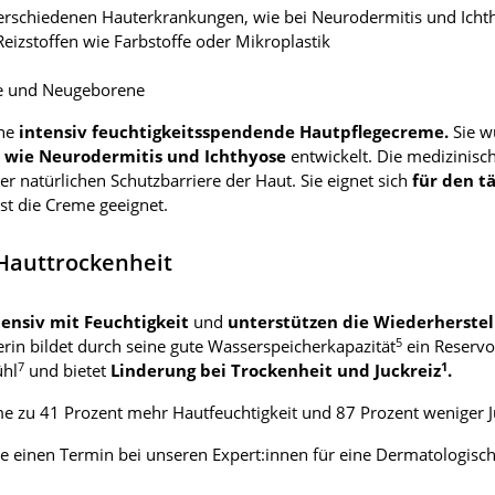
erschiedenen Hauterkrankungen, wie bei Neurodermitis und Ich
eizstoffen wie Farbstoffe oder Mikroplastik
che und Neugeborene
ine
intensiv feuchtigkeitsspendende Hautpflegecreme.
Sie 
 wie Neurodermitis und Ichthyose
entwickelt. Die medizinisc
er natürlichen Schutzbarriere der Haut. Sie eignet sich
für den t
ist die Creme geeignet.
 Hauttrockenheit
tensiv mit Feuchtigkeit
und
unterstützen die Wiederherstel
5
rin bildet durch seine gute Wasserspeicherkapazität
ein Reservoi
7
1
ühl
und bietet
Linderung bei Trockenheit und Juckreiz
.
e zu 41 Prozent mehr Hautfeuchtigkeit und 87 Prozent weniger J
e einen Termin bei unseren Expert:innen für eine Dermatologisc