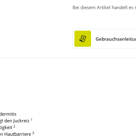
Bei diesem Artikel handelt es
Gebrauchsanleitu
dermitis
1
gt den Juckreiz
2
tigkeit
3
en Hautbarriere