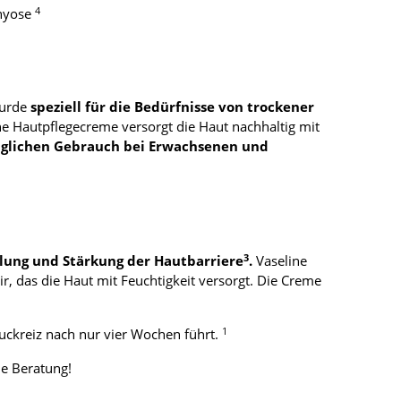
4
thyose
wurde
speziell für die Bedürfnisse von trockener
he Hautpflegecreme versorgt die Haut nachhaltig mit
äglichen Gebrauch bei Erwachsenen und
3
lung und Stärkung der Hautbarriere
.
Vaseline
r, das die Haut mit Feuchtigkeit versorgt. Die Creme
1
uckreiz nach nur vier Wochen führt.
he Beratung!