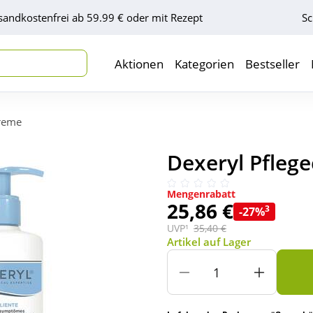
sandkostenfrei ab 59.99 € oder mit Rezept
Sc
Aktionen
Kategorien
Bestseller
creme
Dexeryl Pfleg
Mengenrabatt
25,86 €
3
-27%
UVP¹
35,40 €
Artikel auf Lager