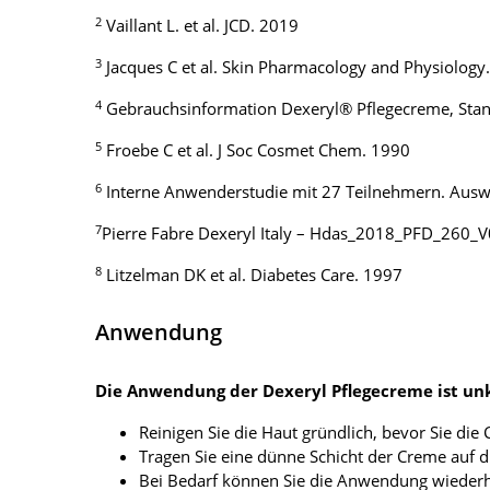
2
Vaillant L. et al. JCD. 2019
3
Jacques C et al. Skin Pharmacology and Physiology
4
Gebrauchsinformation Dexeryl® Pflegecreme, Sta
5
Froebe C et al. J Soc Cosmet Chem. 1990
6
Interne Anwenderstudie mit 27 Teilnehmern. Ausw
7
Pierre Fabre Dexeryl Italy – Hdas_2018_PFD_260_
8
Litzelman DK et al. Diabetes Care. 1997
Anwendung
Die Anwendung der Dexeryl Pflegecreme ist unk
Reinigen Sie die Haut gründlich, bevor Sie die
Tragen Sie eine dünne Schicht der Creme auf di
Bei Bedarf können Sie die Anwendung wiederh