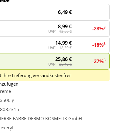
tlich:
6,49 €
8,99 €
3
-28%
UVP¹
12,50 €
14,99 €
3
-18%
UVP¹
18,30 €
25,86 €
3
-27%
UVP¹
35,40 €
 Ihre Lieferung versandkostenfrei!
inzufügen
reme
x500 g
8032315
IERRE FABRE DERMO KOSMETIK GmbH
exeryl