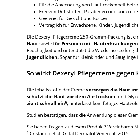
Für die Anwendung von Hauttrockenheit bei v
Frei von Duftstoffen, Parabenen und anderen R
Geeignet für Gesicht und Körper
Verträglich für Erwachsene, Kinder, Jugendli
Die Dexeryl Pflegecreme 250-Gramm-Packung ist e
Haut
sowie
für Personen mit Hauterkrankungen
Feuchtigkeit und unterstützt die Wiederherstellung d
Jugendlichen.
Sogar für Kleinkinder und Säuglinge 
So wirkt Dexeryl Pflegecreme gegen
Die Inhaltsstoffe der Creme
versorgen die Haut in
schützt die Haut vor dem Austrocknen
und Glyce
6
zieht schnell ein
,
hinterlässt kein fettiges Hautgef
Studien bestätigen, dass die Anwendung dieser Crem
Sie haben Fragen zu diesem Produkt? Vereinbaren Si
1
Cristaudo et al. G Ital Dermatol Venereol. 2015