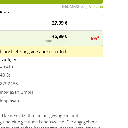
inkl. MwSt. zzgl.
Versand
tlich:
27,99 €
45,99 €
4
-9%
MRP²
50,56 €
 Ihre Lieferung versandkostenfrei!
inzufügen
apseln
40 St
8792438
inoPlaSan GmbH
inoplasan
d kein Ersatz für eine ausgewogene und
g und eine gesunde Lebensweise. Die angegebene