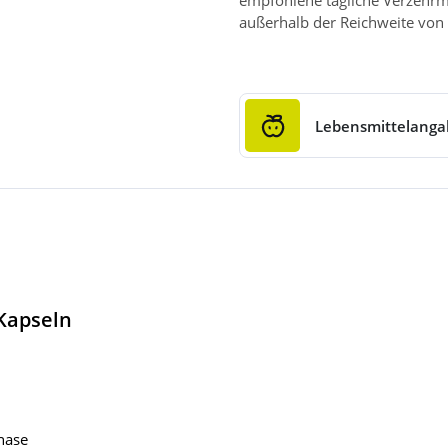
empfohlene tägliche Verzehrm
außerhalb der Reichweite von 
Lebensmittelang
Kapseln
nase