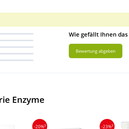
Wie gefällt Ihnen das
Bewertung abgeben
rie Enzyme
3
3
-20%
-23%