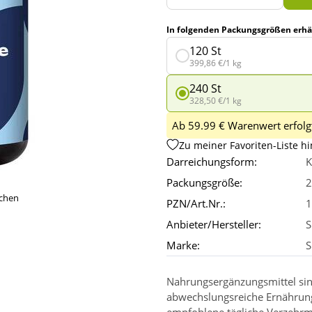
In folgenden Packungsgrößen erhäl
120 St
399,86 €/1 kg
240 St
328,50 €/1 kg
Ab 59.99 € Warenwert erfolgt
Zu meiner Favoriten-Liste h
Darreichungsform:
K
Packungsgröße:
2
ichen
PZN/Art.Nr.:
1
Anbieter/Hersteller:
S
Marke:
S
Nahrungsergänzungsmittel sin
abwechslungsreiche Ernährun