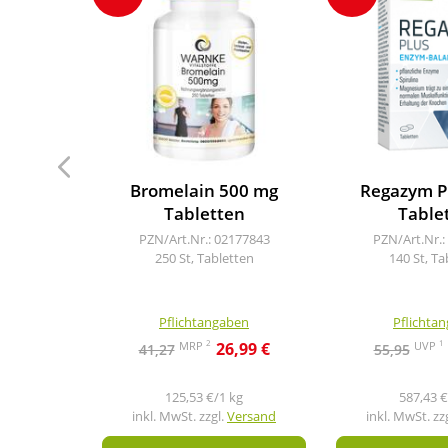
Bromelain 500 mg
Regazym Pl
Tabletten
Table
PZN/Art.Nr.: 02177843
PZN/Art.Nr.:
250 St, Tabletten
140 St, Ta
Pflichtangaben
Pflichta
2
1
MRP
UVP
26,99 €
41,27
55,95
125,53 €/1 kg
587,43 €
inkl. MwSt. zzgl.
Versand
inkl. MwSt. zz