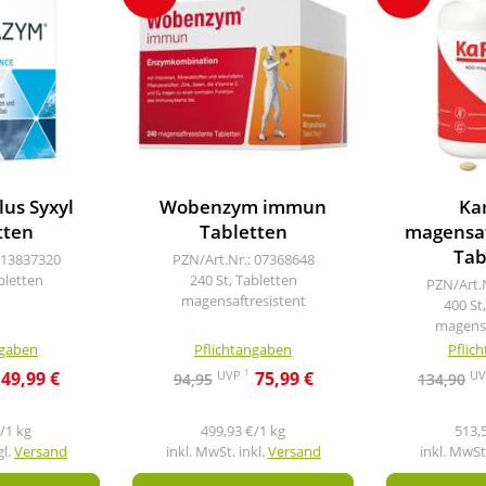
us Syxyl
Wobenzym immun
Ka
tten
Tabletten
magensaf
Tab
 13837320
PZN/Art.Nr.: 07368648
bletten
240 St, Tabletten
PZN/Art.
magensaftresistent
400 St
magensa
ngaben
Pflichtangaben
Pflic
1
UVP
U
49,99 €
75,99 €
94,95
134,90
/1 kg
499,93 €/1 kg
513,
gl.
Versand
inkl. MwSt. inkl.
Versand
inkl. MwSt.