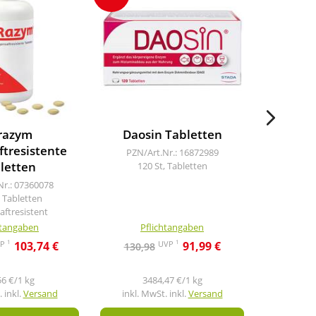
razym
Daosin Tabletten
Daos
tresistente
PZN/Art.Nr.: 16872989
PZN/A
letten
120 St, Tabletten
30
Nr.: 07360078
, Tabletten
ftresistent
htangaben
Pflichtangaben
Pf
1
1
VP
UVP
103,74 €
91,99 €
130,98
37,9
56 €/1 kg
3484,47 €/1 kg
 inkl.
Versand
inkl. MwSt. inkl.
Versand
inkl. M