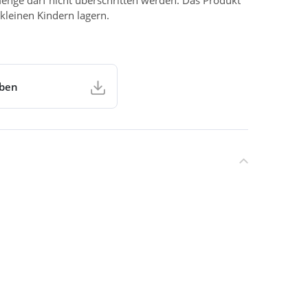
enge darf nicht überschritten werden. Das Produkt
kleinen Kindern lagern.
aben