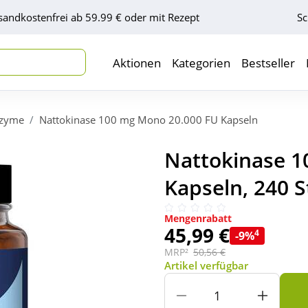
sandkostenfrei ab 59.99 € oder mit Rezept
Sc
Aktionen
Kategorien
Bestseller
zyme
Nattokinase 100 mg Mono 20.000 FU Kapseln
Nattokinase 1
Kapseln, 240 S
Mengenrabatt
45,99 €
4
-9%
MRP²
50,56 €
Artikel verfügbar