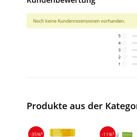
Noch keine Kundenrezensionen vorhanden.
5
4
3
2
1
Produkte aus der Katego
4
3
-35%
-11%