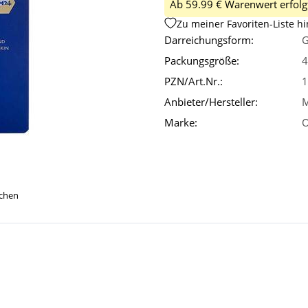
Ab 59.99 € Warenwert erfolgt
Zu meiner Favoriten-Liste h
Darreichungsform:
G
Packungsgröße:
4
PZN/Art.Nr.:
1
Anbieter/Hersteller:
M
Marke:
O
ichen