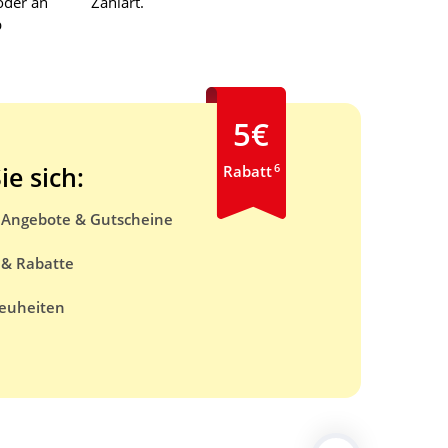
oder an
Zahlart.
b
5€
6
ie sich:
Rabatt
e Angebote & Gutscheine
 & Rabatte
euheiten