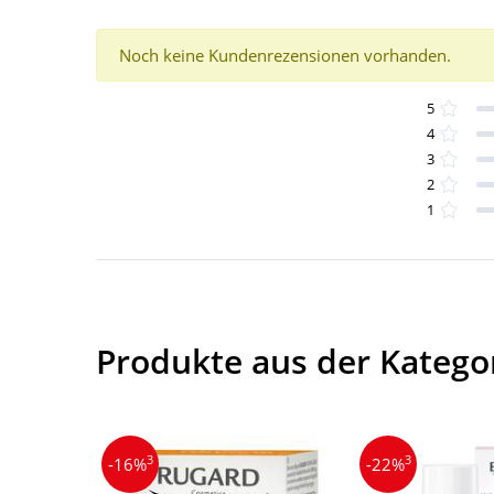
Noch keine Kundenrezensionen vorhanden.
5
4
3
2
1
Produkte aus der Katego
3
3
-16%
-22%