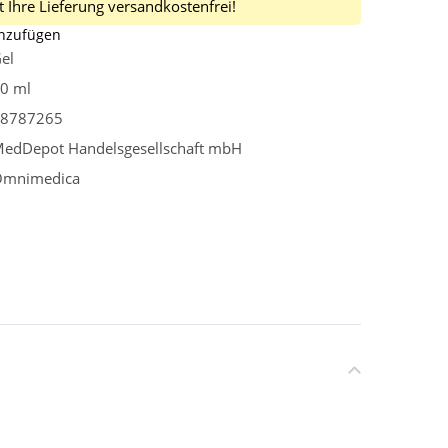
 Ihre Lieferung versandkostenfrei!
inzufügen
el
0 ml
8787265
edDepot Handelsgesellschaft mbH
mnimedica