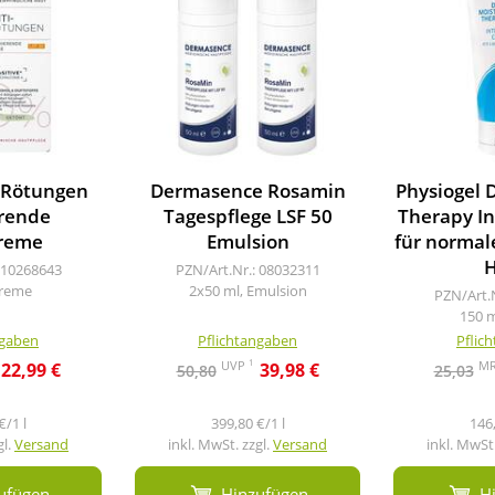
iRötungen
Dermasence Rosamin
Physiogel 
rende
Tagespflege LSF 50
Therapy I
reme
Emulsion
für normal
H
 10268643
PZN/Art.Nr.: 08032311
Creme
2x50 ml, Emulsion
PZN/Art.
150 
ngaben
Pflichtangaben
Pflic
1
UVP
M
22,99 €
39,98 €
50,80
25,03
€/1 l
399,80 €/1 l
146,
gl.
Versand
inkl. MwSt. zzgl.
Versand
inkl. MwSt.
ufügen
Hinzufügen
H