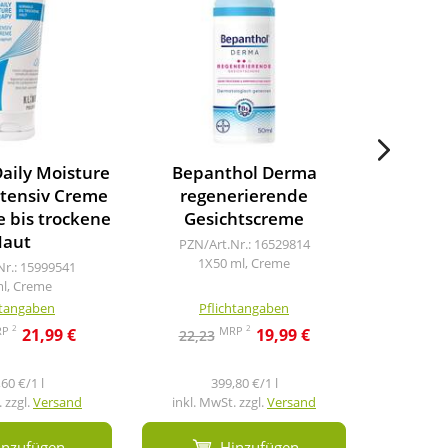
Daily Moisture
Bepanthol Derma
Euceri
ntensiv Creme
regenerierende
Beruh
e bis trockene
Gesichtscreme
PZN/A
aut
5
PZN/Art.Nr.: 16529814
1X50 ml, Creme
Nr.: 15999541
ml, Creme
htangaben
Pflichtangaben
Pf
2
2
RP
MRP
21,99 €
19,99 €
22,23
29,4
60 €/1 l
399,80 €/1 l
 zzgl.
Versand
inkl. MwSt. zzgl.
Versand
inkl. M
inzufügen
Hinzufügen