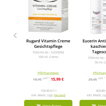
Rugard Vitamin Creme
Eucerin Ant
Gesichtspflege
kaschie
Tagesc
PZN/Art.Nr.: 10259058
100 ml, Creme
PZN/Art.Nr.:
50 ml, 
Pflichtangaben
Pflichta
1
1
UVP
UVP
15,99 €
18,95
29,45
159,90 €/1 l
459,80 
inkl. MwSt. zzgl.
Versand
inkl. MwSt. zz
Hinzufügen
Hinz