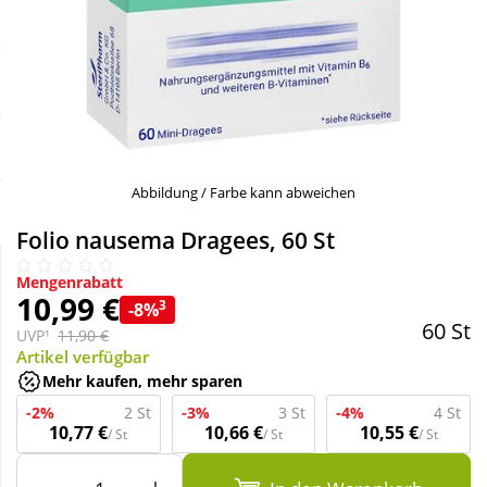
Sale
Körperpflege & Kosmetik
Schnäppchen
Liebe & Erotik
Sparsets
Mutter & Kind
Abbildung / Farbe kann abweichen
Täglich gut versorgt
Nahrungsergänzung
Folio nausema Dragees, 60 St
Natur & Homöopathie
Mengenrabatt
10,99 €
3
-8%
60 St
UVP¹
11,90 €
Sanitätshaus
Artikel verfügbar
Mehr kaufen, mehr sparen
Sport & Fitness
-2%
2 St
-3%
3 St
-4%
4 St
10,77 €
10,66 €
10,55 €
/ St
/ St
/ St
Tierbedarf