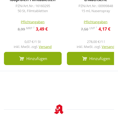
PZN/Art.Nr.: 16160295
PZN/Art.Nr.: 00999848
50 St, Filmtabletten
15 ml, Nasenspray
Pflichtangaben
Pflichtangaben
2
1
MRP
UVP
3,49 €
4,17 €
8,99
7,50
0,07 €/1 St
278,00 €/1 l
inkl. MwSt. zzgl.
Versand
inkl. MwSt. zzgl.
Versand
Hinzufügen
Hinzufügen