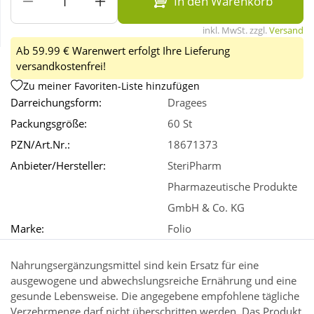
In den Warenkorb
inkl. MwSt. zzgl.
Versand
Wellness
Ab 59.99 € Warenwert erfolgt Ihre Lieferung
versandkostenfrei!
Zu meiner Favoriten-Liste hinzufügen
Darreichungsform:
Dragees
Packungsgröße:
60 St
PZN/Art.Nr.:
18671373
Anbieter/Hersteller:
SteriPharm
Pharmazeutische Produkte
GmbH & Co. KG
Marke:
Folio
Nahrungsergänzungsmittel sind kein Ersatz für eine
ausgewogene und abwechslungsreiche Ernährung und eine
gesunde Lebensweise. Die angegebene empfohlene tägliche
Verzehrmenge darf nicht überschritten werden. Das Produkt