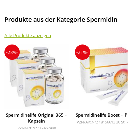
Produkte aus der Kategorie Spermidin
Alle Produkte anzeigen
3
3
-28%
-21%
Spermidinelife Original 365 +
Spermidinelife Boost + Pul
Kapseln
PZN/Art.Nr.: 18156613
30 St, Pu
PZN/Art.Nr.: 17467498