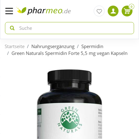
0
Startseite
Nahrungsergänzung
Spermidin
zurück
zurück
Green Naturals Spermidin Forte 5,5 mg vegan Kapseln
ÜBERSICHT AKTIONEN
ÜBERSICHT KATEGORIEN
Aktuelle Coupons
Arzneimittel
Gratis dazu
Bio & Genuss
Neuheiten
Diabetes