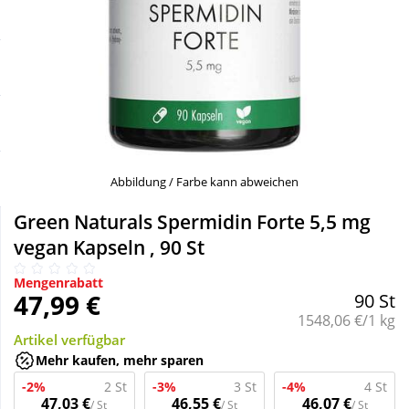
Sale
Körperpflege & Kosmetik
Schnäppchen
Liebe & Erotik
Sparsets
Mutter & Kind
Täglich gut versorgt
Nahrungsergänzung
Abbildung / Farbe kann abweichen
Green Naturals Spermidin Forte 5,5 mg
Natur & Homöopathie
vegan Kapseln , 90 St
Mengenrabatt
Sanitätshaus
47,99 €
90 St
Grundpreis:
1548,06 €/1 kg
Artikel verfügbar
Sport & Fitness
Mehr kaufen, mehr sparen
-2%
2 St
-3%
3 St
-4%
4 St
Tierbedarf
47,03 €
46,55 €
46,07 €
/ St
/ St
/ St