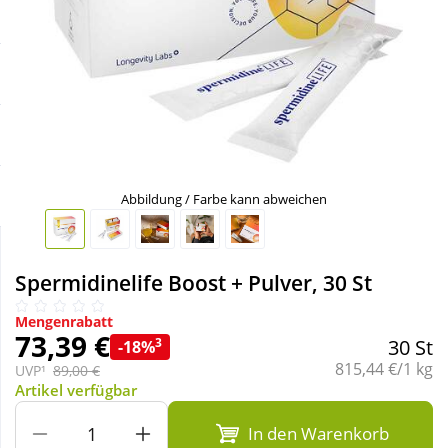
Sale
Körperpflege & Kosmetik
Schnäppchen
Liebe & Erotik
Sparsets
Mutter & Kind
Täglich gut versorgt
Nahrungsergänzung
Abbildung / Farbe kann abweichen
Natur & Homöopathie
Spermidinelife Boost + Pulver, 30 St
Sanitätshaus
Mengenrabatt
73,39 €
3
30 St
-18%
Grundpreis:
815,44 €/1 kg
UVP¹
89,00 €
Sport & Fitness
Artikel verfügbar
In den Warenkorb
Tierbedarf