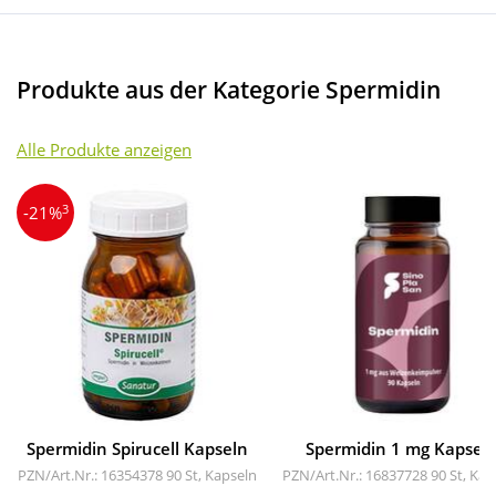
Produkte aus der Kategorie Spermidin
Alle Produkte anzeigen
3
-21%
Spermidin Spirucell Kapseln
Spermidin 1 mg Kapsel
PZN/Art.Nr.: 16354378
90 St, Kapseln
PZN/Art.Nr.: 16837728
90 St, Kap