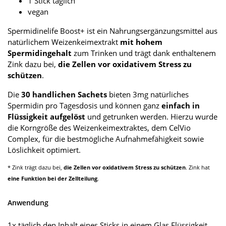
1 Stick täglich
vegan
Spermidinelife Boost+ ist ein Nahrungsergänzungsmittel aus
natürlichem Weizenkeimextrakt
mit hohem
Spermidingehalt
zum Trinken und trägt dank enthaltenem
Zink dazu bei,
die Zellen vor oxidativem Stress zu
schützen
.
Die
30 handlichen Sachets
bieten 3mg natürliches
Spermidin pro Tagesdosis und können ganz
einfach in
Flüssigkeit aufgelöst
und getrunken werden. Hierzu wurde
die Korngröße des Weizenkeimextraktes, dem CelVio
Complex, für die bestmögliche Aufnahmefähigkeit sowie
Löslichkeit optimiert.
* Zink trägt dazu bei,
die Zellen vor oxidativem Stress zu schützen
. Zink hat
eine Funktion bei der Zellteilung
.
Anwendung
1x täglich den Inhalt eines Sticks in einem Glas Flüssigkeit