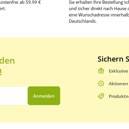
ostenfrei ab 59.99 €
Sie erhalten Ihre Bestellung sc
rt.
und sicher direkt nach Hause 
eine Wunschadresse innerhal
Deutschlands.
Sichern S
 den
!
Exklusiv
Aktionen
Anmelden
Produktn