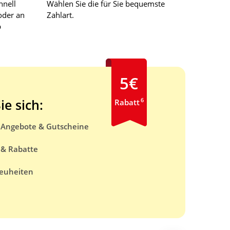
hnell
Wählen Sie die für Sie bequemste
oder an
Zahlart.
b
5€
6
ie sich:
Rabatt
e Angebote & Gutscheine
 & Rabatte
euheiten