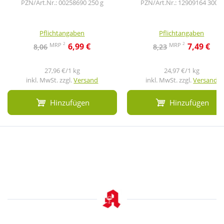
PZN/Art.Nr.: 00258690
250 g
PZN/Art.Nr.: 12909164
300 g
Pflichtangaben
Pflichtangaben
2
2
MRP
MRP
6,99 €
7,49 €
8,06
8,23
27,96 €/1 kg
24,97 €/1 kg
inkl. MwSt. zzgl.
Versand
inkl. MwSt. zzgl.
Versand
Hinzufügen
Hinzufügen