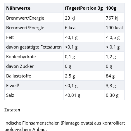
Nährwerte
(Tages)Portion 3g
100g
Brennwert/Energie
23 kJ
767 kJ
Brennwert/Energie
6 kcal
190 kcal
Fett
<0,1 g
< 0,5 g
davon gesättigte Fettsäuren
<0,1 g
< 0,1 g
Kohlenhydrate
0,1 g
1,2 g
davon Zucker
0 g
0 g
Ballaststoffe
2,5 g
84 g
Eiweiß
<0,1 g
3,3 g
Salz
<0,01 g
0,30 g
Zutaten
Indische Flohsamenschalen (Plantago ovata) aus kontrolliert
biologischem Anbau.