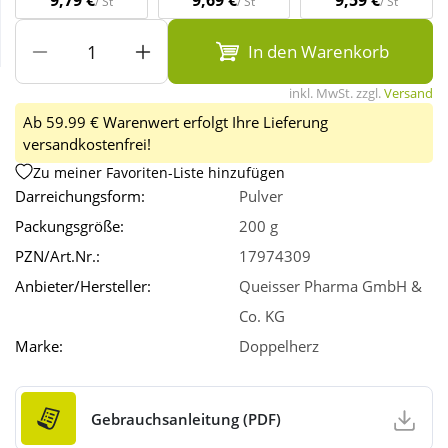
9,79 €
9,69 €
9,59 €
/ St
/ St
/ St
In den Warenkorb
Wellness
inkl. MwSt. zzgl.
Versand
Ab 59.99 € Warenwert erfolgt Ihre Lieferung
versandkostenfrei!
Zu meiner Favoriten-Liste hinzufügen
Darreichungsform:
Pulver
Packungsgröße:
200 g
PZN/Art.Nr.:
17974309
Anbieter/Hersteller:
Queisser Pharma GmbH &
Co. KG
Marke:
Doppelherz
Gebrauchsanleitung (PDF)