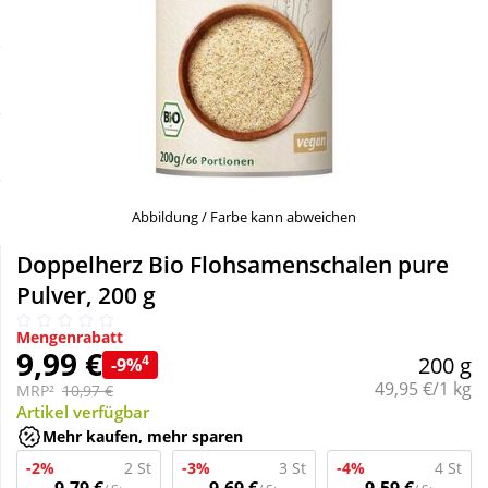
Sale
Körperpflege & Kosmetik
Schnäppchen
Liebe & Erotik
Sparsets
Mutter & Kind
Täglich gut versorgt
Nahrungsergänzung
Abbildung / Farbe kann abweichen
Doppelherz Bio Flohsamenschalen pure
Natur & Homöopathie
Pulver, 200 g
Mengenrabatt
Sanitätshaus
9,99 €
4
200 g
-9%
Grundpreis:
49,95 €/1 kg
MRP²
10,97 €
Artikel verfügbar
Sport & Fitness
Mehr kaufen, mehr sparen
-2%
2 St
-3%
3 St
-4%
4 St
Tierbedarf