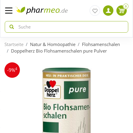
0
Startseite
Natur & Homöopathie
Flohsamenschalen
zurück
zurück
Doppelherz Bio Flohsamenschalen pure Pulver
ÜBERSICHT AKTIONEN
ÜBERSICHT KATEGORIEN
4
-9%
Aktuelle Coupons
Arzneimittel
Gratis dazu
Bio & Genuss
Neuheiten
Diabetes