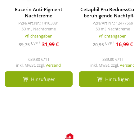
Eucerin Anti-Pigment
Cetaphil Pro RednessCont
Nachtcreme
beruhigende Nachtpfle
PZN/Art.Nr.: 14163881
PZN/Art.Nr.: 12477569
50 ml, Nachtcreme
50 ml, Nachtcreme
Pflichtangaben
Pflichtangaben
1
1
UVP
UVP
31,99 €
16,99 €
39,75
20,95
639,80 €/1 l
339,80 €/1 l
inkl. MwSt. zzgl.
Versand
inkl. MwSt. zzgl.
Versand
Hinzufügen
Hinzufügen