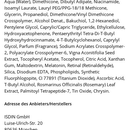
Aqua (Water), Dimethicone, Dibutyl Adipate, Niacinamide,
Isoamyl Laurate, Lauryl PEG/PPG-18/18 Methicone,
Glycerin, Propanediol, Dimethicone/Vinyl Dimethicone
Crosspolymer, Alcohol Denat., Bakuchiol, 1,2-Hexanediol,
Pentylene Glycol, Caprylic/Capric Triglyceride, Ethylcellulose,
Hydroxyacetophenone, Pentaerythrityl Tetra-Di-T-Butyl
Hydroxyhydrocinnamate, 4-T-Butylcyclohexanol, Caprylyl
Glycol, Parfum (Fragrance), Sodium Acrylates Crosspolymer-
2, Polyacrylate Crosspolymer-6, Vigna Aconitifolia Seed
Extract, Tocopheryl Acetate, Tocopherol, Citric Acid, Xanthan
Gum, Maltodextrin, Melatonin, Retinal (Retinaldehyde),
Silica, Disodium EDTA, Phospholipids, Synthetic
Fluorphlogopite, CI 77891 (Titanium Dioxide), Ascorbic Acid,
T-Butyl Alcohol, Rosmarinus Officinalis (Rosemary) Leaf
Extract, Palmitoyl Tetrapeptide-7, Tin Oxide, Chrysin.
Adresse des Anbieters/Herstellers
ISDIN GmbH
Luise-Ulrich-Str. 20
80636 München