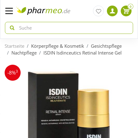
0
Startseite
Körperpflege & Kosmetik
Gesichtspflege
zurück
zurück
Nachtpflege
ISDIN Isdinceutics Retinal Intense Gel
ÜBERSICHT AKTIONEN
ÜBERSICHT KATEGORIEN
3
-8%
Aktuelle Coupons
Arzneimittel
Gratis dazu
Bio & Genuss
Neuheiten
Diabetes