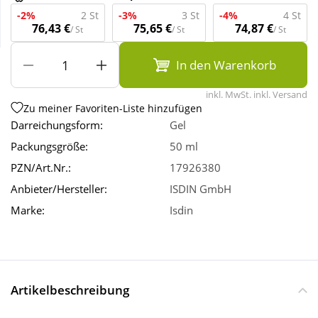
-2%
2 St
-3%
3 St
-4%
4 St
76,43 €
75,65 €
74,87 €
/ St
/ St
/ St
Wellness
In den Warenkorb
inkl. MwSt. inkl. Versand
Zu meiner Favoriten-Liste hinzufügen
Darreichungsform:
Gel
Packungsgröße:
50 ml
PZN/Art.Nr.:
17926380
Anbieter/Hersteller:
ISDIN GmbH
Marke:
Isdin
Artikelbeschreibung