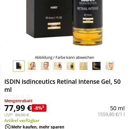
Sale
Körperpflege & Kosmetik
Schnäppchen
Liebe & Erotik
Sparsets
Mutter & Kind
Täglich gut versorgt
Nahrungsergänzung
Abbildung / Farbe kann abweichen
Natur & Homöopathie
ISDIN Isdinceutics Retinal Intense Gel, 50
ml
Sanitätshaus
Mengenrabatt
77,99 €
3
50 ml
-8%
Sport & Fitness
Grundpreis:
1559,80 €/1 l
UVP¹
84,90 €
Artikel verfügbar
Tierbedarf
Mehr kaufen, mehr sparen