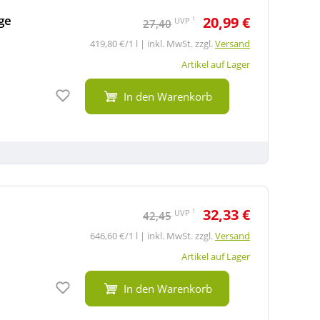
ge
20,99 €
1
UVP
27,40
419,80 €/1 l | inkl. MwSt. zzgl.
Versand
Artikel auf Lager
Auf den Merkzettel
In den Warenkorb
32,33 €
1
UVP
42,45
646,60 €/1 l | inkl. MwSt. zzgl.
Versand
Artikel auf Lager
Auf den Merkzettel
In den Warenkorb