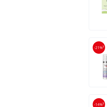
3
-21%
3
-14%