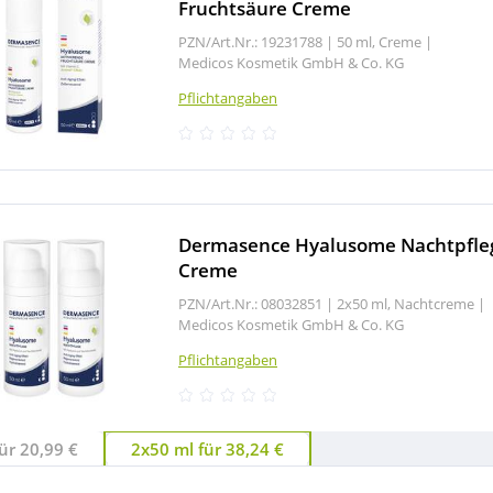
Fruchtsäure Creme
PZN/Art.Nr.: 19231788 |
50 ml, Creme
|
Medicos Kosmetik GmbH & Co. KG
Pflichtangaben
Dermasence Hyalusome Nachtpfle
Creme
PZN/Art.Nr.: 08032851 |
2x50 ml, Nachtcreme
|
Medicos Kosmetik GmbH & Co. KG
Pflichtangaben
ür 20,99 €
2x50 ml für 38,24 €