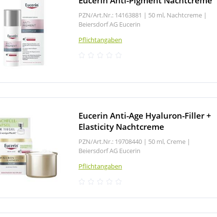
Eucerin Anti-Pigment Nachtcreme
PZN/Art.Nr.: 14163881 |
50 ml, Nachtcreme
|
Beiersdorf AG Eucerin
Pflichtangaben
Eucerin Anti-Age Hyaluron-Filler +
Elasticity Nachtcreme
PZN/Art.Nr.: 19708440 |
50 ml, Creme
|
Beiersdorf AG Eucerin
Pflichtangaben