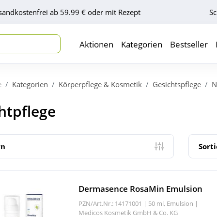
sandkostenfrei ab 59.99 € oder mit Rezept
Sc
Aktionen
Kategorien
Bestseller
e
Kategorien
Körperpflege & Kosmetik
Gesichtspflege
N
htpflege
rn
Sort
Dermasence RosaMin Emulsion
PZN/Art.Nr.: 14171001 |
50 ml, Emulsion
|
Medicos Kosmetik GmbH & Co. KG