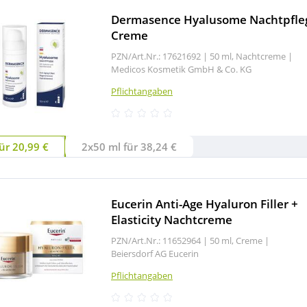
Dermasence Hyalusome Nachtpfle
Creme
PZN/Art.Nr.: 17621692 |
50 ml, Nachtcreme
|
Medicos Kosmetik GmbH & Co. KG
Pflichtangaben
ür 20,99 €
2x50 ml für 38,24 €
Eucerin Anti-Age Hyaluron Filler +
Elasticity Nachtcreme
PZN/Art.Nr.: 11652964 |
50 ml, Creme
|
Beiersdorf AG Eucerin
Pflichtangaben