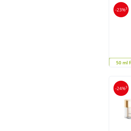
3
-23%
50 ml f
3
-24%