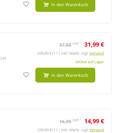
Auf den Merkzettel
In den Warenkorb
31,99 €
1
UVP
37,50
639,80 €/1 l | inkl. MwSt. zzgl.
Versand
ICHY
Artikel auf Lager
Auf den Merkzettel
In den Warenkorb
14,99 €
1
UVP
16,99
299,80 €/1 l | inkl. MwSt. zzgl.
Versand