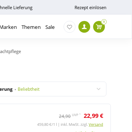
hnelle Lieferung
Rezept einlösen
0
Marken
Themen
Sale
achtpflege
ierung
Beliebtheit
22,99 €
1
UVP
24,90
459,80 €/1 l | inkl. MwSt. zzgl.
Versand