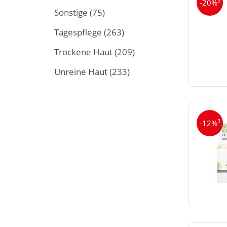
3
-20%
Sonstige
(75)
Tagespflege
(263)
Trockene Haut
(209)
Unreine Haut
(233)
3
-12%