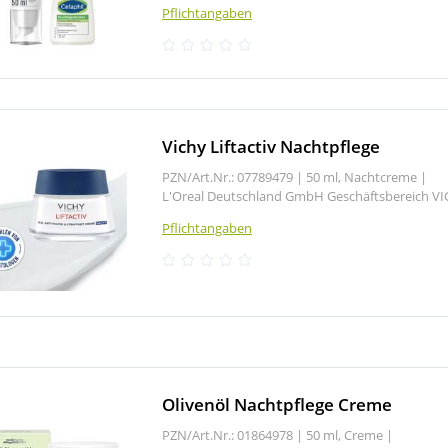
Pflichtangaben
Vichy Liftactiv Nachtpflege
PZN/Art.Nr.: 07789479 |
50 ml, Nachtcreme
|
L'Oreal Deutschland GmbH Geschäftsbereich V
Pflichtangaben
Olivenöl Nachtpflege Creme
PZN/Art.Nr.: 01864978 |
50 ml, Creme
|