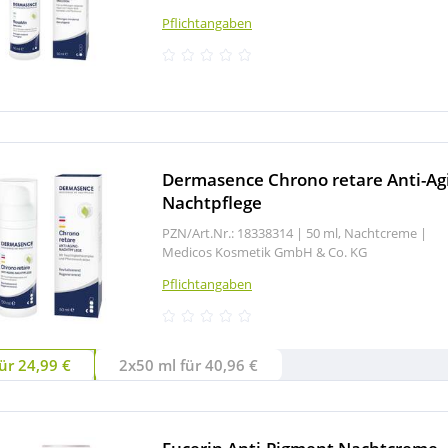
Pflichtangaben
Dermasence Chrono retare Anti-Ag
Nachtpflege
PZN/Art.Nr.: 18338314 |
50 ml, Nachtcreme
|
Medicos Kosmetik GmbH & Co. KG
Pflichtangaben
ür 24,99 €
2x50 ml für 40,96 €