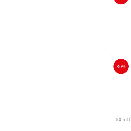
3
-30%
50 ml f