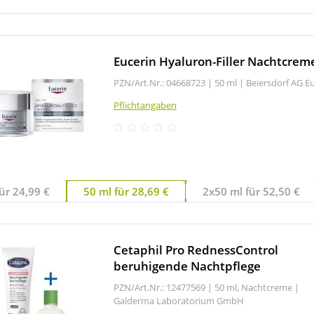
Eucerin Hyaluron-Filler Nachtcrem
PZN/Art.Nr.: 04668723 |
50 ml
|
Beiersdorf AG E
Pflichtangaben
ür 24,99 €
50 ml für 28,69 €
2x50 ml für 52,50 €
Cetaphil Pro RednessControl
beruhigende Nachtpflege
PZN/Art.Nr.: 12477569 |
50 ml, Nachtcreme
|
Galderma Laboratorium GmbH