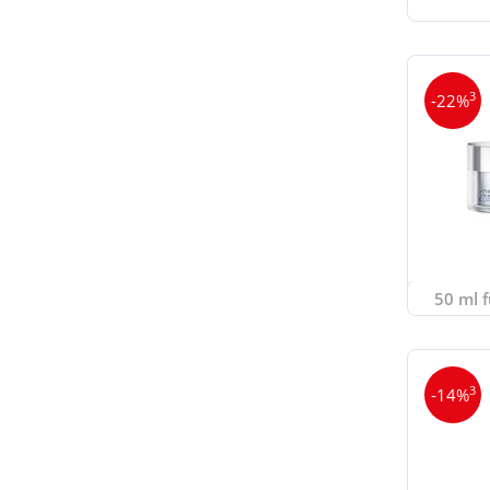
3
-22%
50 ml f
3
-14%