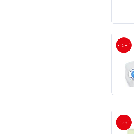
3
-15%
3
-12%