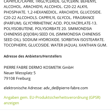
CAPRYLIC/CAPRIC TRIGLYCERIDE. GLYCERIN. BEHENYL
ALCOHOL. ARACHIDYL ALCOHOL. C20-22 ALKYL
PHOSPHATE. 1,2-HEXANEDIOL. ARACHIDYL GLUCOSIDE.
C20-22 ALCOHOLS. CAPRYLYL GLYCOL. FRAGRANCE
(PARFUM). GLYCYRRHETINIC ACID. POLYACRYLATE-13.
POLYISOBUTENE. POLYSORBATE 20. SIMMONDSIA
CHINENSIS (JOJOBA) SEED OIL (SIMMONDSIA CHINENSIS
SEED OIL). SODIUM HYDROXIDE. SORBITAN ISOSTEARATE.
TOCOPHERYL GLUCOSIDE. WATER (AQUA). XANTHAN GUM.
Adresse des Anbieters/Herstellers
PIERRE FABRE DERMO KOSMETIK GmbH
Neuer Messplatz 5
79108 Freiburg
elektronische Adresse: adv_de@pierre-fabre.com
Angaben gem. EU-Produktsicherheitsverordnung (GPSR)
anzeigen