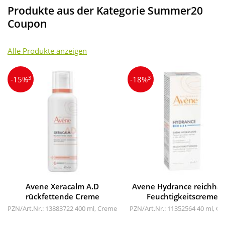
Produkte aus der Kategorie Summer20
Coupon
Alle Produkte anzeigen
3
3
-15%
-18%
Avene Xeracalm A.D
Avene Hydrance reichhalt
rückfettende Creme
Feuchtigkeitscreme
PZN/Art.Nr.: 13883722
400 ml, Creme
PZN/Art.Nr.: 11352564
40 ml, C