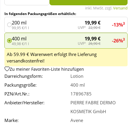
inkl. MwSt. zzgl.
Versand
In folgenden Packungsgrößen erhältlich:
Wellness
19,99 €
200 ml
3
-13%
UVP¹
22,90 €
99,95 €/1 l
19,99 €
400 ml
3
-26%
UVP¹
26,90 €
49,98 €/1 l
Ab 59.99 € Warenwert erfolgt Ihre Lieferung
versandkostenfrei!
Zu meiner Favoriten-Liste hinzufügen
Darreichungsform:
Lotion
Packungsgröße:
400 ml
PZN/Art.Nr.:
17896785
Anbieter/Hersteller:
PIERRE FABRE DERMO
KOSMETIK GmbH
Marke:
Avene