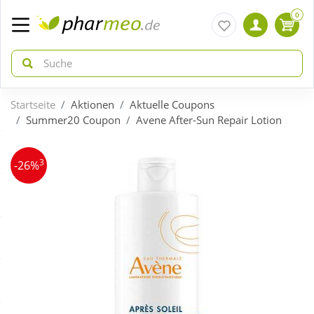
0
Startseite
Aktionen
Aktuelle Coupons
zurück
zurück
Summer20 Coupon
Avene After-Sun Repair Lotion
ÜBERSICHT AKTIONEN
ÜBERSICHT KATEGORIEN
3
-26%
Aktuelle Coupons
Arzneimittel
Gratis dazu
Bio & Genuss
Neuheiten
Diabetes