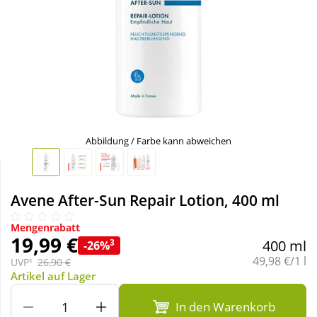
Sale
Körperpflege & Kosmetik
Schnäppchen
Liebe & Erotik
Sparsets
Mutter & Kind
Täglich gut versorgt
Nahrungsergänzung
Abbildung / Farbe kann abweichen
Natur & Homöopathie
Avene After-Sun Repair Lotion, 400 ml
Sanitätshaus
Mengenrabatt
19,99 €
3
400 ml
-26%
Grundpreis:
49,98 €/1 l
UVP¹
26,90 €
Sport & Fitness
Artikel auf Lager
In den Warenkorb
Tierbedarf