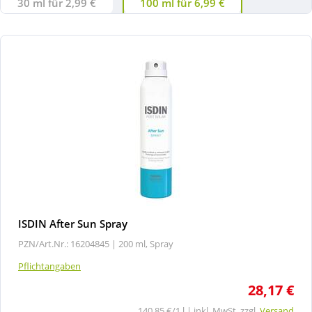
30 ml für 2,99 €
100 ml für 6,99 €
ISDIN After Sun Spray
PZN/Art.Nr.: 16204845 |
200 ml, Spray
Pflichtangaben
28,17 €
140,85 €/1 l | inkl. MwSt. zzgl.
Versand