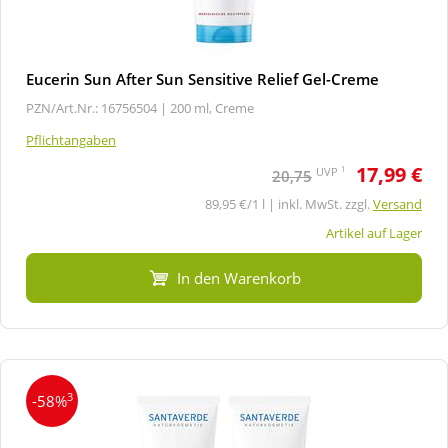
Eucerin Sun After Sun Sensitive Relief Gel-Creme
PZN/Art.Nr.: 16756504 |
200 ml, Creme
Pflichtangaben
17,99 €
1
UVP
20,75
89,95 €/1 l | inkl. MwSt. zzgl.
Versand
Artikel auf Lager
In den Warenkorb
3
-58%