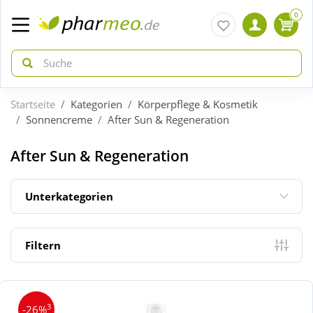
0
Startseite
Kategorien
Körperpflege & Kosmetik
zurück
zurück
Sonnencreme
After Sun & Regeneration
ÜBERSICHT AKTIONEN
ÜBERSICHT KATEGORIEN
After Sun & Regeneration
Aktuelle Coupons
Arzneimittel
Unterkategorien
Gratis dazu
Bio & Genuss
Filtern
Neuheiten
Diabetes
3
-26%