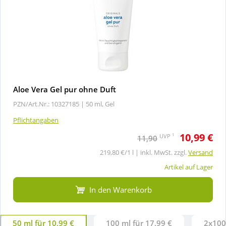
Aloe Vera Gel pur ohne Duft
PZN/Art.Nr.: 10327185 |
50 ml, Gel
Pflichtangaben
10,99 €
1
UVP
11,90
219,80 €/1 l | inkl. MwSt. zzgl.
Versand
Artikel auf Lager
In den Warenkorb
50 ml für 10,99 €
100 ml für 17,99 €
2x100