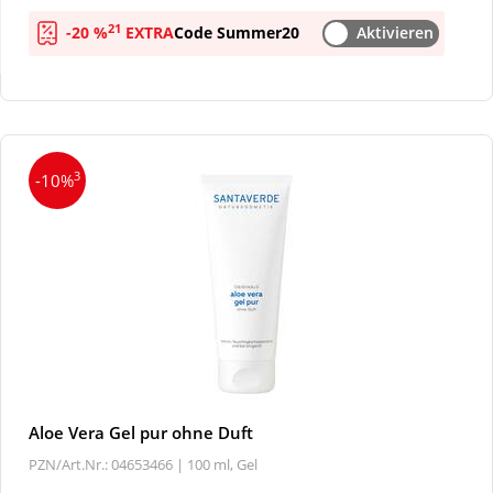
21
-20 %
EXTRA
Code Summer20
Aktivieren
Wellness
3
-10%
Aloe Vera Gel pur ohne Duft
PZN/Art.Nr.: 04653466 |
100 ml, Gel