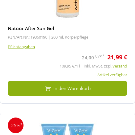
Natüür After Sun Gel
PZN/Art.Nr.: 19360190 |
200 ml, Körperpflege
Pflichtangaben
21,99 €
1
UVP
24,00
109,95 €/1 l | inkl. MwSt. zzgl.
Versand
Artikel verfügbar
In den Warenkorb
3
-25%