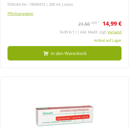
PZN/Art.Nr.: 19099372 |
200 ml, Lotion
Pflichtangaben
14,99 €
1
UVP
21,50
74,95 €/1 l | inkl. MwSt. zzgl.
Versand
Artikel auf Lager
In den Warenkorb