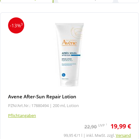
3
-13%
Avene After-Sun Repair Lotion
PZN/Art.Nr.: 17880494 |
200 ml, Lotion
Pflichtangaben
19,99 €
1
UVP
22,90
99,95 €/1 l | inkl. MwSt. zzgl.
Versand