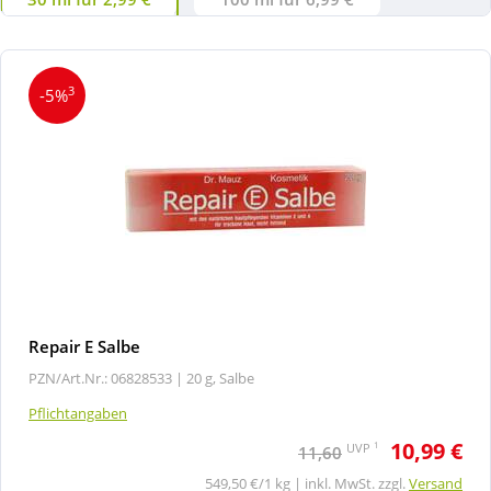
3
-5%
Repair E Salbe
PZN/Art.Nr.: 06828533 |
20 g, Salbe
Pflichtangaben
10,99 €
1
UVP
11,60
549,50 €/1 kg | inkl. MwSt. zzgl.
Versand