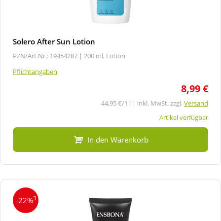
Solero After Sun Lotion
PZN/Art.Nr.: 19454287 |
200 ml, Lotion
Pflichtangaben
8,99 €
44,95 €/1 l | inkl. MwSt. zzgl.
Versand
Artikel verfügbar
In den Warenkorb
3
-22%