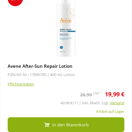
Sale
Körperpflege & Kosmetik
Schnäppchen
Liebe & Erotik
Sparsets
Mutter & Kind
Täglich gut versorgt
Nahrungsergänzung
Avene After-Sun Repair Lotion
PZN/Art.Nr.: 17896785 |
400 ml, Lotion
Natur & Homöopathie
Pflichtangaben
19,99 €
Sanitätshaus
1
UVP
26,90
49,98 €/1 l | inkl. MwSt. zzgl.
Versand
Sport & Fitness
Artikel auf Lager
In den Warenkorb
Tierbedarf