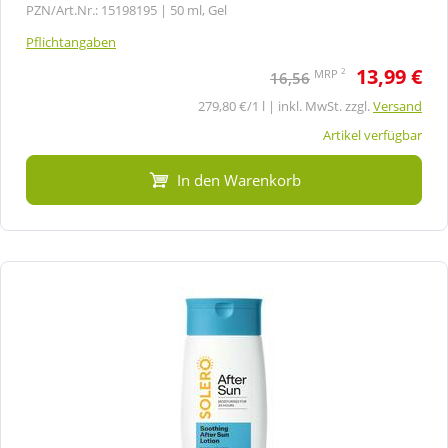
PZN/Art.Nr.: 15198195 |
50 ml, Gel
Pflichtangaben
13,99 €
2
MRP
16,56
279,80 €/1 l | inkl. MwSt. zzgl.
Versand
Artikel verfügbar
In den Warenkorb