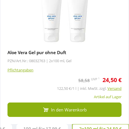
Aloe Vera Gel pur ohne Duft
PZN/Art.Nr.: 08032763 |
2x100 ml, Gel
Pflichtangaben
24,50 €
1
UVP
58,58
122,50 €/1 l | inkl. MwSt. zzgl.
Versand
Artikel auf Lager
In den Warenkorb
9 €
100 ml für 17,99 €
2x100 ml für 24,50 €