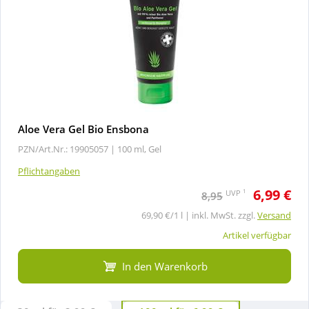
Aloe Vera Gel Bio Ensbona
PZN/Art.Nr.: 19905057 |
100 ml, Gel
Pflichtangaben
6,99 €
1
UVP
8,95
69,90 €/1 l | inkl. MwSt. zzgl.
Versand
Artikel verfügbar
In den Warenkorb