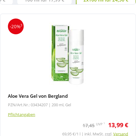
3
-20%
Aloe Vera Gel von Bergland
PZN/Art.Nr.: 03434207 |
200 ml, Gel
Pflichtangaben
13,99 €
1
UVP
17,45
69,95 €/1 l | inkl. MwSt. zzgl.
Versand