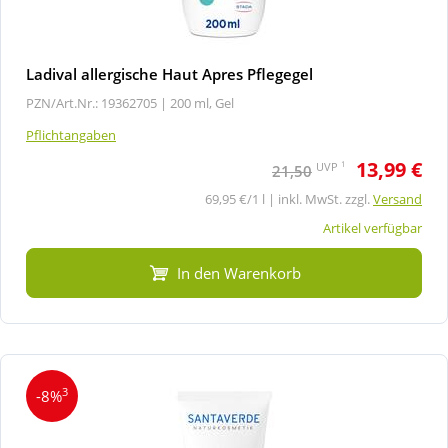
Ladival allergische Haut Apres Pflegegel
PZN/Art.Nr.: 19362705 |
200 ml, Gel
Pflichtangaben
13,99 €
1
UVP
21,50
69,95 €/1 l | inkl. MwSt. zzgl.
Versand
Artikel verfügbar
In den Warenkorb
3
-8%