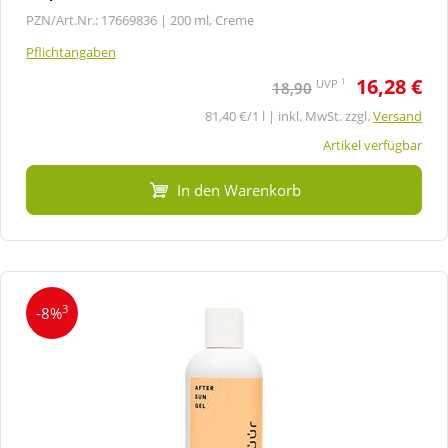
PZN/Art.Nr.: 17669836 |
200 ml, Creme
Pflichtangaben
16,28 €
1
UVP
18,90
81,40 €/1 l | inkl. MwSt. zzgl.
Versand
Artikel verfügbar
In den Warenkorb
3
-8%