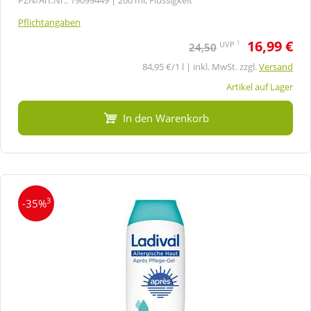
Pflichtangaben
16,99 €
1
UVP
24,50
84,95 €/1 l | inkl. MwSt. zzgl.
Versand
Artikel auf Lager
In den Warenkorb
3
-35%