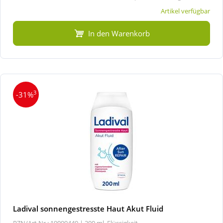
Artikel verfügbar
In den Warenkorb
3
-31%
Ladival sonnengestresste Haut Akut Fluid
PZN/Art.Nr.: 19099449 |
200 ml, Flüssigkeit