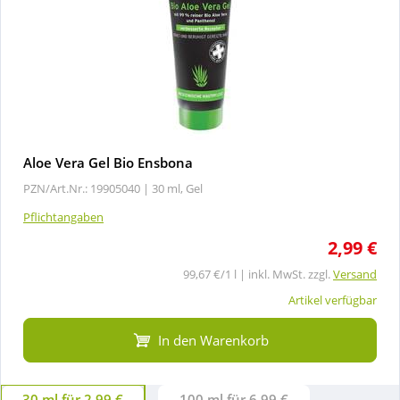
Aloe Vera Gel Bio Ensbona
PZN/Art.Nr.: 19905040 |
30 ml, Gel
Pflichtangaben
2,99 €
99,67 €/1 l | inkl. MwSt. zzgl.
Versand
Artikel verfügbar
In den Warenkorb
30 ml für 2,99 €
100 ml für 6,99 €