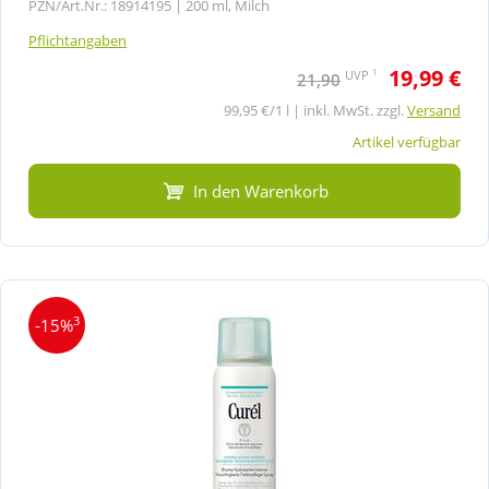
PZN/Art.Nr.: 18914195 |
200 ml, Milch
Pflichtangaben
19,99 €
1
UVP
21,90
99,95 €/1 l | inkl. MwSt. zzgl.
Versand
Artikel verfügbar
In den Warenkorb
3
-15%