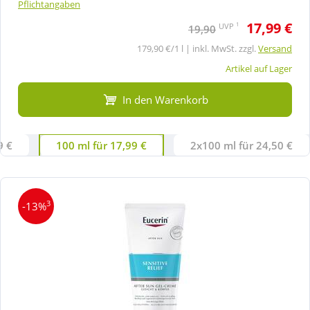
Pflichtangaben
17,99 €
1
UVP
19,90
179,90 €/1 l | inkl. MwSt. zzgl.
Versand
Artikel auf Lager
In den Warenkorb
9 €
100 ml für 17,99 €
2x100 ml für 24,50 €
3
-13%