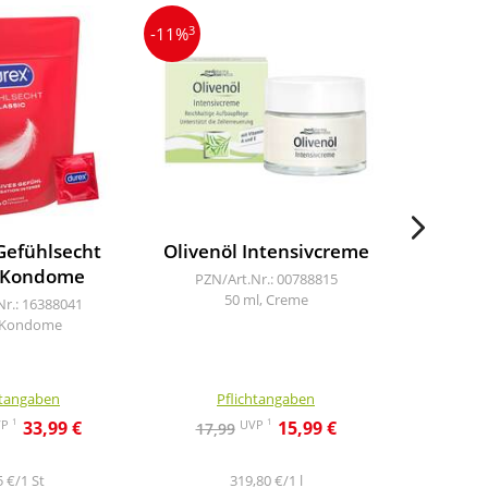
3
3
-11%
-9%
Gefühlsecht
Olivenöl Intensivcreme
Derma
c Kondome
Rein
PZN/Art.Nr.: 00788815
50 ml, Creme
Nr.: 16388041
PZN/A
, Kondome
20
htangaben
Pflichtangaben
Pf
1
1
VP
UVP
33,99 €
15,99 €
17,99
15,4
5 €/1 St
319,80 €/1 l