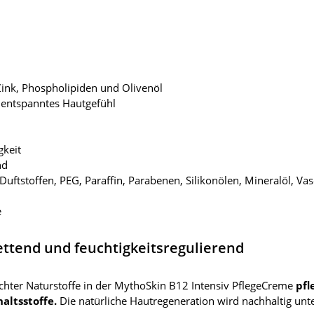
ink, Phospholipiden und Olivenöl
in entspanntes Hautgefühl
gkeit
nd
Duftstoffen, PEG, Paraffin, Parabenen, Silikonölen, Mineralöl, Va
e
fettend und feuchtigkeitsregulierend
chter Naturstoffe in der MythoSkin B12 Intensiv PflegeCreme
pfl
altsstoffe.
Die natürliche Hautregeneration wird nachhaltig unte