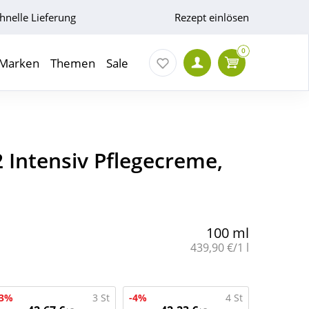
hnelle Lieferung
Rezept einlösen
0
Marken
Themen
Sale
 Intensiv Pflegecreme,
100 ml
Grundpreis:
439,90 €/1 l
-3%
3 St
-4%
4 St