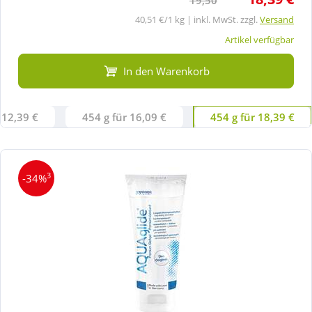
40,51 €/1 kg | inkl. MwSt. zzgl.
Versand
Artikel verfügbar
In den Warenkorb
 12,39 €
454 g für 16,09 €
454 g für 18,39 €
3
-34%