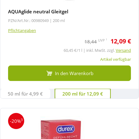
AQUAglide neutral Gleitgel
PZN/Art.Nr.: 00980949 |
200 ml
Pflichtangaben
12,09 €
1
UVP
18,44
60,45 €/1 l | inkl. MwSt. zzgl.
Versand
Artikel verfügbar
In den Warenkorb
50 ml für 4,99 €
200 ml für 12,09 €
3
-20%