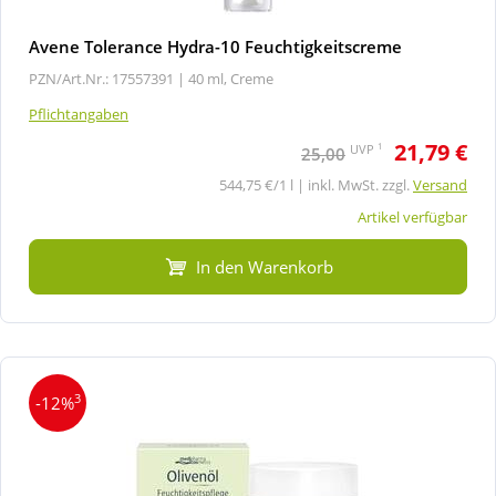
Avene Tolerance Hydra-10 Feuchtigkeitscreme
PZN/Art.Nr.: 17557391 |
40 ml, Creme
Pflichtangaben
21,79 €
1
UVP
25,00
544,75 €/1 l | inkl. MwSt. zzgl.
Versand
Artikel verfügbar
In den Warenkorb
3
-12%