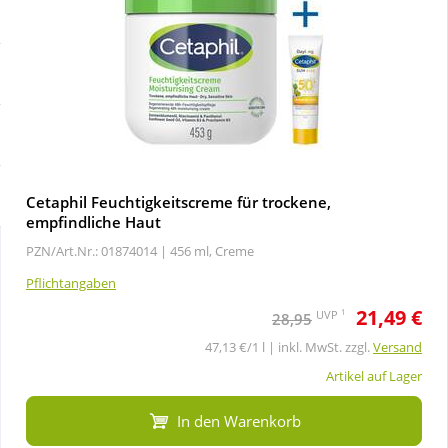
Sale
Körperpflege & Kosmetik
Schnäppchen
Liebe & Erotik
Sparsets
Mutter & Kind
Täglich gut versorgt
Nahrungsergänzung
Cetaphil Feuchtigkeitscreme für trockene,
empfindliche Haut
PZN/Art.Nr.: 01874014 |
456 ml, Creme
Natur & Homöopathie
Pflichtangaben
21,49 €
1
UVP
Sanitätshaus
28,95
47,13 €/1 l | inkl. MwSt. zzgl.
Versand
Artikel auf Lager
Sport & Fitness
In den Warenkorb
Tierbedarf