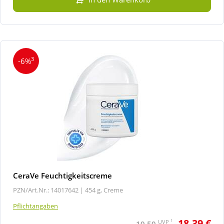
3
-6%
CeraVe Feuchtigkeitscreme
PZN/Art.Nr.: 14017642 |
454 g, Creme
Pflichtangaben
18,39 €
1
UVP
19,50