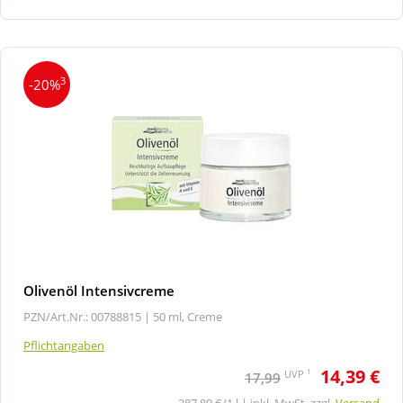
3
-20%
Olivenöl Intensivcreme
PZN/Art.Nr.: 00788815 |
50 ml, Creme
Pflichtangaben
14,39 €
1
UVP
17,99
287,80 €/1 l | inkl. MwSt. zzgl.
Versand