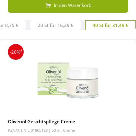
In den Warenkorb
für 8,75 €
20 St für 16,29 €
40 St für 31,49 €
3
-20%
Olivenöl Gesichtspflege Creme
PZN/Art.Nr.: 01865133 |
50 ml, Creme