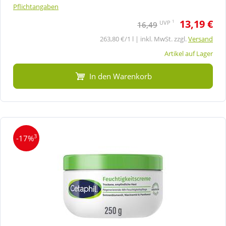
Pflichtangaben
13,19 €
1
UVP
16,49
263,80 €/1 l | inkl. MwSt. zzgl.
Versand
Artikel auf Lager
In den Warenkorb
3
-17%