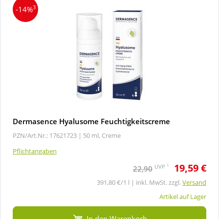
3
-14%
Dermasence Hyalusome Feuchtigkeitscreme
PZN/Art.Nr.: 17621723 |
50 ml, Creme
Pflichtangaben
19,59 €
1
UVP
22,90
391,80 €/1 l | inkl. MwSt. zzgl.
Versand
Artikel auf Lager
In den Warenkorb