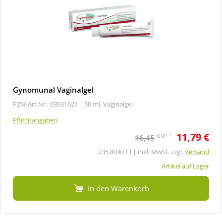
Gynomunal Vaginalgel
PZN/Art.Nr.: 03931621 |
50 ml, Vaginalgel
Pflichtangaben
11,79 €
1
UVP
16,45
235,80 €/1 l | inkl. MwSt. zzgl.
Versand
Artikel auf Lager
In den Warenkorb