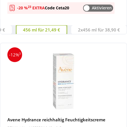
23
-20 %
EXTRA
Code Ceta20
Aktivieren
Wellness
9 €
456 ml für 21,49 €
2x456 ml für 38,90 €
3
-12%
Avene Hydrance reichhaltig Feuchtigkeitscreme