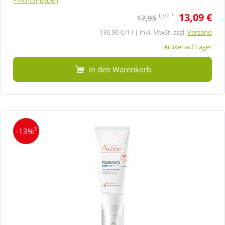
13,09 €
1
UVP
17,95
130,90 €/1 l | inkl. MwSt. zzgl.
Versand
Artikel auf Lager
In den Warenkorb
3
-13%