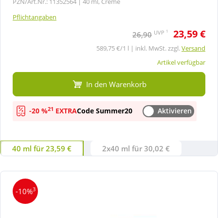
PZN/Art.Nr.: 11352564 |
40 ml, Creme
Pflichtangaben
23,59 €
1
UVP
26,90
589,75 €/1 l | inkl. MwSt. zzgl.
Versand
Artikel verfügbar
In den Warenkorb
21
-20 %
EXTRA
Code Summer20
Aktivieren
40 ml für 23,59 €
2x40 ml für 30,02 €
3
-10%