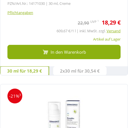
PZN/Art.Nr.: 14171030 |
30 ml, Creme
Pflichtangaben
18,29 €
1
UVP
22,90
609,67 €/1 l | inkl. MwSt. zzgl.
Versand
Artikel auf Lager
In den Warenkorb
30 ml für 18,29 €
2x30 ml für 30,54 €
3
-21%