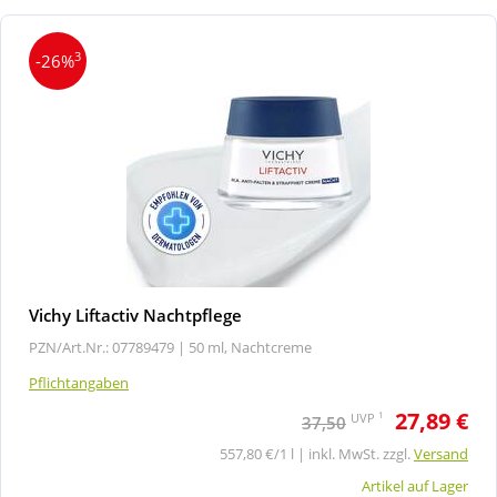
3
-26%
Vichy Liftactiv Nachtpflege
PZN/Art.Nr.: 07789479 |
50 ml, Nachtcreme
Pflichtangaben
27,89 €
1
UVP
37,50
557,80 €/1 l | inkl. MwSt. zzgl.
Versand
Artikel auf Lager