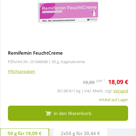
Remifemin FeuchtCreme
PZN/Art.Nr.: 01346048 |
50 g, Vaginalcreme
Pflichtangaben
18,09 €
1
UVP
19,99
361,80 €/1 kg | inkl. MwSt. zzgl.
Versand
Artikel auf Lager
In den Warenkorb
50 g für 18,09 €
2x50 g für 30,44 €