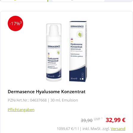
3
-17%
Dermasence Hyalusome Konzentrat
PZN/Art.Nr.: 04637668 |
30 ml, Emulsion
Pflichtangaben
32,99 €
1
UVP
39,90
1099,67 €/1 l | inkl. MwSt. zzgl.
Versand