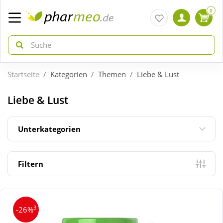
0
Startseite
Kategorien
Themen
Liebe & Lust
zurück
zurück
Liebe & Lust
ÜBERSICHT AKTIONEN
ÜBERSICHT KATEGORIEN
Unterkategorien
Aktuelle Coupons
Arzneimittel
Filtern
Gratis dazu
Bio & Genuss
Neuheiten
Diabetes
3
-26%