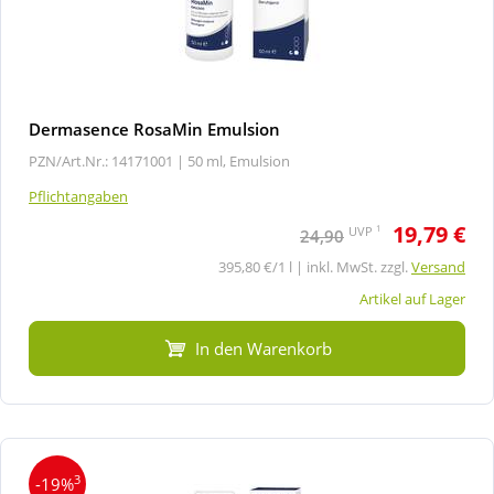
Dermasence RosaMin Emulsion
PZN/Art.Nr.: 14171001 |
50 ml, Emulsion
Pflichtangaben
19,79 €
1
UVP
24,90
395,80 €/1 l | inkl. MwSt. zzgl.
Versand
Artikel auf Lager
In den Warenkorb
3
-19%