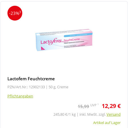
3
-23%
Lactofem Feuchtcreme
PZN/Art.Nr.: 12902133 |
50 g, Creme
Pflichtangaben
12,29 €
1
UVP
15,99
245,80 €/1 kg | inkl. MwSt. zzgl.
Versand
Artikel auf Lager