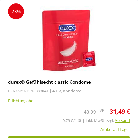
3
-23%
durex® Gefühlsecht classic Kondome
PZN/Art.Nr.: 16388041 |
40 St, Kondome
Pflichtangaben
31,49 €
1
UVP
40,99
0,79 €/1 St | inkl. MwSt. zzgl.
Versand
Artikel auf Lager