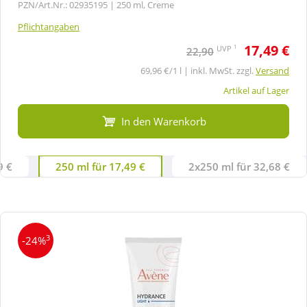
PZN/Art.Nr.: 02935195 |
250 ml, Creme
Pflichtangaben
17,49 €
1
UVP
22,90
69,96 €/1 l | inkl. MwSt. zzgl.
Versand
Artikel auf Lager
In den Warenkorb
9 €
250 ml für 17,49 €
2x250 ml für 32,68 €
3
-24%