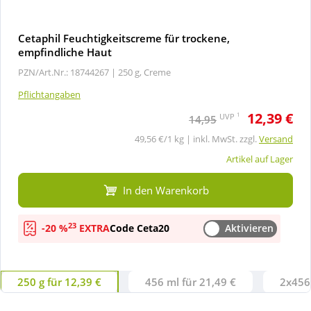
Cetaphil Feuchtigkeitscreme für trockene,
empfindliche Haut
PZN/Art.Nr.: 18744267 |
250 g, Creme
Pflichtangaben
12,39 €
1
UVP
14,95
49,56 €/1 kg | inkl. MwSt. zzgl.
Versand
Artikel auf Lager
In den Warenkorb
23
-20 %
EXTRA
Code Ceta20
Aktivieren
250 g für 12,39 €
456 ml für 21,49 €
2x456 