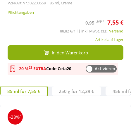
PZN/Art.Nr.: 02200559 |
85 ml, Creme
Pflichtangaben
7,55 €
1
UVP
9,95
88,82 €/1 l | inkl. MwSt. zzgl.
Versand
Artikel auf Lager
In den Warenkorb
23
-20 %
EXTRA
Code Ceta20
Aktivieren
85 ml für 7,55 €
250 g für 12,39 €
456 ml f
3
-28%