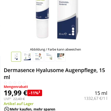
Sale
Körperpflege & Kosmetik
Schnäppchen
Liebe & Erotik
Sparsets
Mutter & Kind
Täglich gut versorgt
Nahrungsergänzung
Abbildung / Farbe kann abweichen
Natur & Homöopathie
Dermasence Hyalusome Augenpflege, 15
ml
Sanitätshaus
Mengenrabatt
19,99 €
3
15 ml
-11%
Sport & Fitness
Grundpreis:
1332,67 €/1 l
UVP¹
22,40 €
Artikel auf Lager
Tierbedarf
Mehr kaufen, mehr sparen