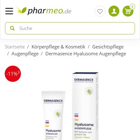
0
Startseite
Körperpflege & Kosmetik
Gesichtspflege
zurück
zurück
Augenpflege
Dermasence Hyalusome Augenpflege
ÜBERSICHT AKTIONEN
ÜBERSICHT KATEGORIEN
3
-11%
Aktuelle Coupons
Arzneimittel
Gratis dazu
Bio & Genuss
Neuheiten
Diabetes