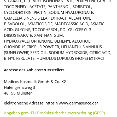
STEARATE, CETEARYL ISONONANOATE, PENTYLENE GLYCOL,
TOCOPHERYL ACETATE, PANTHENOL, SORBITOL,
CYCLODEXTRIN, PECTIN, SODIUM HYALURONATE,
CAMELLIA SINENSIS LEAF EXTRACT, ALLANTOIN,
BISABOLOL, ASIATICOSIDE, MADECASSIC ACID, ASIATIC
ACID, GLYCINE, TOCOPHEROL, POLYGLYCERYL-3
DIISOSTEARATE, XANTHAN GUM,
HYDROXYACETOPHENONE, BEHENYL ALCOHOL,
CHONDRUS CRISPUS POWDER, HELIANTHUS ANNUUS
(SUNFLOWER) SEED OIL, SODIUM HYDROXIDE, CITRIC ACID,
ETHYL FERULATE, HUMULUS LUPULUS (HOPS) EXTRACT
Adresse des Anbieters/Herstellers
Medicos Kosmetik GmbH & Co. KG
Hafengrenzweg 3
48155 Münster
elektronische Adresse: https://www.dermasence.de/
Angaben gem. EU-Produktsicherheitsverordnung (GPSR)