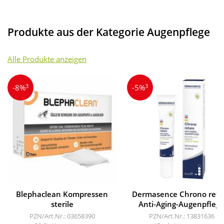
Produkte aus der Kategorie Augenpflege
Alle Produkte anzeigen
3
3
-8%
-5%
Blephaclean Kompressen
Dermasence Chrono reta
sterile
Anti-Aging-Augenpfleg
PZN/Art.Nr.: 03658390
PZN/Art.Nr.: 13831636