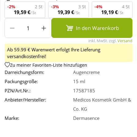
-2%
2 St
-3%
3 St
-4%
4 St
19,59 €
19,39 €
19,19 €
/ St
/ St
/ St
Wellness
In den Warenkorb
inkl. MwSt. zzgl.
Versand
Ab 59.99 € Warenwert erfolgt Ihre Lieferung
versandkostenfrei!
Zu meiner Favoriten-Liste hinzufügen
Darreichungsform:
Augencreme
Packungsgröße:
15 ml
PZN/Art.Nr.:
17587185
Anbieter/Hersteller:
Medicos Kosmetik GmbH &
Co. KG
Marke:
Dermasence