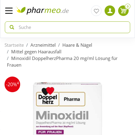
0
Startseite
Arzneimittel
Haare & Nägel
zurück
zurück
Mittel gegen Haarausfall
Minoxidil DoppelherzPharma 20 mg/ml Lösung für
Frauen
ÜBERSICHT AKTIONEN
ÜBERSICHT KATEGORIEN
4
Aktuelle Coupons
Arzneimittel
-20%
Gratis dazu
Bio & Genuss
Neuheiten
Diabetes