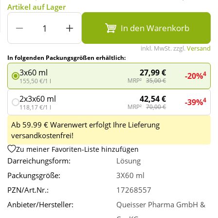
Artikel auf Lager
Wellness
In den Warenkorb
inkl. MwSt. zzgl.
Versand
In folgenden Packungsgrößen erhältlich:
27,99 €
3x60 ml
4
-20%
MRP²
35,00 €
155,50 €/1 l
42,54 €
2x3x60 ml
4
-39%
MRP²
70,00 €
118,17 €/1 l
Ab 59.99 € Warenwert erfolgt Ihre Lieferung
versandkostenfrei!
Zu meiner Favoriten-Liste hinzufügen
Darreichungsform:
Lösung
Packungsgröße:
3X60 ml
PZN/Art.Nr.:
17268557
Anbieter/Hersteller:
Queisser Pharma GmbH &