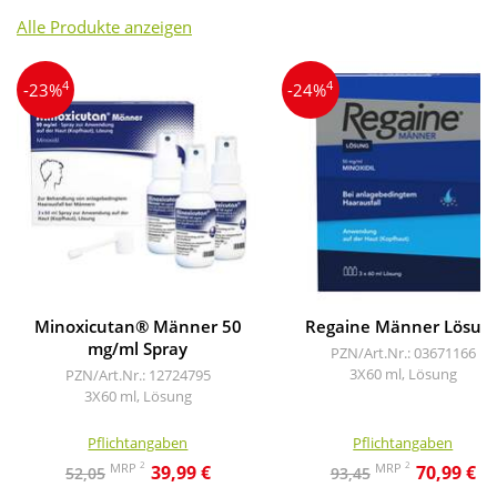
Alle Produkte anzeigen
4
4
-23%
-24%
Minoxicutan® Männer 50
Regaine Männer Lösun
mg/ml Spray
PZN/Art.Nr.: 03671166
3X60 ml, Lösung
PZN/Art.Nr.: 12724795
3X60 ml, Lösung
Pflichtangaben
Pflichtangaben
2
2
MRP
MRP
39,99 €
70,99 €
52,05
93,45