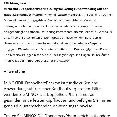
Pflichtangaben:
MINOXIDIL DoppelherzPharma 20 mg/ml Lösung zur Anwendung auf der
Haut (Kopfhaut).
Wirkstoff:
Minoxidil.
Zusammensetz.:
1 ml Lös. enth. 20 mg
Minoxidil. Anwendungsgebiete: Das Arzneim. stabilisiert d. Verlauf d.
androgenetischen Alopezie bei Frauen (charakteristische, ungleichmäßige
anlagebedingte Kopfhaarausdünnung im vorderen oberen Bereich d. Kopfhaut)
u. kann so d. Fortschreiten dieser Alopezie entgegenwirken. Es fördert d.
Haarwachstum u. wirkt dem Fortschreiten d. androgenetischen Alopezie
entgegen.
Warnhinweise:
Dieses Arzneimittel enth. Propylenglycol. Zu Risiken
und Nebenwirkungen lesen Sie die Packungsbeilage und fragen Sie Ihre Ärztin,
Ihren Arzt oder in Ihrer Apotheke. (Stand 09/2024
Anwendung
MINOXIDIL DoppelherzPharma ist für die äußerliche
Anwendung auf trockener Kopfhaut vorgesehen. Bitte
wenden Sie MINOXIDIL DoppelherzPharma nur auf
gesunder, unverletzter Kopfhaut an und befolgen Sie immer
genau die untenstehenden Anwendungshinweise.
Tragen Sie MINOXIDIL DoppelherzPharma nicht auf andere