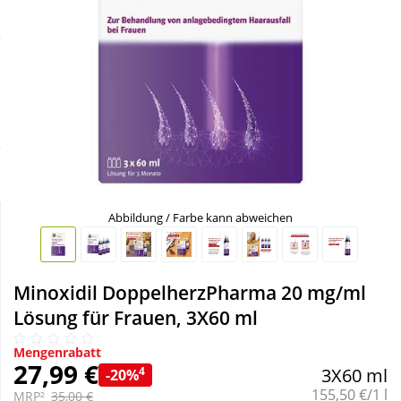
Sale
Körperpflege & Kosmetik
Schnäppchen
Liebe & Erotik
Sparsets
Mutter & Kind
Täglich gut versorgt
Nahrungsergänzung
Abbildung / Farbe kann abweichen
Natur & Homöopathie
Sanitätshaus
Minoxidil DoppelherzPharma 20 mg/ml
Lösung für Frauen, 3X60 ml
Sport & Fitness
Mengenrabatt
27,99 €
4
3X60 ml
-20%
Grundpreis:
Tierbedarf
155,50 €/1 l
MRP²
35,00 €