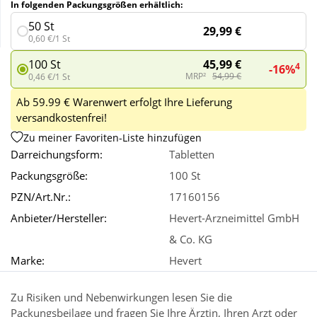
In folgenden Packungsgrößen erhältlich:
50 St
29,99 €
Wellness
0,60 €/1 St
45,99 €
100 St
4
-16%
MRP²
54,99 €
0,46 €/1 St
Ab 59.99 € Warenwert erfolgt Ihre Lieferung
versandkostenfrei!
Zu meiner Favoriten-Liste hinzufügen
Darreichungsform:
Tabletten
Packungsgröße:
100 St
PZN/Art.Nr.:
17160156
Anbieter/Hersteller:
Hevert-Arzneimittel GmbH
& Co. KG
Marke:
Hevert
Zu Risiken und Nebenwirkungen lesen Sie die
Packungsbeilage und fragen Sie Ihre Ärztin, Ihren Arzt oder