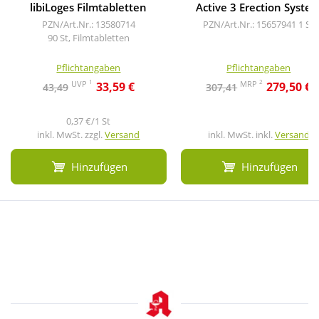
libiLoges Filmtabletten
Active 3 Erection Syste
PZN/Art.Nr.: 13580714
PZN/Art.Nr.: 15657941
1 St
90 St, Filmtabletten
Pflichtangaben
Pflichtangaben
1
2
UVP
MRP
33,59 €
279,50 €
43,49
307,41
0,37 €/1 St
inkl. MwSt. zzgl.
Versand
inkl. MwSt. inkl.
Versand
Hinzufügen
Hinzufügen