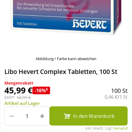
Sale
Körperpflege & Kosmetik
Schnäppchen
Liebe & Erotik
Sparsets
Mutter & Kind
Täglich gut versorgt
Nahrungsergänzung
Abbildung / Farbe kann abweichen
Libo Hevert Complex Tabletten, 100 St
Natur & Homöopathie
Mengenrabatt
45,99 €
4
100 St
-16%
Sanitätshaus
Grundpreis:
0,46 €/1 St
MRP²
54,99 €
Artikel auf Lager
Sport & Fitness
In den Warenkorb
inkl. MwSt. zzgl.
Versand
Tierbedarf