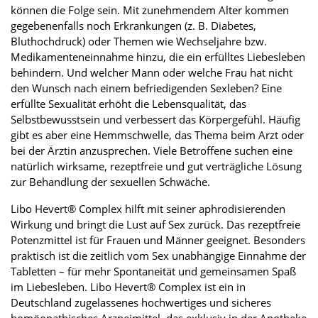
können die Folge sein. Mit zunehmendem Alter kommen
gegebenenfalls noch Erkrankungen (z. B. Diabetes,
Bluthochdruck) oder Themen wie Wechseljahre bzw.
Medikamenteneinnahme hinzu, die ein erfülltes Liebesleben
behindern. Und welcher Mann oder welche Frau hat nicht
den Wunsch nach einem befriedigenden Sexleben? Eine
erfüllte Sexualität erhöht die Lebensqualität, das
Selbstbewusstsein und verbessert das Körpergefühl. Häufig
gibt es aber eine Hemmschwelle, das Thema beim Arzt oder
bei der Ärztin anzusprechen. Viele Betroffene suchen eine
natürlich wirksame, rezeptfreie und gut verträgliche Lösung
zur Behandlung der sexuellen Schwäche.
Libo Hevert® Complex hilft mit seiner aphrodisierenden
Wirkung und bringt die Lust auf Sex zurück. Das rezeptfreie
Potenzmittel ist für Frauen und Männer geeignet. Besonders
praktisch ist die zeitlich vom Sex unabhängige Einnahme der
Tabletten – für mehr Spontaneität und gemeinsamen Spaß
im Liebesleben. Libo Hevert® Complex ist ein in
Deutschland zugelassenes hochwertiges und sicheres
homöopathisches Arzneimittel, das exklusiv in der Apotheke