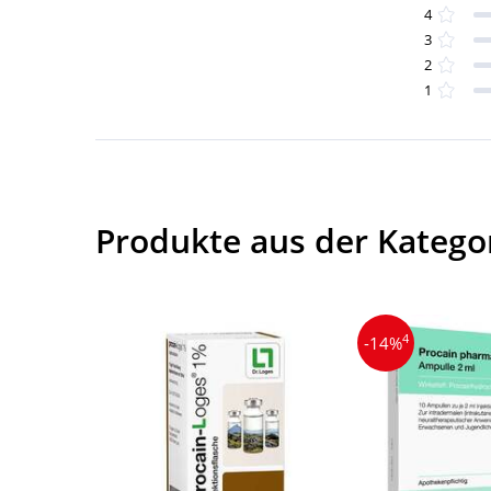
4
3
2
1
Produkte aus der Kategor
4
-14%