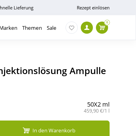
hnelle Lieferung
Rezept einlösen
0
Marken
Themen
Sale
Injektionslösung Ampulle
50X2 ml
Grundpreis:
459,90 €/1 l
In den Warenkorb