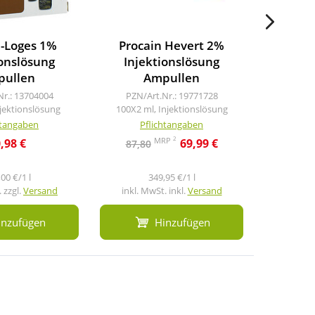
n-Loges 1%
Procain Hevert 2%
Proca
ionslösung
Injektionslösung
Inje
ullen
Ampullen
A
Nr.: 13704004
PZN/Art.Nr.: 19771728
PZN/A
njektionslösung
100X2 ml, Injektionslösung
10X2 ml
htangaben
Pflichtangaben
Pf
2
MRP
,98 €
69,99 €
87,80
15,4
00 €/1 l
349,95 €/1 l
 zzgl.
Versand
inkl. MwSt. inkl.
Versand
inkl. M
inzufügen
Hinzufügen