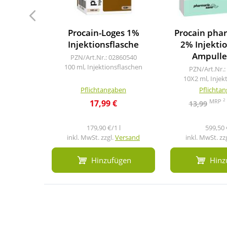
Procain-Loges 1%
Procain pha
Injektionsflasche
2% Injekti
Ampulle
PZN/Art.Nr.: 02860540
100 ml, Injektionsflaschen
PZN/Art.Nr.:
10X2 ml, Injek
Pflichtangaben
Pflichta
2
MRP
17,99 €
13,99
179,90 €/1 l
599,50 
inkl. MwSt. zzgl.
Versand
inkl. MwSt. zz
Hinzufügen
Hinz