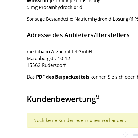
Wirkstoff
je 1 ml Injektionslösung:
5 mg Procainhydrochlorid
Sonstige Bestandteile: Natriumhydroxid-Lösung (6 %)
Adresse des Anbieters/Herstellers
medphano Arzneimittel GmbH
Maienbergstr. 10-12
15562 Rüdersdorf
Das
PDF des Beipackzettels
können Sie sich oben 
9
Kundenbewertung
Noch keine Kundenrezensionen vorhanden.
5