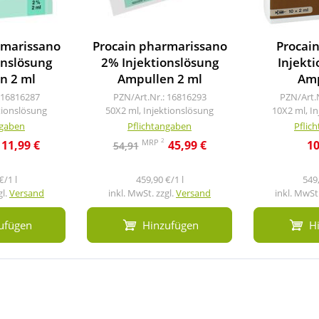
rmarissano
Procain pharmarissano
Procai
onslösung
2% Injektionslösung
Injekt
n 2 ml
Ampullen 2 ml
Amp
 16816287
PZN/Art.Nr.: 16816293
PZN/Art.
tionslösung
50X2 ml, Injektionslösung
10X2 ml, I
ngaben
Pflichtangaben
Pflic
2
MRP
11,99 €
45,99 €
10
54,91
€/1 l
459,90 €/1 l
549,
gl.
Versand
inkl. MwSt. zzgl.
Versand
inkl. MwSt.
ufügen
Hinzufügen
H