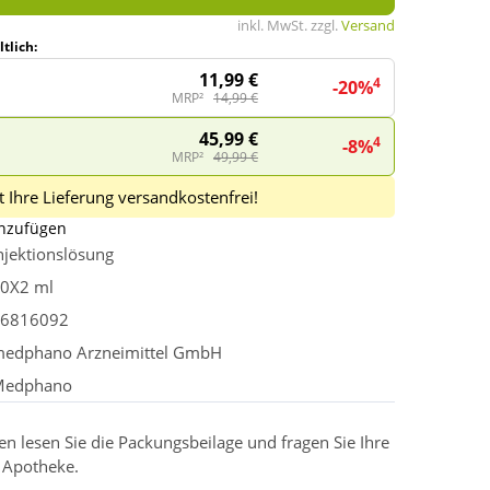
inkl. MwSt. zzgl.
Versand
tlich:
11,99 €
4
-20%
MRP²
14,99 €
45,99 €
4
-8%
MRP²
49,99 €
 Ihre Lieferung versandkostenfrei!
inzufügen
njektionslösung
0X2 ml
6816092
edphano Arzneimittel GmbH
Medphano
 lesen Sie die Packungsbeilage und fragen Sie Ihre
r Apotheke.