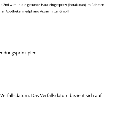
e 2ml wird in die gesunde Haut eingespritzt (intrakutan) im Rahmen
n Ihrer Apotheke. medphano Arzneimittel GmbH
endungsprinzipien.
erfallsdatum. Das Verfallsdatum bezieht sich auf