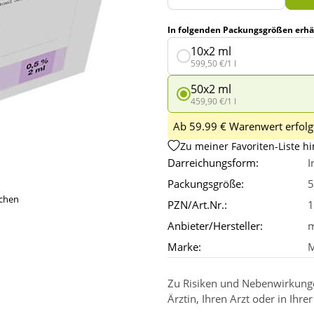
In folgenden Packungsgrößen erhäl
10x2 ml
599,50 €/1 l
50x2 ml
459,90 €/1 l
Ab 59.99 € Warenwert erfolgt
Zu meiner Favoriten-Liste h
Darreichungsform:
I
Packungsgröße:
5
ichen
PZN/Art.Nr.:
1
Anbieter/Hersteller:
m
Marke:
Zu Risiken und Nebenwirkungen
Ärztin, Ihren Arzt oder in Ihre