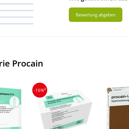
Bewertung abgeben
ie Procain
4
-16%