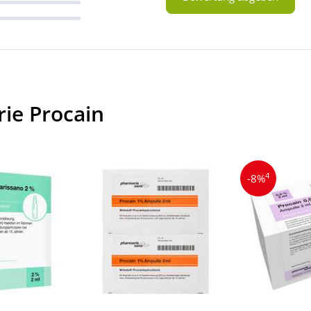
ie Procain
4
-8%