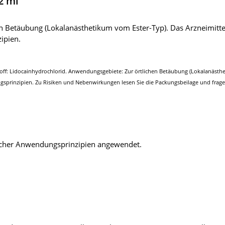
2 ml
en Betäubung (Lokalanästhetikum vom Ester-Typ). Das Arzneimittel
ipien.
off: Lidocainhydrochlorid. Anwendungsgebiete: Zur örtlichen Betäubung (Lokalanästhe
sprinzipien. Zu Risiken und Nebenwirkungen lesen Sie die Packungsbeilage und fragen 
scher Anwendungsprinzipien angewendet.