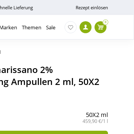
hnelle Lieferung
Rezept einlösen
0
Marken
Themen
Sale
l
marissano 2%
ung Ampullen 2 ml, 50X2
50X2 ml
Grundpreis:
459,90 €/1 l