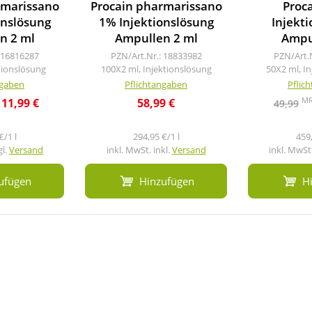
rmarissano
Procain pharmarissano
Proc
onslösung
1% Injektionslösung
Injekt
n 2 ml
Ampullen 2 ml
Ampu
 16816287
PZN/Art.Nr.: 18833982
PZN/Art.
tionslösung
100X2 ml, Injektionslösung
50X2 ml, I
ngaben
Pflichtangaben
Pflic
M
11,99 €
58,99 €
49,99
€/1 l
294,95 €/1 l
459,
gl.
Versand
inkl. MwSt. inkl.
Versand
inkl. MwSt.
ufügen
Hinzufügen
H