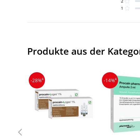
2
1
Produkte aus der Kategor
4
4
-28%
-14%