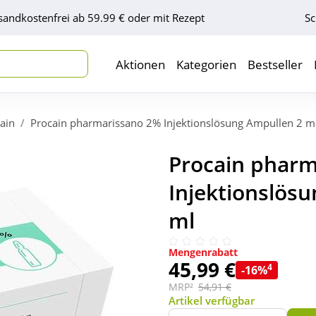
sandkostenfrei ab 59.99 € oder mit Rezept
Sc
Aktionen
Kategorien
Bestseller
ain
Procain pharmarissano 2% Injektionslösung Ampullen 2 m
Procain phar
Injektionslös
ml
Mengenrabatt
45,99 €
4
-16%
MRP²
54,91 €
Artikel verfügbar