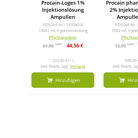
Procain-Loges 1%
Procain pha
Injektionslösung
2% Injekti
Ampullen
Ampulle
PZN/Art.Nr.: 13704010
PZN/Art.Nr.:
100X2 ml, Injektionslösung
10X2 ml, Injek
Pflichtangaben
Pflichta
2
2
MRP
MRP
44,56 €
61,88
13,99
222,80 €/1 l
599,50 
inkl. MwSt. zzgl.
Versand
inkl. MwSt. zz
Hinzufügen
Hinz