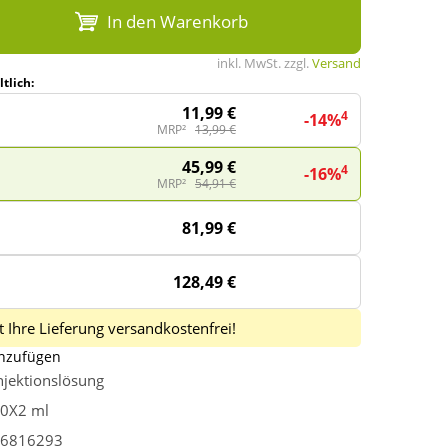
In den Warenkorb
inkl. MwSt. zzgl.
Versand
tlich:
11,99 €
4
-14%
MRP²
13,99 €
45,99 €
4
-16%
MRP²
54,91 €
81,99 €
128,49 €
 Ihre Lieferung versandkostenfrei!
inzufügen
njektionslösung
0X2 ml
6816293