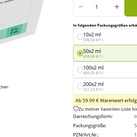
In folgenden Packungsgrößen erhäl
10x2 ml
599,50 €/1 l
50x2 ml
459,90 €/1 l
100x2 ml
409,95 €/1 l
200x2 ml
ichen
321,23 €/1 l
Ab 59.99 € Warenwert erfolgt
Zu meiner Favoriten-Liste h
Darreichungsform:
I
Packungsgröße:
5
PZN/Art.Nr.:
1