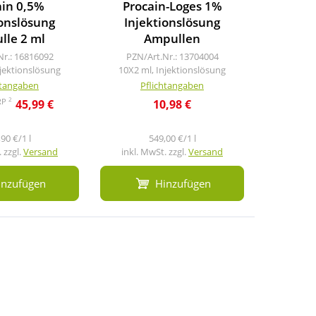
ain 0,5%
Procain-Loges 1%
Lophako
ionslösung
Injektionslösung
Inje
lle 2 ml
Ampullen
PZN/A
5X2 ml,
Nr.: 16816092
PZN/Art.Nr.: 13704004
njektionslösung
10X2 ml, Injektionslösung
htangaben
Pflichtangaben
Pf
2
RP
45,99 €
10,98 €
7,7
90 €/1 l
549,00 €/1 l
 zzgl.
Versand
inkl. MwSt. zzgl.
Versand
inkl. M
inzufügen
Hinzufügen