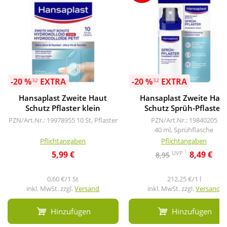
-20 %
EXTRA
-20 %
EXTRA
32
32
Hansaplast Zweite Haut
Hansaplast Zweite Hau
Schutz Pflaster klein
Schutz Sprüh-Pflaster
PZN/Art.Nr.: 19978955
10 St, Pflaster
PZN/Art.Nr.: 19840205
40 ml, Sprühflasche
Pflichtangaben
Pflichtangaben
1
UVP
5,99 €
8,49 €
8,95
0,60 €/1 St
212,25 €/1 l
inkl. MwSt. zzgl.
Versand
inkl. MwSt. zzgl.
Versand
Hinzufügen
Hinzufügen