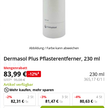
Sale
Körperpflege & Kosmetik
Schnäppchen
Liebe & Erotik
Sparsets
Mutter & Kind
Täglich gut versorgt
Nahrungsergänzung
Abbildung / Farbe kann abweichen
Dermasol Plus Pflasterentferner, 230 ml
Natur & Homöopathie
Mengenrabatt
83,99 €
4
230 ml
-12%
Sanitätshaus
Grundpreis:
365,17 €/1 l
MRP²
95,08 €
Artikel verfügbar
Mehr kaufen, mehr sparen
Sport & Fitness
-2%
2 St
-3%
3 St
-4%
4 St
82,31 €
81,47 €
80,63 €
/ St
/ St
/ St
Tierbedarf