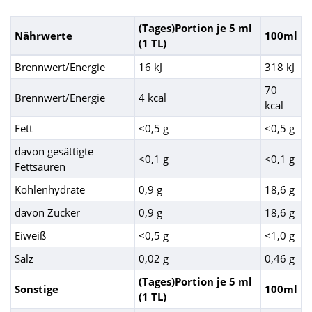
(Tages)Portion je 5 ml
Nährwerte
100ml
(1 TL)
Brennwert/Energie
16 kJ
318 kJ
70
Brennwert/Energie
4 kcal
kcal
Fett
<0,5 g
<0,5 g
davon gesättigte
<0,1 g
<0,1 g
Fettsäuren
Kohlenhydrate
0,9 g
18,6 g
davon Zucker
0,9 g
18,6 g
Eiweiß
<0,5 g
<1,0 g
Salz
0,02 g
0,46 g
(Tages)Portion je 5 ml
Sonstige
100ml
(1 TL)