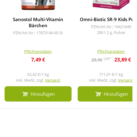
Sanostol Multi-Vitamin
Omni-Biotic SR-9 Kids Pul
Bärchen
PZN/Art.Nr.: 19421649
28X1.2 g, Pulver
PZN/Art.Nr.: 17873146
60 St
Pflichtangaben
Pflichtangaben
1
UVP
7,49 €
23,89 €
29,95
62,42 €/1 kg
711,01 €/1 kg
inkl. MwSt. zzgl.
Versand
inkl. MwSt. zzgl.
Versand
Hinzufügen
Hinzufügen