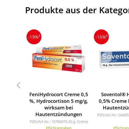
Produkte aus der Katego
3
4
-19%
-16%
FeniHydrocort Creme 0,5
Soventol® 
%, Hydrocortison 5 mg/g,
0,5% Creme 
wirksam bei
Hautentz
Hautentzündungen
PZN/Art.Nr.: 0446
PZN/Art.Nr.: 10796974
30 g, Creme
Pflichtangaben
Pflichta