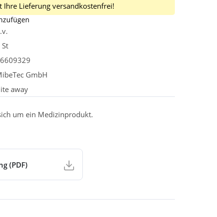
 Ihre Lieferung versandkostenfrei!
inzufügen
.v.
 St
6609329
ibeTec GmbH
ite away
 sich um ein Medizinprodukt.
ng (PDF)