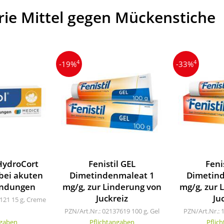
rie Mittel gegen Mückenstiche
4
4
-19%
-33%
HydroCort
Fenistil GEL
Feni
bei akuten
Dimetindenmaleat 1
Dimetin
ündungen
mg/g, zur Linderung von
mg/g, zur 
Juckreiz
Ju
5121
15 g, Creme
PZN/Art.Nr.: 02137619
100 g, Gel
PZN/Art.Nr.: 
ngaben
Pflichtangaben
Pflic