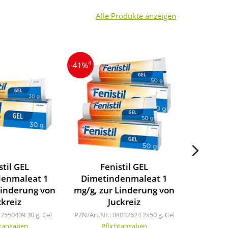
Alle Produkte anzeigen
4
3
-41%
-15%
stil GEL
Fenistil GEL
Fenist
denmaleat 1
Dimetindenmaleat 1
PZN/Art.N
Linderung von
mg/g, zur Linderung von
ckreiz
Juckreiz
12550409
30 g, Gel
PZN/Art.Nr.: 08032624
2x50 g, Gel
htangaben
Pflichtangaben
Pf