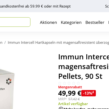
sandkostenfrei ab 59.99 € oder mit Rezept
Sc
Aktionen
Kategorien
Bestseller
en
Immun Intercell Hartkapseln mit magensaftresistent überzog
Immun Interce
magensaftresi
Pellets, 90 St
Mengenrabatt
49,99 €
4
-13%
MRP²
57,42 €
Artikel verfügbar