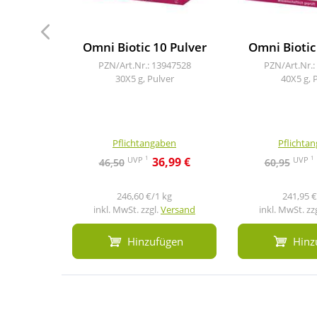
Omni Biotic 10 Pulver
Omni Biotic
PZN/Art.Nr.: 13947528
PZN/Art.Nr.:
30X5 g, Pulver
40X5 g, 
Pflichtangaben
Pflichta
1
1
UVP
UVP
36,99 €
46,50
60,95
246,60 €/1 kg
241,95 €
inkl. MwSt. zzgl.
Versand
inkl. MwSt. zz
Hinzufügen
Hinz