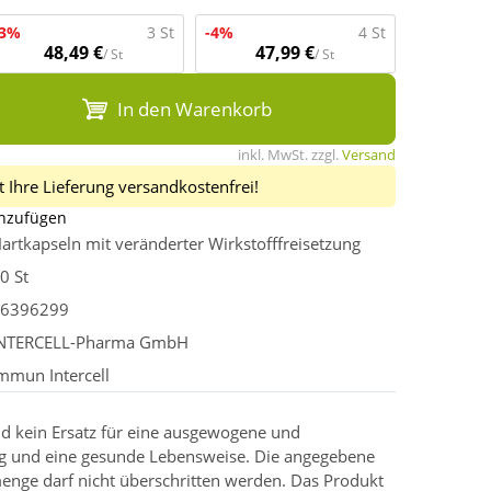
-3%
3 St
-4%
4 St
48,49 €
47,99 €
/ St
/ St
In den Warenkorb
inkl. MwSt. zzgl.
Versand
 Ihre Lieferung versandkostenfrei!
inzufügen
artkapseln mit veränderter Wirkstofffreisetzung
0 St
6396299
NTERCELL-Pharma GmbH
mmun Intercell
d kein Ersatz für eine ausgewogene und
g und eine gesunde Lebensweise. Die angegebene
enge darf nicht überschritten werden. Das Produkt