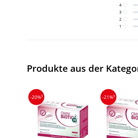
4
3
2
1
Produkte aus der Katego
3
3
-20%
-21%