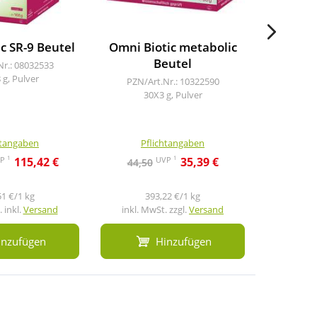
c SR-9 Beutel
Omni Biotic metabolic
Omni Bio
Beutel
Nr.: 08032533
 g, Pulver
PZN/Art.Nr.: 10322590
PZN/A
30X3 g, Pulver
3
htangaben
Pflichtangaben
Pf
1
1
VP
UVP
115,42 €
35,39 €
44,50
82,9
51 €/1 kg
393,22 €/1 kg
3
 inkl.
Versand
inkl. MwSt. zzgl.
Versand
inkl. M
inzufügen
Hinzufügen