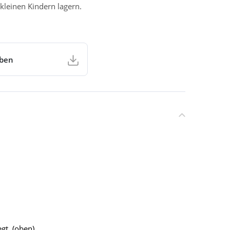
kleinen Kindern lagern.
aben
gt. (oben)