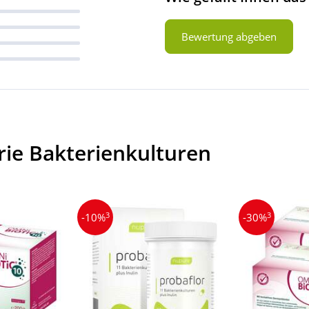
Bewertung abgeben
rie Bakterienkulturen
3
3
-10%
-30%