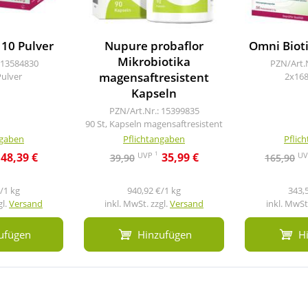
 10 Pulver
Nupure probaflor
Omni Bioti
Mikrobiotika
 13584830
PZN/Art.
magensaftresistent
Pulver
2x168
Kapseln
PZN/Art.Nr.: 15399835
90 St, Kapseln magensaftresistent
ngaben
Pflichtangaben
Pflic
1
UVP
U
48,39 €
35,99 €
39,90
165,90
/1 kg
940,92 €/1 kg
343,
gl.
Versand
inkl. MwSt. zzgl.
Versand
inkl. MwSt.
ufügen
Hinzufügen
H