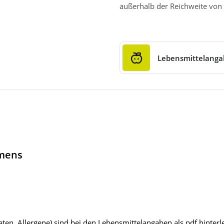
außerhalb der Reichweite von 
Lebensmittelang
hmens
ten, Allergene) sind bei den Lebensmittelangaben als pdf hinterle