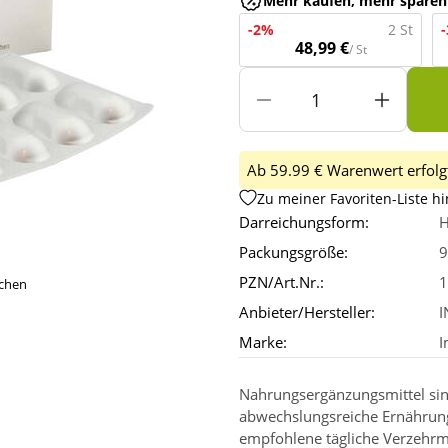
Mehr kaufen, mehr sparen
-2%
2 St
48,99 €
/ St
Ab 59.99 € Warenwert erfolgt
Zu meiner Favoriten-Liste h
Darreichungsform:
H
Packungsgröße:
9
PZN/Art.Nr.:
1
ichen
Anbieter/Hersteller:
I
Marke:
I
Nahrungsergänzungsmittel sin
abwechslungsreiche Ernährun
empfohlene tägliche Verzehrm