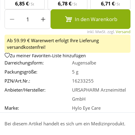
6,85 €
6,78 €
6,71 €
/ St
/ St
/ St
Wellness
In den Warenkorb
inkl. MwSt. zzgl.
Versand
Ab 59.99 € Warenwert erfolgt Ihre Lieferung
versandkostenfrei!
Zu meiner Favoriten-Liste hinzufügen
Darreichungsform:
Augensalbe
Packungsgröße:
5 g
PZN/Art.Nr.:
16233255
Anbieter/Hersteller:
URSAPHARM Arzneimittel
GmbH
Marke:
Hylo Eye Care
Bei diesem Artikel handelt es sich um ein Medizinprodukt.