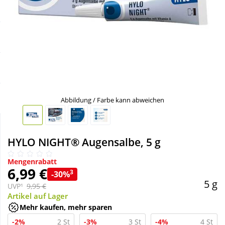
Sale
Körperpflege & Kosmetik
Schnäppchen
Liebe & Erotik
Sparsets
Mutter & Kind
Täglich gut versorgt
Nahrungsergänzung
Abbildung / Farbe kann abweichen
Natur & Homöopathie
HYLO NIGHT® Augensalbe, 5 g
Sanitätshaus
Mengenrabatt
6,99 €
3
-30%
5 g
UVP¹
9,95 €
Sport & Fitness
Artikel auf Lager
Mehr kaufen, mehr sparen
Tierbedarf
-2%
2 St
-3%
3 St
-4%
4 St