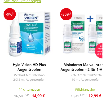
Alle Produkte anzeigen
3
3
-9%
-30%
Hylo-Vision HD Plus
Visiodoron Malva Intens
Augentropfen
Augentropfen - 2 für 1-Ak
PZN/Art.Nr.: 00660475
PZN/Art.Nr.: 19422034
2X15 ml, Augentropfen
10 ml, Augentropfen
Pflichtangaben
Pflichtangaben
1
1
UVP
UVP
14,99 €
12,99 €
16,50
18,49