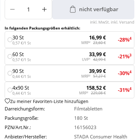
nicht verfügbar
Wellness
inkl. MwSt. inkl. Versand
In folgenden Packungsgrößen erhältlich:
16,99 €
30 St
4
-28%
MRP²
23,60 €
0,57 €/1 St
33,99 €
60 St
3
-21%
UVP¹
42,99 €
0,57 €/1 St
39,99 €
90 St
4
-30%
MRP²
57,27 €
0,44 €/1 St
158,52 €
4x90 St
4
-31%
MRP²
229,08 €
0,44 €/1 St
Zu meiner Favoriten-Liste hinzufügen
Darreichungsform:
Filmtabletten
Packungsgröße:
180 St
PZN/Art.Nr.:
16156023
Anbieter/Hersteller:
STADA Consumer Health