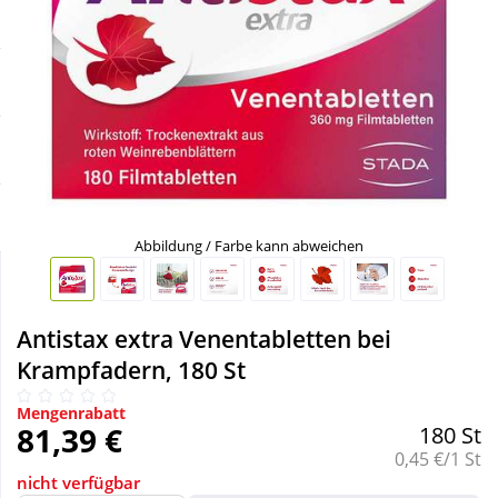
Sale
Körperpflege & Kosmetik
Schnäppchen
Liebe & Erotik
Sparsets
Mutter & Kind
Täglich gut versorgt
Nahrungsergänzung
Abbildung / Farbe kann abweichen
Natur & Homöopathie
Antistax extra Venentabletten bei
Sanitätshaus
Krampfadern, 180 St
Mengenrabatt
Sport & Fitness
81,39 €
180 St
Grundpreis:
0,45 €/1 St
nicht verfügbar
Tierbedarf