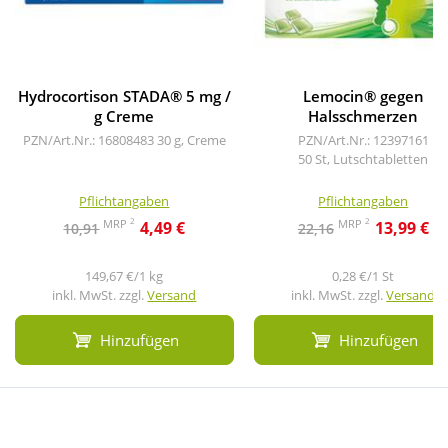
Hydrocortison STADA® 5 mg /
Lemocin® gegen
g Creme
Halsschmerzen
PZN/Art.Nr.: 16808483
30 g, Creme
PZN/Art.Nr.: 12397161
50 St, Lutschtabletten
Pflichtangaben
Pflichtangaben
2
2
MRP
MRP
4,49 €
13,99 €
10,91
22,16
149,67 €/1 kg
0,28 €/1 St
inkl. MwSt. zzgl.
Versand
inkl. MwSt. zzgl.
Versand
Hinzufügen
Hinzufügen