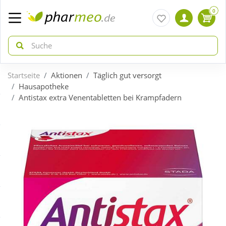
0
Startseite
Aktionen
Täglich gut versorgt
zurück
zurück
Hausapotheke
Antistax extra Venentabletten bei Krampfadern
ÜBERSICHT AKTIONEN
ÜBERSICHT KATEGORIEN
Aktuelle Coupons
Arzneimittel
Gratis dazu
Bio & Genuss
Neuheiten
Diabetes