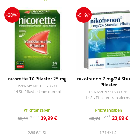
4
3
-20%
-51%
nicorette TX Pflaster 25 mg
nikofrenon 7 mg/24 Stun
Pflaster
PZN/Art.Nr.: 03273690
14 St, Pflaster transdermal
PZN/Art.Nr.: 15993219
14 St, Pflaster transdermal
Pflichtangaben
Pflichtangaben
2
1
MRP
UVP
39,99 €
23,99 €
50,17
48,74
2,86 €/1 St
1,71 €/1 St