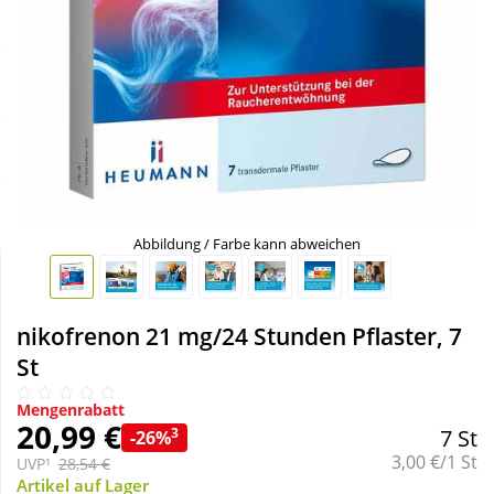
Sale
Körperpflege & Kosmetik
Schnäppchen
Liebe & Erotik
Sparsets
Mutter & Kind
Täglich gut versorgt
Nahrungsergänzung
Abbildung / Farbe kann abweichen
Natur & Homöopathie
nikofrenon 21 mg/24 Stunden Pflaster, 7
Sanitätshaus
St
Mengenrabatt
Sport & Fitness
20,99 €
3
7 St
-26%
Grundpreis:
3,00 €/1 St
UVP¹
28,54 €
Tierbedarf
Artikel auf Lager