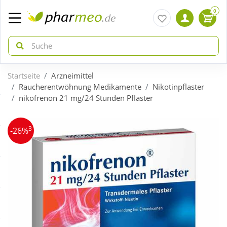
0
Startseite
Arzneimittel
zurück
zurück
Raucherentwöhnung Medikamente
Nikotinpflaster
nikofrenon 21 mg/24 Stunden Pflaster
ÜBERSICHT AKTIONEN
ÜBERSICHT KATEGORIEN
3
-26%
Aktuelle Coupons
Arzneimittel
Gratis dazu
Bio & Genuss
Neuheiten
Diabetes