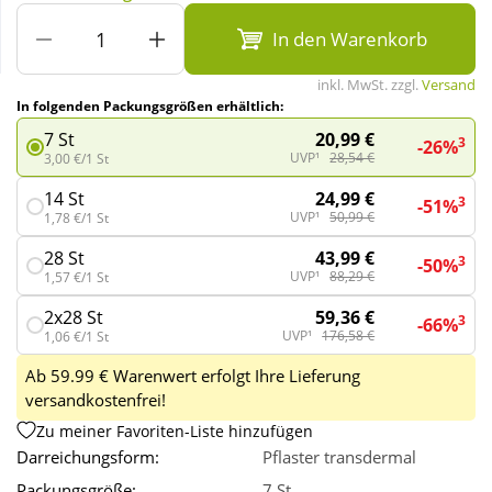
In den Warenkorb
Wellness
inkl. MwSt. zzgl.
Versand
In folgenden Packungsgrößen erhältlich:
20,99 €
7 St
3
-26%
UVP¹
28,54 €
3,00 €/1 St
24,99 €
14 St
3
-51%
UVP¹
50,99 €
1,78 €/1 St
43,99 €
28 St
3
-50%
UVP¹
88,29 €
1,57 €/1 St
59,36 €
2x28 St
3
-66%
UVP¹
176,58 €
1,06 €/1 St
Ab 59.99 € Warenwert erfolgt Ihre Lieferung
versandkostenfrei!
Zu meiner Favoriten-Liste hinzufügen
Darreichungsform:
Pflaster transdermal
Packungsgröße:
7 St