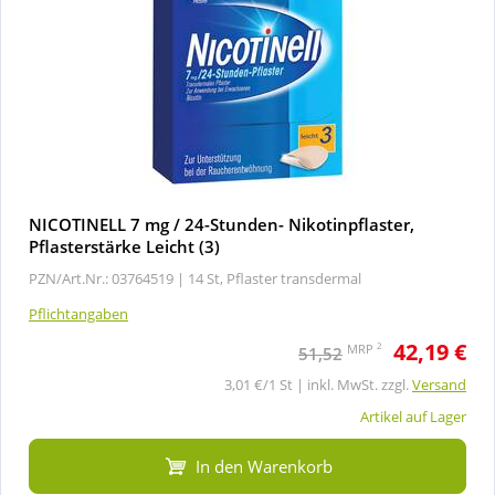
NICOTINELL 7 mg / 24-Stunden- Nikotinpflaster,
Pflasterstärke Leicht (3)
PZN/Art.Nr.: 03764519 |
14 St, Pflaster transdermal
Pflichtangaben
42,19 €
2
MRP
51,52
3,01 €/1 St | inkl. MwSt. zzgl.
Versand
Artikel auf Lager
In den Warenkorb