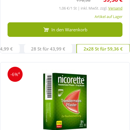
1,06 €/1 St | inkl. MwSt. zzgl.
Versand
Artikel auf Lager
In den Warenkorb
24,99 €
28 St für 43,99 €
2x28 St für 59,36 €
4
-6%