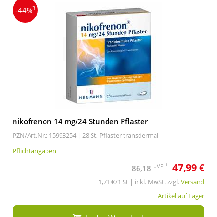
Sale
Körperpflege & Kosmetik
3
-44%
Schnäppchen
Liebe & Erotik
Sparsets
Mutter & Kind
Täglich gut versorgt
Nahrungsergänzung
nikofrenon 14 mg/24 Stunden Pflaster
Natur & Homöopathie
PZN/Art.Nr.: 15993254 |
28 St, Pflaster transdermal
Pflichtangaben
Sanitätshaus
47,99 €
1
UVP
86,18
1,71 €/1 St | inkl. MwSt. zzgl.
Versand
Sport & Fitness
Artikel auf Lager
Tierbedarf