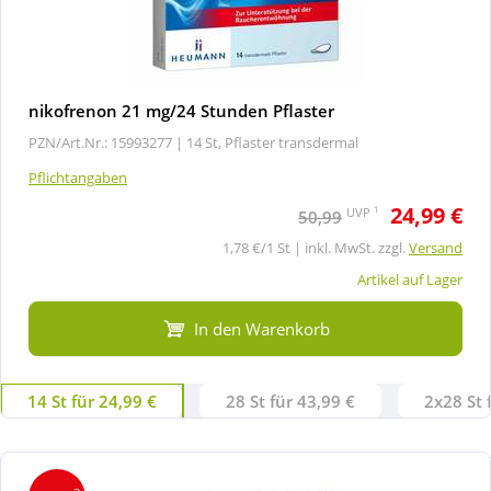
nikofrenon 21 mg/24 Stunden Pflaster
PZN/Art.Nr.: 15993277 |
14 St, Pflaster transdermal
Pflichtangaben
24,99 €
1
UVP
50,99
1,78 €/1 St | inkl. MwSt. zzgl.
Versand
Artikel auf Lager
In den Warenkorb
14 St für 24,99 €
28 St für 43,99 €
2x28 St 