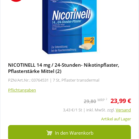
NICOTINELL 14 mg / 24-Stunden- Nikotinpflaster,
Pflasterstärke Mittel (2)
PZN/Art.Nr.: 03764531 |
7 St, Pflaster transdermal
Pflichtangaben
23,99 €
2
MRP
29,80
3,43 €/1 St | inkl. MwSt. zzgl.
Versand
Artikel auf Lager
In den Warenkorb