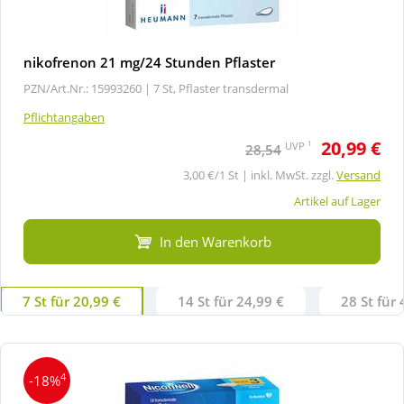
nikofrenon 21 mg/24 Stunden Pflaster
PZN/Art.Nr.: 15993260 |
7 St, Pflaster transdermal
Pflichtangaben
20,99 €
1
UVP
28,54
3,00 €/1 St | inkl. MwSt. zzgl.
Versand
Artikel auf Lager
In den Warenkorb
7 St für 20,99 €
14 St für 24,99 €
28 St für 
4
-18%