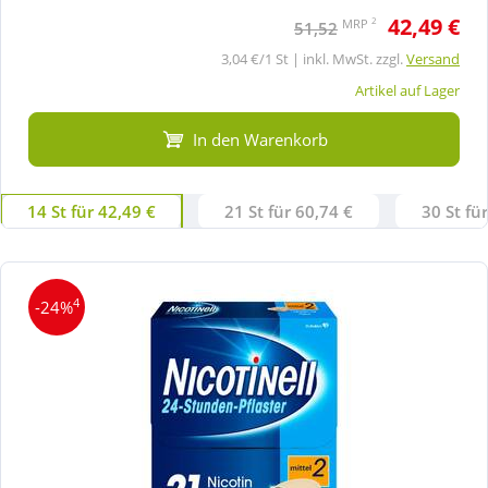
42,49 €
2
MRP
51,52
3,04 €/1 St | inkl. MwSt. zzgl.
Versand
Artikel auf Lager
In den Warenkorb
14 St für 42,49 €
21 St für 60,74 €
30 St fü
4
-24%