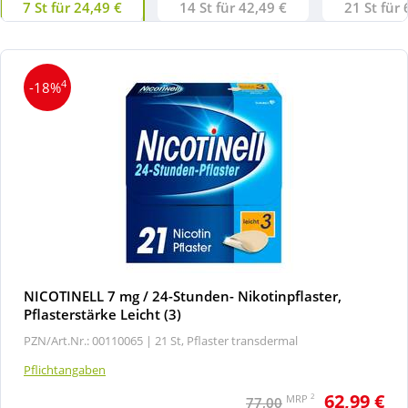
7 St für 24,49 €
14 St für 42,49 €
21 St für 
4
-18%
NICOTINELL 7 mg / 24-Stunden- Nikotinpflaster,
Pflasterstärke Leicht (3)
PZN/Art.Nr.: 00110065 |
21 St, Pflaster transdermal
Pflichtangaben
62,99 €
2
MRP
77,00