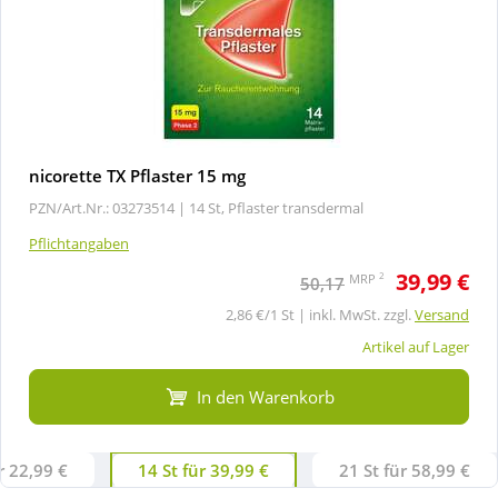
nicorette TX Pflaster 15 mg
PZN/Art.Nr.: 03273514 |
14 St, Pflaster transdermal
Pflichtangaben
39,99 €
2
MRP
50,17
2,86 €/1 St | inkl. MwSt. zzgl.
Versand
Artikel auf Lager
In den Warenkorb
r 22,99 €
14 St für 39,99 €
21 St für 58,99 €