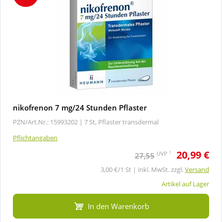
nikofrenon 7 mg/24 Stunden Pflaster
PZN/Art.Nr.: 15993202 |
7 St, Pflaster transdermal
Pflichtangaben
20,99 €
1
UVP
27,55
3,00 €/1 St | inkl. MwSt. zzgl.
Versand
Artikel auf Lager
In den Warenkorb