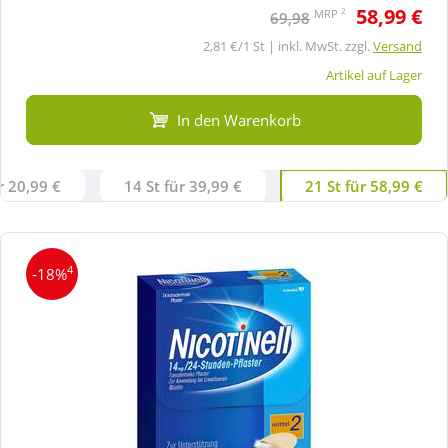
58,99 €
2
MRP
69,98
2,81 €/1 St | inkl. MwSt. zzgl.
Versand
Artikel auf Lager
In den Warenkorb
r 20,99 €
14 St für 39,99 €
21 St für 58,99 €
4
-18%