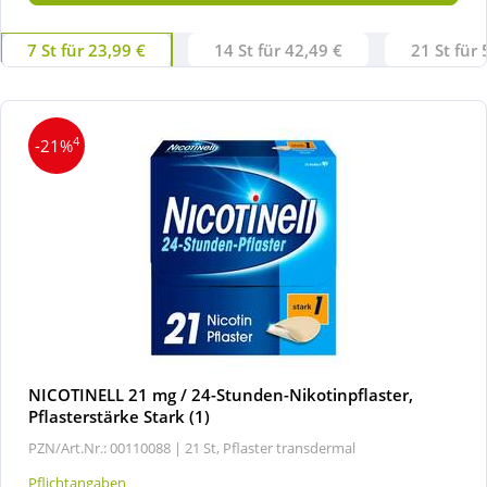
7 St für 23,99 €
14 St für 42,49 €
21 St für 
4
-21%
NICOTINELL 21 mg / 24-Stunden-Nikotinpflaster,
Pflasterstärke Stark (1)
PZN/Art.Nr.: 00110088 |
21 St, Pflaster transdermal
Pflichtangaben