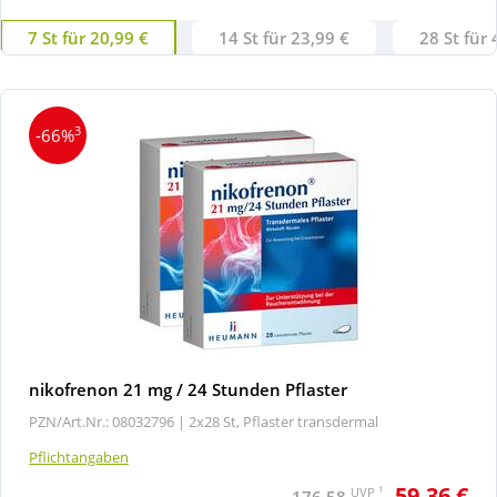
7 St für 20,99 €
14 St für 23,99 €
28 St für 
3
-66%
nikofrenon 21 mg / 24 Stunden Pflaster
PZN/Art.Nr.: 08032796 |
2x28 St, Pflaster transdermal
Pflichtangaben
59,36 €
1
UVP
176,58