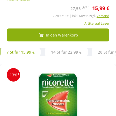
15,99 €
1
UVP
27,55
2,28 €/1 St | inkl. MwSt. zzgl.
Versand
Artikel auf Lager
In den Warenkorb
7 St für 15,99 €
14 St für 22,99 €
28 St für 
4
-13%