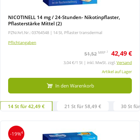
NICOTINELL 14 mg / 24-Stunden- Nikotinpflaster,
Pflasterstärke Mittel (2)
PZN/Art.Nr.: 03764548 |
14 St, Pflaster transdermal
Pflichtangaben
42,49 €
2
MRP
51,52
3,04 €/1 St | inkl. MwSt. zzgl.
Versand
Artikel auf Lager
In den Warenkorb
14 St für 42,49 €
21 St für 58,49 €
30 St fü
4
-19%