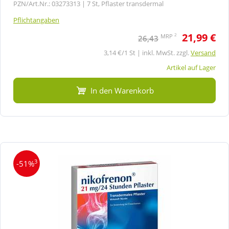
PZN/Art.Nr.: 03273313 |
7 St, Pflaster transdermal
Pflichtangaben
21,99 €
2
MRP
26,43
3,14 €/1 St | inkl. MwSt. zzgl.
Versand
Artikel auf Lager
In den Warenkorb
3
-51%