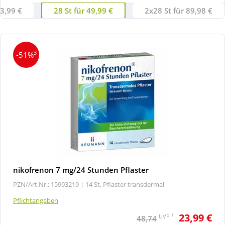
23,99 €
28 St für 49,99 €
2x28 St für 89,98 €
3
-51%
nikofrenon 7 mg/24 Stunden Pflaster
PZN/Art.Nr.: 15993219 |
14 St, Pflaster transdermal
Pflichtangaben
23,99 €
1
UVP
48,74