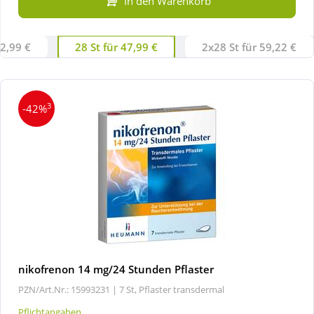
In den Warenkorb
Wellness
22,99 €
28 St für 47,99 €
2x28 St für 59,22 €
3
-42%
nikofrenon 14 mg/24 Stunden Pflaster
PZN/Art.Nr.: 15993231 |
7 St, Pflaster transdermal
Pflichtangaben