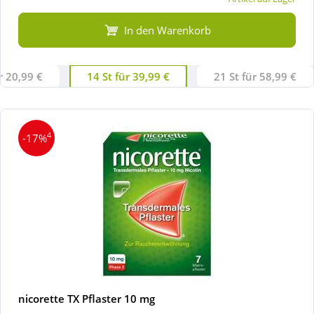
In den Warenkorb
r 20,99 €
14 St für 39,99 €
21 St für 58,99 €
4
-17%
nicorette TX Pflaster 10 mg