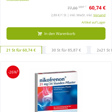
60,74 €
2
MRP
77,00
2,89 €/1 St | inkl. MwSt. inkl.
Versand
Artikel auf Lager
In den Warenkorb
21 St für 60,74 €
30 St für 85,87 €
2x21 St 
3
-26%