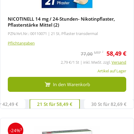
NICOTINELL 14 mg / 24-Stunden- Nikotinpflaster,
Pflasterstärke Mittel (2)
PZN/Art.Nr.: 00110071 |
21 St, Pflaster transdermal
Pflichtangaben
58,49 €
2
MRP
77,00
2,79 €/1 St | inkl. MwSt. zzgl.
Versand
Artikel auf Lager
In den Warenkorb
r 42,49 €
21 St für 58,49 €
30 St für 82,69 €
3
-24%