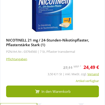
NICOTINELL 21 mg / 24-Stunden-Nikotinpflaster,
Pflasterstärke Stark (1)
PZN/Art.Nr.: 03764560 |
7 St, Pflaster transdermal
Pflichtangaben
24,49 €
2
MRP
27,11
3,50 €/1 St | inkl. MwSt. zzgl.
Versand
Artikel verfügbar
In den Warenkorb