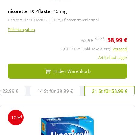
nicorette TX Pflaster 15 mg
PZN/Art.Nr.: 19922877 |
21 St, Pflaster transdermal
Pflichtangaben
58,99 €
2
MRP
62,98
2,81 €/1 St | inkl. MwSt. zzgl.
Versand
Artikel auf Lager
In den Warenkorb
r 22,99 €
14 St für 39,99 €
21 St für 58,99 €
4
-10%