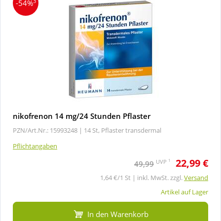
3
-54%
nikofrenon 14 mg/24 Stunden Pflaster
PZN/Art.Nr.: 15993248 |
14 St, Pflaster transdermal
Pflichtangaben
22,99 €
1
UVP
49,99
1,64 €/1 St | inkl. MwSt. zzgl.
Versand
Artikel auf Lager
In den Warenkorb