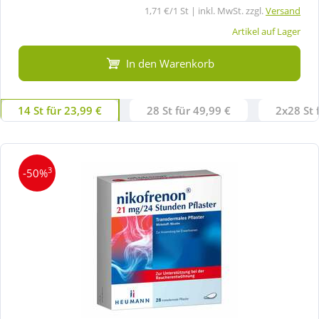
1,71 €/1 St | inkl. MwSt. zzgl.
Versand
Artikel auf Lager
In den Warenkorb
14 St für 23,99 €
28 St für 49,99 €
2x28 St 
3
-50%