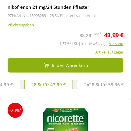
nikofrenon 21 mg/24 Stunden Pflaster
PZN/Art.Nr.: 15993283 |
28 St, Pflaster transdermal
Pflichtangaben
43,99 €
1
UVP
88,29
1,57 €/1 St | inkl. MwSt. zzgl.
Versand
Artikel auf Lager
In den Warenkorb
24,99 €
28 St für 43,99 €
2x28 St für 59,36 €
4
-20%