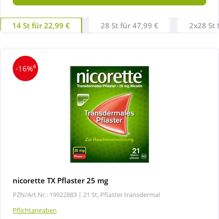
14 St für 22,99 €
28 St für 47,99 €
2x28 St 
4
-16%
nicorette TX Pflaster 25 mg
PZN/Art.Nr.: 19922883 |
21 St, Pflaster transdermal
Pflichtangaben