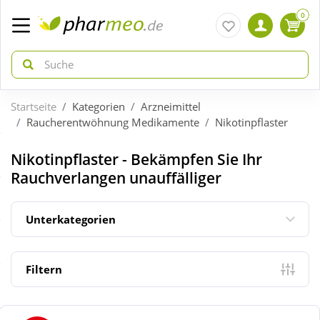
0
Startseite
Kategorien
Arzneimittel
zurück
zurück
Raucherentwöhnung Medikamente
Nikotinpflaster
ÜBERSICHT AKTIONEN
ÜBERSICHT KATEGORIEN
Nikotinpflaster - Bekämpfen Sie Ihr
Rauchverlangen unauffälliger
Aktuelle Coupons
Arzneimittel
Unterkategorien
Gratis dazu
Bio & Genuss
Filtern
Neuheiten
Diabetes