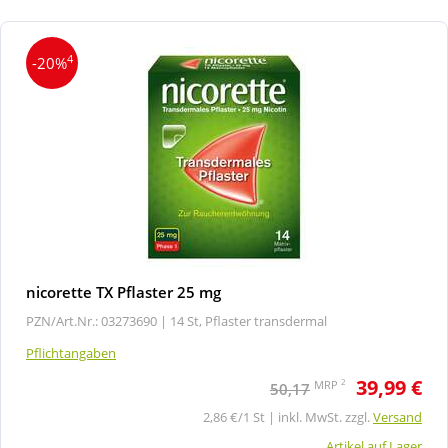
4
-20%
nicorette TX Pflaster 25 mg
PZN/Art.Nr.: 03273690 |
14 St, Pflaster transdermal
Pflichtangaben
39,99 €
2
MRP
50,17
2,86 €/1 St | inkl. MwSt. zzgl.
Versand
Artikel auf Lager