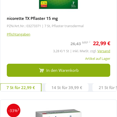
nicorette TX Pflaster 15 mg
PZN/Art.Nr.: 03273371 |
7 St, Pflaster transdermal
Pflichtangaben
22,99 €
2
MRP
26,43
3,28 €/1 St | inkl. MwSt. zzgl.
Versand
Artikel auf Lager
In den Warenkorb
7 St für 22,99 €
14 St für 39,99 €
21 St für 
3
-33%