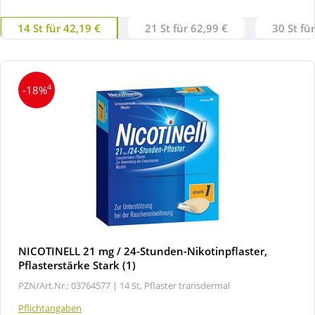
14 St für 42,19 €
21 St für 62,99 €
30 St fü
4
-18%
NICOTINELL 21 mg / 24-Stunden-Nikotinpflaster,
Pflasterstärke Stark (1)
PZN/Art.Nr.: 03764577 |
14 St, Pflaster transdermal
Pflichtangaben