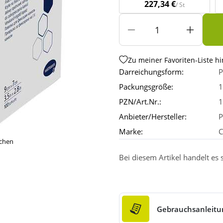
227,34 €
/ St
Zu meiner Favoriten-Liste h
Darreichungsform:
P
Packungsgröße:
1
PZN/Art.Nr.:
1
Anbieter/Hersteller:
Marke:
C
ichen
Bei diesem Artikel handelt es
Gebrauchsanleitu