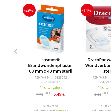
4
4
-29%
-14%
cosmos®
DracoPor w
Brandwundenpflaster
Wundverban
68 mm x 43 mm steril
ster
PZN/Art.Nr.: 16823092
PZN/Art.Nr.:
8 St, Pflaster
5 St, Ve
Pflichtangaben
Pflichta
2
2
MRP
MRP
5,49 €
7,75
8,66
0,69 €/1 St
1,50 €/
inkl. MwSt. zzgl.
Versand
inkl. MwSt. zz