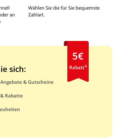
hnell
Wählen Sie die für Sie bequemste
oder an
Zahlart.
b
5€
6
ie sich:
Rabatt
e Angebote & Gutscheine
 & Rabatte
euheiten