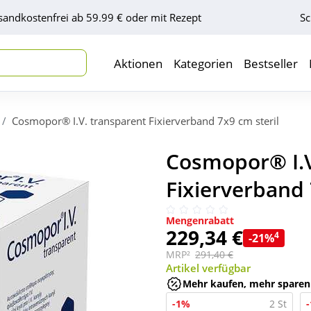
sandkostenfrei ab 59.99 € oder mit Rezept
Sc
Aktionen
Kategorien
Bestseller
Cosmopor® I.V. transparent Fixierverband 7x9 cm steril
Cosmopor® I.V
Fixierverband 
Mengenrabatt
229,34 €
4
-21%
MRP²
291,40 €
Artikel verfügbar
Mehr kaufen, mehr sparen
-1%
2 St