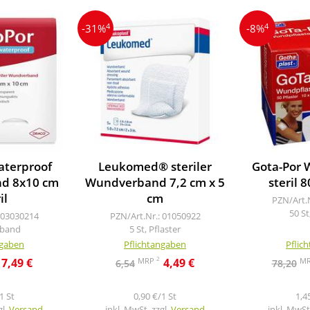
4
4
-31%
-8%
aterproof
Leukomed® steriler
Gota-Por 
d 8x10 cm
Wundverband 7,2 cm x 5
steril
il
cm
PZN/Art.
50 St
 03030214
PZN/Art.Nr.: 01050922
rband
5 St, Pflaster
ngaben
Pflichtangaben
Pflic
2
MRP
M
7,49 €
4,49 €
6,54
78,20
1 St
0,90 €/1 St
1,4
gl.
Versand
inkl. MwSt. zzgl.
Versand
inkl. MwSt.