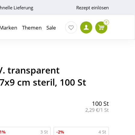
hnelle Lieferung
Rezept einlösen
0
Marken
Themen
Sale
. transparent
7x9 cm steril, 100 St
100 St
Grundpreis:
2,29 €/1 St
-1%
3 St
-2%
4 St