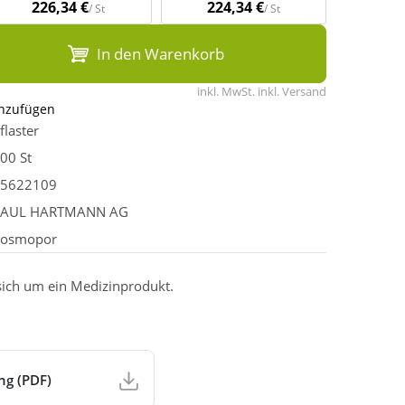
226,34 €
224,34 €
/ St
/ St
In den Warenkorb
inkl. MwSt. inkl. Versand
inzufügen
flaster
00 St
5622109
PAUL HARTMANN AG
osmopor
 sich um ein Medizinprodukt.
ng (PDF)