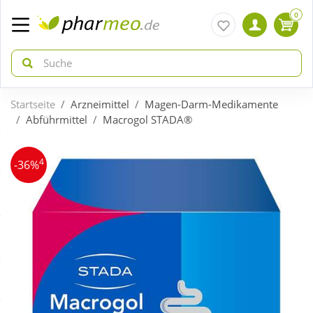
0
Startseite
Arzneimittel
Magen-Darm-Medikamente
zurück
zurück
Abführmittel
Macrogol STADA®
ÜBERSICHT AKTIONEN
ÜBERSICHT KATEGORIEN
4
-36%
Aktuelle Coupons
Arzneimittel
Gratis dazu
Bio & Genuss
Neuheiten
Diabetes