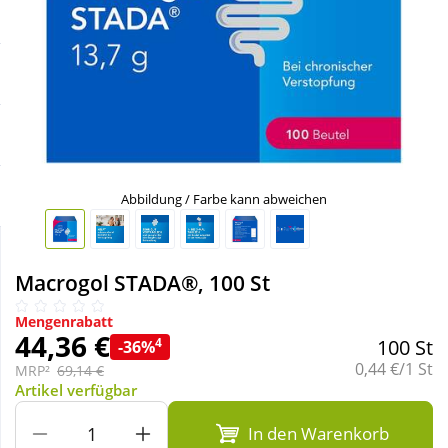
Sale
Körperpflege & Kosmetik
Schnäppchen
Liebe & Erotik
Sparsets
Mutter & Kind
Täglich gut versorgt
Nahrungsergänzung
Abbildung / Farbe kann abweichen
Natur & Homöopathie
Macrogol STADA®, 100 St
Sanitätshaus
Mengenrabatt
44,36 €
4
100 St
-36%
Grundpreis:
0,44 €/1 St
MRP²
69,14 €
Sport & Fitness
Artikel verfügbar
In den Warenkorb
Tierbedarf