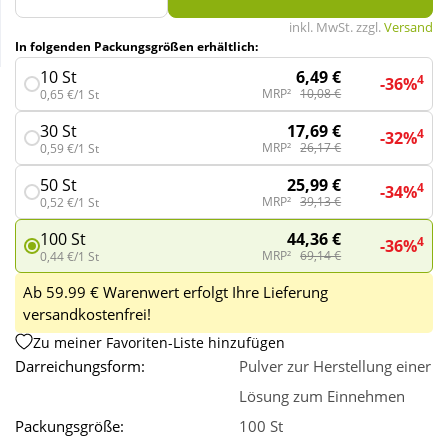
inkl. MwSt. zzgl.
Versand
In folgenden Packungsgrößen erhältlich:
Wellness
6,49 €
10 St
4
-36%
MRP²
10,08 €
0,65 €/1 St
17,69 €
30 St
4
-32%
MRP²
26,17 €
0,59 €/1 St
25,99 €
50 St
4
-34%
MRP²
39,13 €
0,52 €/1 St
44,36 €
100 St
4
-36%
MRP²
69,14 €
0,44 €/1 St
Ab 59.99 € Warenwert erfolgt Ihre Lieferung
versandkostenfrei!
Zu meiner Favoriten-Liste hinzufügen
Darreichungsform:
Pulver zur Herstellung einer
Lösung zum Einnehmen
Packungsgröße:
100 St