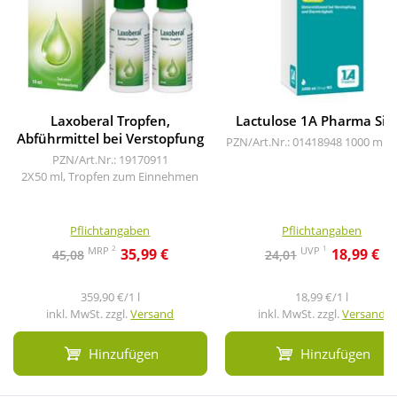
Laxoberal Tropfen,
Lactulose 1A Pharma Sir
Abführmittel bei Verstopfung
PZN/Art.Nr.: 01418948
1000 ml, 
PZN/Art.Nr.: 19170911
2X50 ml, Tropfen zum Einnehmen
Pflichtangaben
Pflichtangaben
2
1
MRP
UVP
35,99 €
18,99 €
45,08
24,01
359,90 €/1 l
18,99 €/1 l
inkl. MwSt. zzgl.
Versand
inkl. MwSt. zzgl.
Versand
Hinzufügen
Hinzufügen