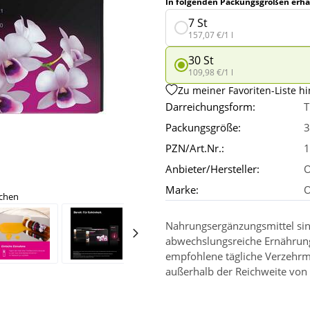
In folgenden Packungsgrößen erhäl
7 St
157,07 €/1 l
30 St
109,98 €/1 l
Zu meiner Favoriten-Liste h
Darreichungsform:
T
Packungsgröße:
3
PZN/Art.Nr.:
1
Anbieter/Hersteller:
O
Marke:
O
ichen
Nahrungsergänzungsmittel sin
abwechslungsreiche Ernährun
empfohlene tägliche Verzehrm
außerhalb der Reichweite von 