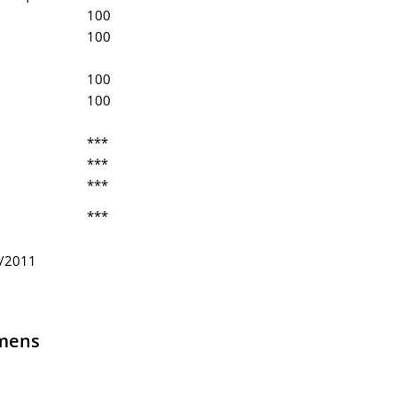
100
100
100
100
***
***
***
***
9/2011
hmens