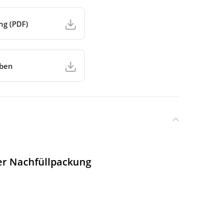
ng (PDF)
aben
er Nachfüllpackung