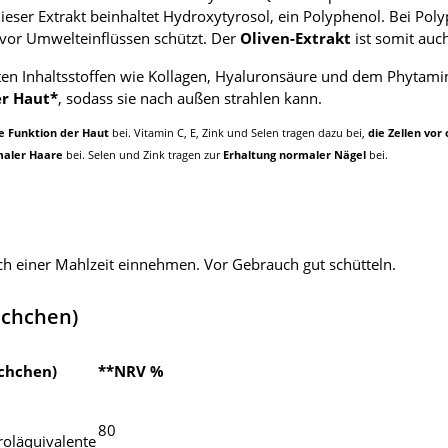
Dieser Extrakt beinhaltet Hydroxytyrosol, ein Polyphenol. Bei Pol
 vor Umwelteinflüssen schützt. Der
Oliven-Extrakt
ist somit auc
ten Inhaltsstoffen wie Kollagen, Hyaluronsäure und dem Phyta
er Haut*
, sodass sie nach außen strahlen kann.
e Funktion der Haut
bei. Vitamin C, E, Zink und Selen tragen dazu bei,
die Zellen vor
maler Haare
bei. Selen und Zink tragen zur
Erhaltung normaler Nägel
bei.
ach einer Mahlzeit einnehmen. Vor Gebrauch gut schütteln.
schchen)
schchen)
**NRV %
80
roläquivalente