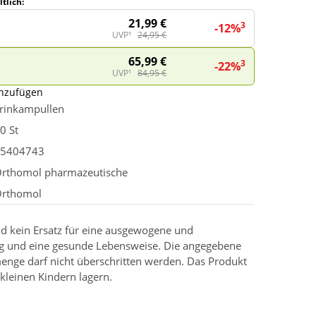
tlich:
21,99 €
3
-12%
UVP¹
24,95 €
65,99 €
3
-22%
UVP¹
84,95 €
inzufügen
rinkampullen
0 St
5404743
rthomol pharmazeutische
rthomol
d kein Ersatz für eine ausgewogene und
g und eine gesunde Lebensweise. Die angegebene
enge darf nicht überschritten werden. Das Produkt
kleinen Kindern lagern.