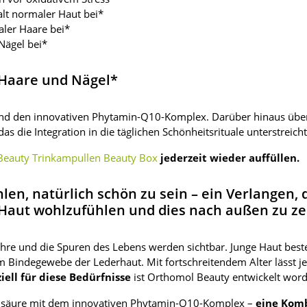
alt normaler Haut bei*
aler Haare bei*
Nägel bei*
 Haare und Nägel*
 und den innovativen Phytamin-Q10-Komplex. Darüber hinaus üb
 das die Integration in die täglichen Schönheitsrituale unterstreicht
eauty Trinkampullen Beauty Box
jederzeit wieder auffüllen.
hlen, natürlich schön zu sein – ein Verlangen, 
r Haut wohlzufühlen und dies nach außen zu ze
ahre und die Spuren des Lebens werden sichtbar. Junge Haut beste
 Bindegewebe der Lederhaut. Mit fortschreitendem Alter lässt j
iell für diese Bedürfnisse
ist Orthomol Beauty entwickelt word
nsäure mit dem innovativen Phytamin-Q10-Komplex –
eine Komb