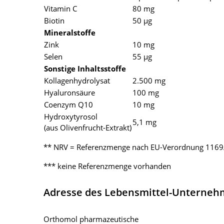
Vitamin C
80 mg
Biotin
50 µg
Mineralstoffe
Zink
10 mg
Selen
55 µg
Sonstige Inhaltsstoffe
Kollagenhydrolysat
2.500 mg
Hyaluronsäure
100 mg
Coenzym Q10
10 mg
Hydroxytyrosol
5,1 mg
(aus Olivenfrucht-Extrakt)
** NRV = Referenzmenge nach EU-Verordnung 116
*** keine Referenzmenge vorhanden
Adresse des Lebensmittel-Unterne
Orthomol pharmazeutische