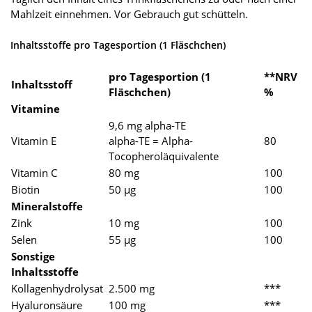
Mahlzeit einnehmen. Vor Gebrauch gut schütteln.
Inhaltsstoffe pro Tagesportion (1 Fläschchen)
pro Tagesportion (1
**NRV
Inhaltsstoff
Fläschchen)
%
Vitamine
9,6 mg alpha-TE
Vitamin E
alpha-TE = Alpha-
80
Tocopheroläquivalente
Vitamin C
80 mg
100
Biotin
50 µg
100
Mineralstoffe
Zink
10 mg
100
Selen
55 µg
100
Sonstige
Inhaltsstoffe
Kollagenhydrolysat
2.500 mg
***
Hyaluronsäure
100 mg
***