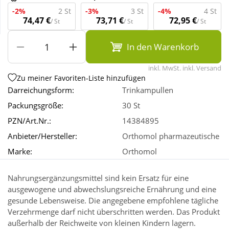
-2%
2 St
-3%
3 St
-4%
4 St
74,47 €
73,71 €
72,95 €
/ St
/ St
/ St
Wellness
In den Warenkorb
inkl. MwSt. inkl. Versand
Zu meiner Favoriten-Liste hinzufügen
Darreichungsform:
Trinkampullen
Packungsgröße:
30 St
PZN/Art.Nr.:
14384895
Anbieter/Hersteller:
Orthomol pharmazeutische
Marke:
Orthomol
Nahrungsergänzungsmittel sind kein Ersatz für eine
ausgewogene und abwechslungsreiche Ernährung und eine
gesunde Lebensweise. Die angegebene empfohlene tägliche
Verzehrmenge darf nicht überschritten werden. Das Produkt
außerhalb der Reichweite von kleinen Kindern lagern.