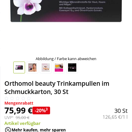
Sale
Körperpflege & Kosmetik
Schnäppchen
Liebe & Erotik
Sparsets
Mutter & Kind
Täglich gut versorgt
Nahrungsergänzung
Abbildung / Farbe kann abweichen
Natur & Homöopathie
Orthomol beauty Trinkampullen im
Schmuckkarton, 30 St
Sanitätshaus
Mengenrabatt
75,99 €
3
30 St
-20%
Sport & Fitness
Grundpreis:
126,65 €/1 l
UVP¹
95,00 €
Artikel verfügbar
Tierbedarf
Mehr kaufen, mehr sparen