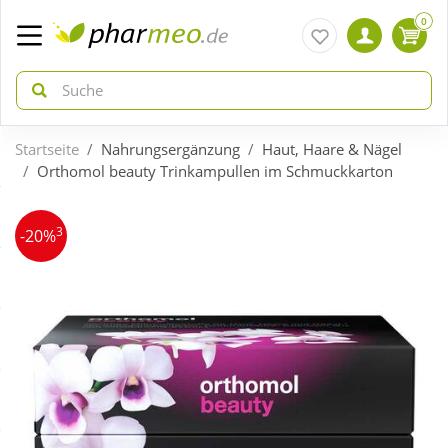
0
Startseite
Nahrungsergänzung
Haut, Haare & Nägel
zurück
zurück
Orthomol beauty Trinkampullen im Schmuckkarton
ÜBERSICHT AKTIONEN
ÜBERSICHT KATEGORIEN
3
-20%
Aktuelle Coupons
Arzneimittel
Gratis dazu
Bio & Genuss
Neuheiten
Diabetes