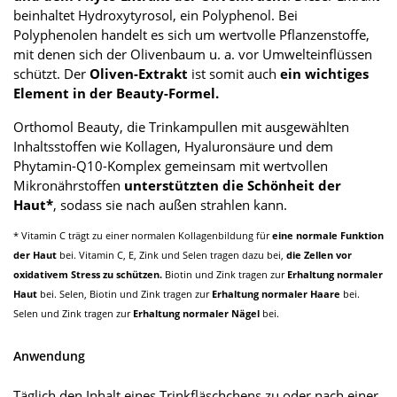
beinhaltet Hydroxytyrosol, ein Polyphenol. Bei
Polyphenolen handelt es sich um wertvolle Pflanzenstoffe,
mit denen sich der Olivenbaum u. a. vor Umwelteinflüssen
schützt. Der
Oliven-Extrakt
ist somit auch
ein wichtiges
Element in der Beauty-Formel.
Orthomol Beauty, die Trinkampullen mit ausgewählten
Inhaltsstoffen wie Kollagen, Hyaluronsäure und dem
Phytamin-Q10-Komplex gemeinsam mit wertvollen
Mikronährstoffen
unterstützten die Schönheit der
Haut*
, sodass sie nach außen strahlen kann.
* Vitamin C trägt zu einer normalen Kollagenbildung für
eine normale Funktion
der Haut
bei. Vitamin C, E, Zink und Selen tragen dazu bei,
die Zellen vor
oxidativem Stress zu schützen.
Biotin und Zink tragen zur
Erhaltung normaler
Haut
bei. Selen, Biotin und Zink tragen zur
Erhaltung normaler Haare
bei.
Selen und Zink tragen zur
Erhaltung normaler Nägel
bei.
Anwendung
Täglich den Inhalt eines Trinkfläschchens zu oder nach einer