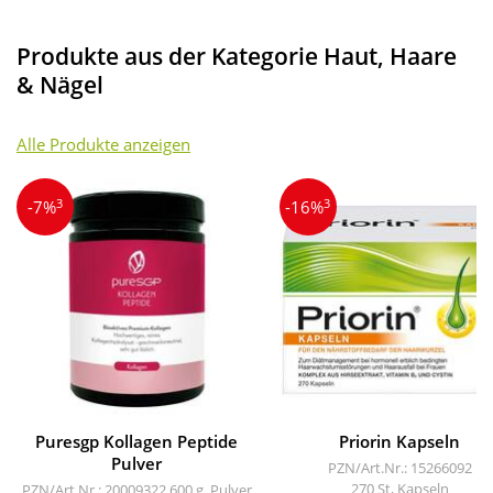
Produkte aus der Kategorie Haut, Haare
& Nägel
Alle Produkte anzeigen
3
3
-7%
-16%
Puresgp Kollagen Peptide
Priorin Kapseln
Pulver
PZN/Art.Nr.: 15266092
270 St, Kapseln
PZN/Art.Nr.: 20009322
600 g, Pulver