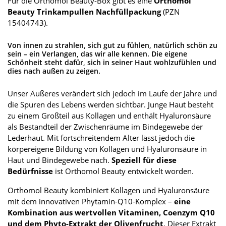
Für die Orthomol Beauty-Box gibt es eine
Orthomol
Beauty Trinkampullen Nachfüllpackung
(PZN
15404743).
Von innen zu strahlen, sich gut zu fühlen, natürlich schön zu
sein – ein Verlangen, das wir alle kennen. Die eigene
Schönheit steht dafür, sich in seiner Haut wohlzufühlen und
dies nach außen zu zeigen.
Unser Äußeres verändert sich jedoch im Laufe der Jahre und
die Spuren des Lebens werden sichtbar. Junge Haut besteht
zu einem Großteil aus Kollagen und enthält Hyaluronsäure
als Bestandteil der Zwischenräume im Bindegewebe der
Lederhaut. Mit fortschreitendem Alter lässt jedoch die
körpereigene Bildung von Kollagen und Hyaluronsäure in
Haut und Bindegewebe nach.
Speziell für diese
Bedürfnisse
ist Orthomol Beauty entwickelt worden.
Orthomol Beauty kombiniert Kollagen und Hyaluronsäure
mit dem innovativen Phytamin-Q10-Komplex –
eine
Kombination aus wertvollen Vitaminen, Coenzym Q10
und dem Phyto-Extrakt der Olivenfrucht
. Dieser Extrakt