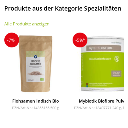
Produkte aus der Kategorie Spezialitäten
Alle Produkte anzeigen
3
4
-7%
-5%
Flohsamen Indisch Bio
Mybiotik Biofibre Pulve
PZN/Art.Nr.: 14355155
500 g
PZN/Art.Nr.: 18407771
240 g, Pu