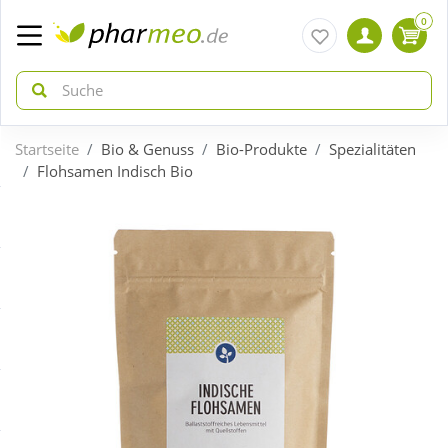
0
Startseite
Bio & Genuss
Bio-Produkte
Spezialitäten
zurück
zurück
Flohsamen Indisch Bio
ÜBERSICHT AKTIONEN
ÜBERSICHT KATEGORIEN
Aktuelle Coupons
Arzneimittel
Gratis dazu
Bio & Genuss
Neuheiten
Diabetes