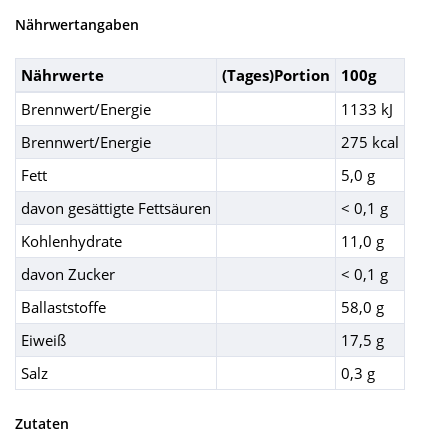
Nährwertangaben
Nährwerte
(Tages)Portion
100g
Brennwert/Energie
1133 kJ
Brennwert/Energie
275 kcal
Fett
5,0 g
davon gesättigte Fettsäuren
< 0,1 g
Kohlenhydrate
11,0 g
davon Zucker
< 0,1 g
Ballaststoffe
58,0 g
Eiweiß
17,5 g
Salz
0,3 g
Zutaten