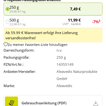
In folgenden Packungsgrößen erhältlich:
250 g
7,49 €
29,96 €/1 kg
Wellness
11,99 €
500 g
3
-7%
UVP¹
12,95 €
23,98 €/1 kg
Ab 59.99 € Warenwert erfolgt Ihre Lieferung
versandkostenfrei!
Zu meiner Favoriten-Liste hinzufügen
Darreichungsform:
n.v.
Packungsgröße:
250 g
PZN/Art.Nr.:
14355149
Anbieter/Hersteller:
Aleavedis Naturprodukte
GmbH
Marke:
Aleavedis
Gebrauchsanleitung (PDF)