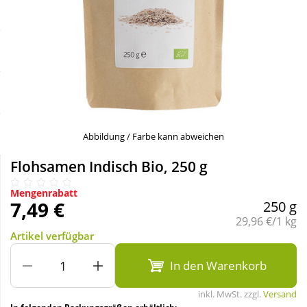
Sale
Körperpflege & Kosmetik
Schnäppchen
Liebe & Erotik
Sparsets
Mutter & Kind
Täglich gut versorgt
Nahrungsergänzung
Abbildung / Farbe kann abweichen
Flohsamen Indisch Bio, 250 g
Natur & Homöopathie
Mengenrabatt
7,49 €
250 g
Sanitätshaus
Grundpreis:
29,96 €/1 kg
Artikel verfügbar
Sport & Fitness
In den Warenkorb
inkl. MwSt. zzgl.
Versand
Tierbedarf