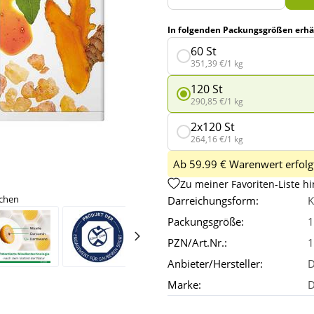
In folgenden Packungsgrößen erhäl
60 St
351,39 €/1 kg
120 St
290,85 €/1 kg
2x120 St
264,16 €/1 kg
Ab 59.99 € Warenwert erfolgt
Zu meiner Favoriten-Liste h
ichen
Darreichungsform:
K
Packungsgröße:
1
PZN/Art.Nr.:
1
Anbieter/Hersteller:
D
Marke:
D