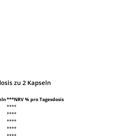
dosis zu 2 Kapseln
eln
***NRV % pro Tagesdosis
****
****
****
****
****