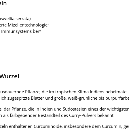
eln
wellia serrata)
2
erte Mizellentechnologie
es Immunsystems bei*
-Wurzel
sdauernde Pflanze, die im tropischen Klima Indiens beheimatet i
ch zugespitzte Blätter und große, weiß-grünliche bis purpurfarb
l der Pflanze, die in Indien und Südostasien eines der wichtigst
m als farbgebender Bestandteil des Curry-Pulvers bekannt.
zeln enthaltenen Curcuminoide, insbesondere dem Curcumin, ges