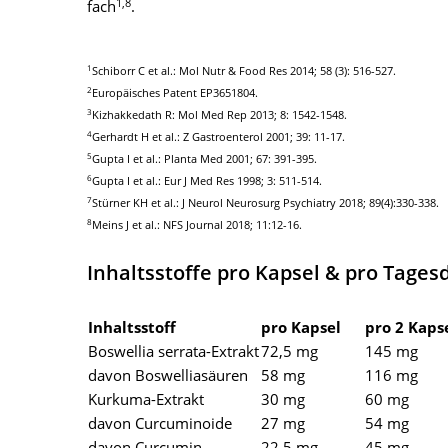
1,8
fach
.
1
Schiborr C et al.: Mol Nutr & Food Res 2014; 58 (3): 516-527.
2
Europäisches Patent EP3651804.
3
Kizhakkedath R: Mol Med Rep 2013; 8: 1542-1548.
4
Gerhardt H et al.: Z Gastroenterol 2001; 39: 11-17.
5
Gupta I et al.: Planta Med 2001; 67: 391-395.
6
Gupta I et al.: Eur J Med Res 1998; 3: 511-514.
7
Stürner KH et al.: J Neurol Neurosurg Psychiatry 2018; 89(4):330-338.
8
Meins J et al.: NFS Journal 2018; 11:12-16.
Inhaltsstoffe pro Kapsel & pro Tages
Inhaltsstoff
pro Kapsel
pro 2 Kaps
Boswellia serrata-Extrakt
72,5 mg
145 mg
davon Boswelliasäuren
58 mg
116 mg
Kurkuma-Extrakt
30 mg
60 mg
davon Curcuminoide
27 mg
54 mg
davon Curcumin
22,5 mg
45 mg