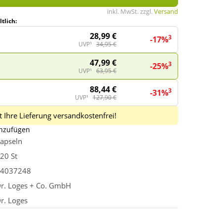
inkl. MwSt. zzgl.
Versand
tlich:
28,99 €
3
-17%
UVP¹
34,95 €
47,99 €
3
-25%
UVP¹
63,95 €
88,44 €
3
-31%
UVP¹
127,90 €
 Ihre Lieferung versandkostenfrei!
inzufügen
apseln
20 St
4037248
r. Loges + Co. GmbH
r. Loges