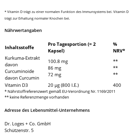
* Vitamin D trägt zu einer normalen Funktion des Immunsystems bei. Vitamin D
trägt zur Erhaltung normaler Knochen bei.
Nährwertangaben
Pro Tagesportion (= 2
%
Inhaltsstoffe
Kapsel)
NRV*
Kurkuma-Extrakt
100.8 mg
**
davon
86 mg
**
Curcuminoide
72 mg
**
davon Curcumin
Vitamin D3
20 µg (800 I.E.)
400
* Nährstoffreferenzwert gemäß EU-Verordnung Nr. 1169/2011
** keine Referenzmenge vorhanden
Adresse des Lebensmittel-Unternehmens
Dr. Loges + Co. GmbH
Schützenstr. 5