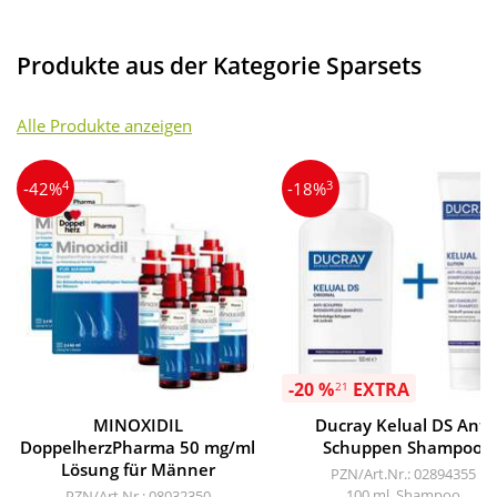
Produkte aus der Kategorie Sparsets
Alle Produkte anzeigen
4
3
-42%
-18%
-20 %
EXTRA
21
MINOXIDIL
Ducray Kelual DS Anti
DoppelherzPharma 50 mg/ml
Schuppen Shampoo
Lösung für Männer
PZN/Art.Nr.: 02894355
100 ml, Shampoo
PZN/Art.Nr.: 08032350