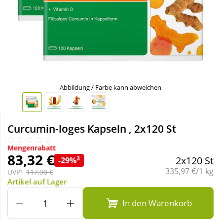
Sale
Körperpflege & Kosmetik
Schnäppchen
Liebe & Erotik
Sparsets
Mutter & Kind
Abbildung / Farbe kann abweichen
Täglich gut versorgt
Nahrungsergänzung
Curcumin-loges Kapseln , 2x120 St
Natur & Homöopathie
Mengenrabatt
83,32 €
Sanitätshaus
3
2x120 St
-29%
Grundpreis:
335,97 €/1 kg
UVP¹
117,90 €
Artikel auf Lager
Sport & Fitness
In den Warenkorb
Tierbedarf