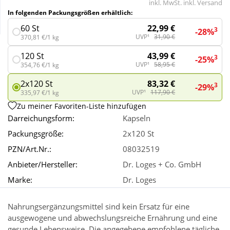
inkl. MwSt. inkl. Versand
In folgenden Packungsgrößen erhältlich:
Wellness
22,99 €
60 St
3
-28%
UVP¹
31,90 €
370,81 €/1 kg
43,99 €
120 St
3
-25%
UVP¹
58,95 €
354,76 €/1 kg
83,32 €
2x120 St
3
-29%
UVP¹
117,90 €
335,97 €/1 kg
Zu meiner Favoriten-Liste hinzufügen
Darreichungsform:
Kapseln
Packungsgröße:
2x120 St
PZN/Art.Nr.:
08032519
Anbieter/Hersteller:
Dr. Loges + Co. GmbH
Marke:
Dr. Loges
Nahrungsergänzungsmittel sind kein Ersatz für eine
ausgewogene und abwechslungsreiche Ernährung und eine
gesunde Lebensweise. Die angegebene empfohlene tägliche