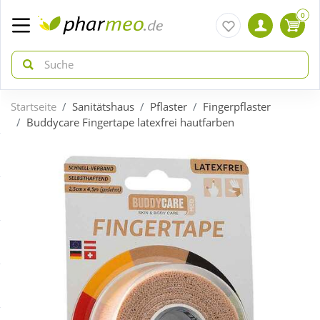
0
Startseite
Sanitätshaus
Pflaster
Fingerpflaster
zurück
zurück
Buddycare Fingertape latexfrei hautfarben
ÜBERSICHT AKTIONEN
ÜBERSICHT KATEGORIEN
Aktuelle Coupons
Arzneimittel
Gratis dazu
Bio & Genuss
Neuheiten
Diabetes