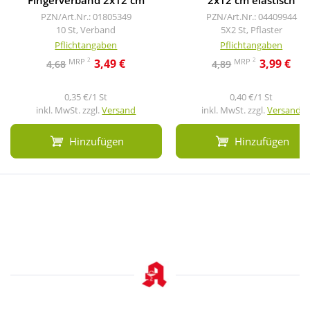
Fingerverband 2x12 cm
2x12 cm elastisch
PZN/Art.Nr.: 01805349
PZN/Art.Nr.: 04409944
10 St, Verband
5X2 St, Pflaster
Pflichtangaben
Pflichtangaben
2
2
MRP
MRP
3,49 €
3,99 €
4,68
4,89
0,35 €/1 St
0,40 €/1 St
inkl. MwSt. zzgl.
Versand
inkl. MwSt. zzgl.
Versand
Hinzufügen
Hinzufügen