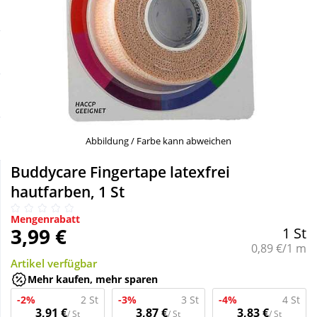
Sale
Körperpflege & Kosmetik
Schnäppchen
Liebe & Erotik
Sparsets
Mutter & Kind
Täglich gut versorgt
Nahrungsergänzung
Abbildung / Farbe kann abweichen
Buddycare Fingertape latexfrei
Natur & Homöopathie
hautfarben, 1 St
Mengenrabatt
Sanitätshaus
3,99 €
1 St
Grundpreis:
0,89 €/1 m
Artikel verfügbar
Sport & Fitness
Mehr kaufen, mehr sparen
-2%
2 St
-3%
3 St
-4%
4 St
Tierbedarf
3,91 €
3,87 €
3,83 €
/ St
/ St
/ St