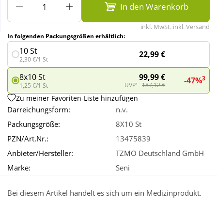
In den Warenkorb
Wellness
inkl. MwSt. inkl. Versand
In folgenden Packungsgrößen erhältlich:
10 St
22,99 €
2,30 €/1 St
99,99 €
8x10 St
3
-47%
UVP¹
187,12 €
1,25 €/1 St
Zu meiner Favoriten-Liste hinzufügen
Darreichungsform:
n.v.
Packungsgröße:
8X10 St
PZN/Art.Nr.:
13475839
Anbieter/Hersteller:
TZMO Deutschland GmbH
Marke:
Seni
Bei diesem Artikel handelt es sich um ein Medizinprodukt.