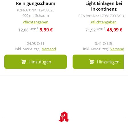
Reinigungsschaum
Light Einlagen bei
Inkontinenz
PZN/Art.Nr.: 12458023
400 ml, Schaum
PZN/Art.Nr.: 17981700
8X14 S
Pflichtangaben
Pflichtangaben
1
1
UVP
UVP
9,99 €
45,99 €
12,08
71,92
24,98 €/1 l
0,41 €/1 St
inkl. MwSt. zzgl.
Versand
inkl. MwSt. zzgl.
Versand
Hinzufügen
Hinzufügen