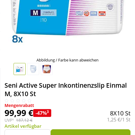
Sale
Körperpflege & Kosmetik
Schnäppchen
Liebe & Erotik
Sparsets
Mutter & Kind
Täglich gut versorgt
Nahrungsergänzung
Abbildung / Farbe kann abweichen
Natur & Homöopathie
Seni Active Super Inkontinenzslip Einmal
M, 8X10 St
Sanitätshaus
Mengenrabatt
99,99 €
3
8X10 St
-47%
Sport & Fitness
Grundpreis:
1,25 €/1 St
UVP¹
187,12 €
Artikel verfügbar
Tierbedarf