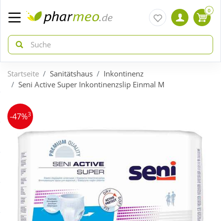
0
Startseite
Sanitätshaus
Inkontinenz
zurück
zurück
Seni Active Super Inkontinenzslip Einmal M
ÜBERSICHT AKTIONEN
ÜBERSICHT KATEGORIEN
3
-47%
Aktuelle Coupons
Arzneimittel
Gratis dazu
Bio & Genuss
Neuheiten
Diabetes