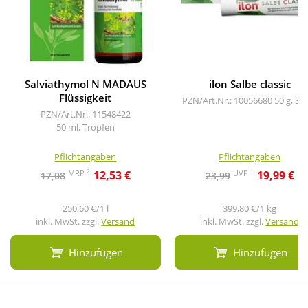
Salviathymol N MADAUS
ilon Salbe classic
Flüssigkeit
PZN/Art.Nr.: 10056680
50 g, Sa
PZN/Art.Nr.: 11548422
50 ml, Tropfen
Pflichtangaben
Pflichtangaben
2
1
MRP
UVP
12,53 €
19,99 €
17,08
23,99
250,60 €/1 l
399,80 €/1 kg
inkl. MwSt. zzgl.
Versand
inkl. MwSt. zzgl.
Versand
Hinzufügen
Hinzufügen