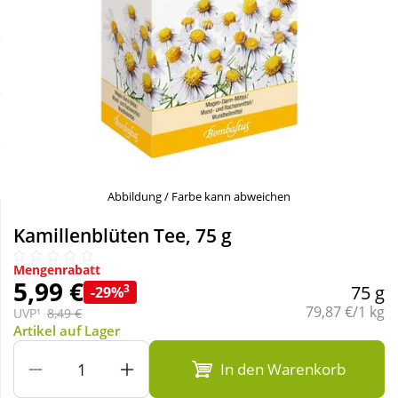
Sale
Körperpflege & Kosmetik
Schnäppchen
Liebe & Erotik
Sparsets
Mutter & Kind
Täglich gut versorgt
Nahrungsergänzung
Abbildung / Farbe kann abweichen
Natur & Homöopathie
Kamillenblüten Tee, 75 g
Mengenrabatt
Sanitätshaus
5,99 €
3
75 g
-29%
Grundpreis:
79,87 €/1 kg
UVP¹
8,49 €
Artikel auf Lager
Sport & Fitness
In den Warenkorb
Tierbedarf