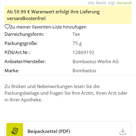
inkl. MwSt. zzgl.
Versand
Ab 59.99 € Warenwert erfolgt Ihre Lieferung
Wellness
versandkostenfrei!
Zu meiner Favoriten-Liste hinzufügen
Darreichungsform:
Tee
Packungsgröße:
75 g
PZN/Art.Nr.:
12869192
Anbieter/Hersteller:
Bombastus-Werke AG
Marke:
Bombastus
Zu Risiken und Nebenwirkungen lesen Sie die
Packungsbeilage und fragen Sie Ihre Ärztin, Ihren Arzt oder
in Ihrer Apotheke.
Beipackzettel (PDF)