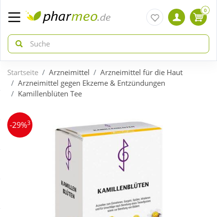
0
Startseite
Arzneimittel
Arzneimittel für die Haut
zurück
zurück
Arzneimittel gegen Ekzeme & Entzündungen
Kamillenblüten Tee
ÜBERSICHT AKTIONEN
ÜBERSICHT KATEGORIEN
3
-29%
Aktuelle Coupons
Arzneimittel
Gratis dazu
Bio & Genuss
Neuheiten
Diabetes