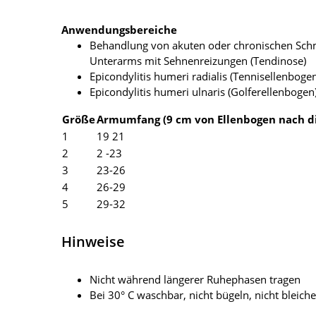
Anwendungsbereiche
Behandlung von akuten oder chronischen Schme
Unterarms mit Sehnenreizungen (Tendinose)
Epicondylitis humeri radialis (Tennisellenboge
Epicondylitis humeri ulnaris (Golferellenbogen
Größe
Armumfang (9 cm von Ellenbogen nach di
1
19 21
2
2 -23
3
23-26
4
26-29
5
29-32
Hinweise
Nicht während längerer Ruhephasen tragen
Bei 30° C waschbar, nicht bügeln, nicht bleich