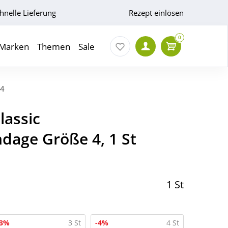
hnelle Lieferung
Rezept einlösen
0
Marken
Themen
Sale
 4
lassic
dage Größe 4, 1 St
1 St
-3%
3 St
-4%
4 St