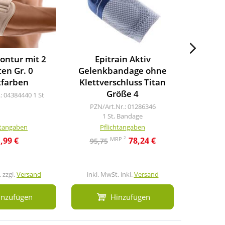
contur mit 2
Epitrain Aktiv
Bort E
ten Gr. 0
Gelenkbandage ohne
Pelot
tfarben
Klettverschluss Titan
PZN/A
Größe 4
1
.: 04384440
1 St
PZN/Art.Nr.: 01286346
1 St, Bandage
htangaben
Pflichtangaben
Pf
2
MRP
,99 €
78,24 €
95,75
 zzgl.
Versand
inkl. MwSt. inkl.
Versand
inkl. M
inzufügen
Hinzufügen