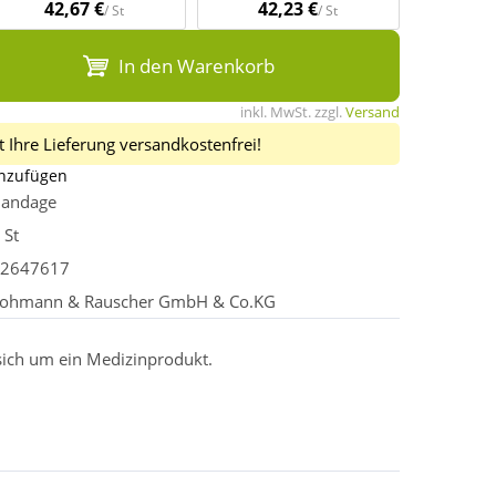
42,67 €
42,23 €
/ St
/ St
In den Warenkorb
inkl. MwSt. zzgl.
Versand
 Ihre Lieferung versandkostenfrei!
inzufügen
andage
 St
2647617
ohmann & Rauscher GmbH & Co.KG
 sich um ein Medizinprodukt.