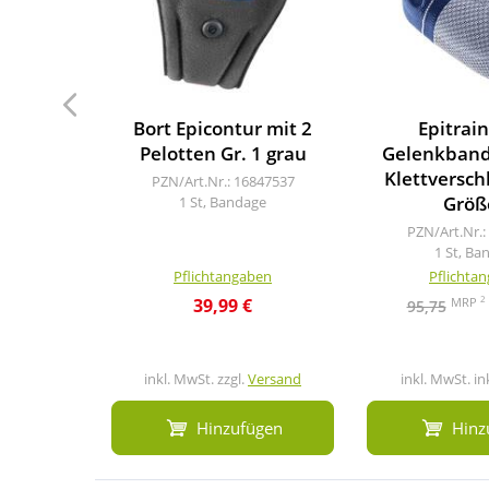
Bort Epicontur mit 2
Epitrain
Pelotten Gr. 1 grau
Gelenkband
Klettversch
PZN/Art.Nr.: 16847537
Größ
1 St, Bandage
PZN/Art.Nr.:
1 St, Ba
Pflichtangaben
Pflichta
2
MRP
39,99 €
95,75
inkl. MwSt. zzgl.
Versand
inkl. MwSt. in
Hinzufügen
Hinz