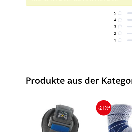
5
4
3
2
1
Produkte aus der Katego
4
-21%