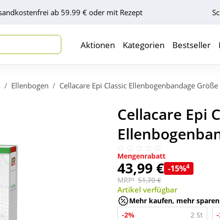
sandkostenfrei ab 59.99 € oder mit Rezept
Sc
Aktionen
Kategorien
Bestseller
n
Ellenbogen
Cellacare Epi Classic Ellenbogenbandage Größe
Cellacare Epi C
Ellenbogenban
Mengenrabatt
43,99 €
4
-15%
MRP²
51,70 €
Artikel verfügbar
Mehr kaufen, mehr sparen
-2%
2 St