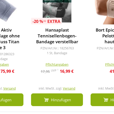
-20 %
EXTRA
32
 Aktiv
Hansaplast
Bort Epi
age ohne
Tennisellenbogen-
Pelot
luss Titan
Bandage verstellbar
hau
e 3
PZN/Art.Nr.: 18256763
PZN/Art.Nr
1 St, Bandage
 01286323
ndage
ngaben
Pflichtangaben
Pflic
1
UVP
75,99 €
16,99 €
41
17,95
kl.
Versand
inkl. MwSt. zzgl.
Versand
inkl. MwSt.
ufügen
Hinzufügen
H