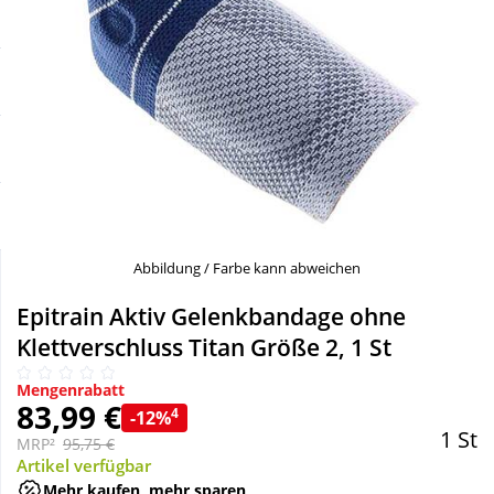
Sale
Körperpflege & Kosmetik
Schnäppchen
Liebe & Erotik
Sparsets
Mutter & Kind
Täglich gut versorgt
Nahrungsergänzung
Abbildung / Farbe kann abweichen
Natur & Homöopathie
Epitrain Aktiv Gelenkbandage ohne
Klettverschluss Titan Größe 2, 1 St
Sanitätshaus
Mengenrabatt
83,99 €
4
-12%
Sport & Fitness
1 St
MRP²
95,75 €
Artikel verfügbar
Tierbedarf
Mehr kaufen, mehr sparen