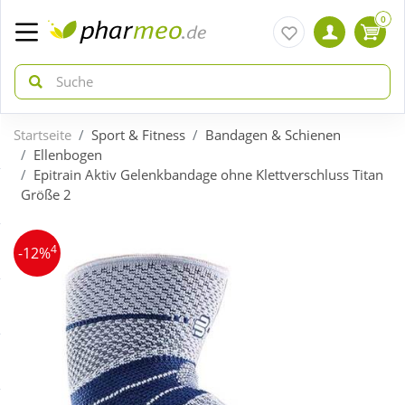
0
Startseite
Sport & Fitness
Bandagen & Schienen
zurück
zurück
Ellenbogen
Epitrain Aktiv Gelenkbandage ohne Klettverschluss Titan
Größe 2
ÜBERSICHT AKTIONEN
ÜBERSICHT KATEGORIEN
4
Aktuelle Coupons
Arzneimittel
-12%
Gratis dazu
Bio & Genuss
Neuheiten
Diabetes