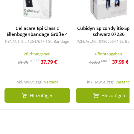
Cellacare Epi Classic
Cubidyn Epicondylitis-Spa
Ellenbogenbandage Größe 4
schwarz 07236
PZN/Art.Nr.: 12647617
1 St, Bandage
PZN/Art.Nr.: 04305564
1 St, Ban
Pflichtangaben
Pflichtangaben
2
2
MRP
MRP
37,79 €
37,99 €
51,70
45,88
inkl. MwSt. zzgl.
Versand
inkl. MwSt. zzgl.
Versand
Hinzufügen
Hinzufügen