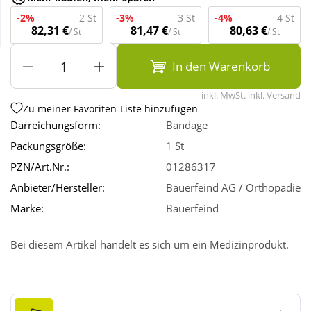
-2%
2 St
-3%
3 St
-4%
4 St
82,31 €
81,47 €
80,63 €
/ St
/ St
/ St
Wellness
In den Warenkorb
inkl. MwSt. inkl. Versand
Zu meiner Favoriten-Liste hinzufügen
Darreichungsform:
Bandage
Packungsgröße:
1 St
PZN/Art.Nr.:
01286317
Anbieter/Hersteller:
Bauerfeind AG / Orthopädie
Marke:
Bauerfeind
Bei diesem Artikel handelt es sich um ein Medizinprodukt.