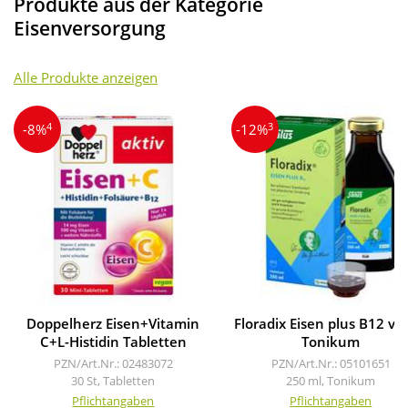
Produkte aus der Kategorie
Eisenversorgung
Alle Produkte anzeigen
4
3
-8%
-12%
Doppelherz Eisen+Vitamin
Floradix Eisen plus B12 ve
C+L-Histidin Tabletten
Tonikum
PZN/Art.Nr.: 02483072
PZN/Art.Nr.: 05101651
30 St, Tabletten
250 ml, Tonikum
Pflichtangaben
Pflichtangaben