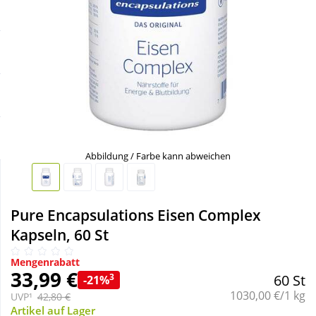
Sale
Körperpflege & Kosmetik
Schnäppchen
Liebe & Erotik
Sparsets
Mutter & Kind
Täglich gut versorgt
Nahrungsergänzung
Abbildung / Farbe kann abweichen
Natur & Homöopathie
Pure Encapsulations Eisen Complex
Sanitätshaus
Kapseln, 60 St
Mengenrabatt
Sport & Fitness
33,99 €
3
60 St
-21%
Grundpreis:
1030,00 €/1 kg
UVP¹
42,80 €
Tierbedarf
Artikel auf Lager