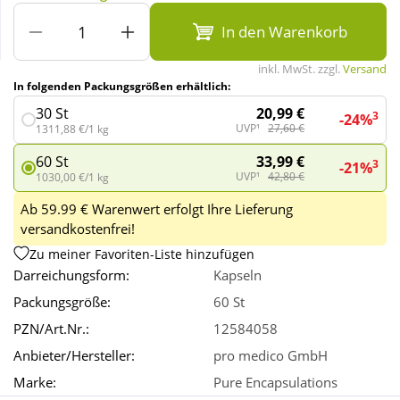
In den Warenkorb
Wellness
inkl. MwSt. zzgl.
Versand
In folgenden Packungsgrößen erhältlich:
20,99 €
30 St
3
-24%
UVP¹
27,60 €
1311,88 €/1 kg
33,99 €
60 St
3
-21%
UVP¹
42,80 €
1030,00 €/1 kg
Ab 59.99 € Warenwert erfolgt Ihre Lieferung
versandkostenfrei!
Zu meiner Favoriten-Liste hinzufügen
Darreichungsform:
Kapseln
Packungsgröße:
60 St
PZN/Art.Nr.:
12584058
Anbieter/Hersteller:
pro medico GmbH
Marke:
Pure Encapsulations