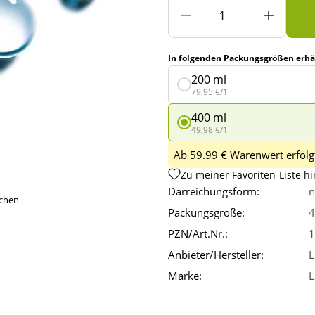
In folgenden Packungsgrößen erhäl
200 ml
79,95 €/1 l
400 ml
49,98 €/1 l
Ab 59.99 € Warenwert erfolgt
Zu meiner Favoriten-Liste h
Darreichungsform:
n
ichen
Packungsgröße:
4
PZN/Art.Nr.:
1
Anbieter/Hersteller:
L
Marke:
L