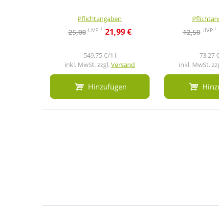
Pflichtangaben
Pflichta
1
1
UVP
UVP
21,99 €
25,00
12,50
549,75 €/1 l
73,27 €
inkl. MwSt. zzgl.
Versand
inkl. MwSt. zz
Hinzufügen
Hinz