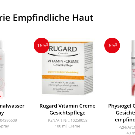
rie Empfindliche Haut
3
3
-16%
-6%
A
malwasser
Rugard Vitamin Creme
Physiogel 
ay
Gesichtspflege
Gesicht
empfind
 04396609
PZN/Art.Nr.: 10259058
Spray
100 ml, Creme
PZN/Art.
40 m