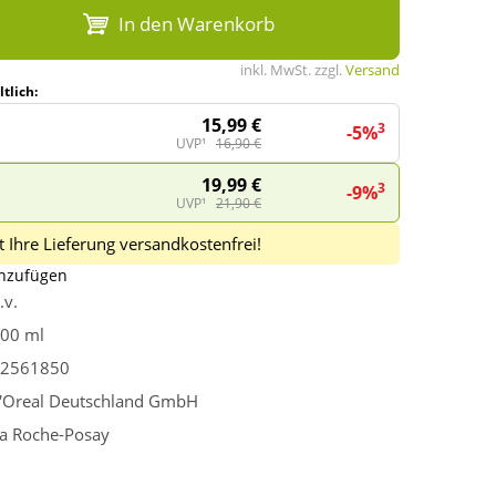
In den Warenkorb
inkl. MwSt. zzgl.
Versand
tlich:
15,99 €
3
-5%
UVP¹
16,90 €
19,99 €
3
-9%
UVP¹
21,90 €
 Ihre Lieferung versandkostenfrei!
inzufügen
.v.
00 ml
2561850
'Oreal Deutschland GmbH
a Roche-Posay