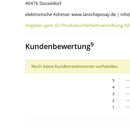
40476 Düsseldorf
elektronische Adresse: www.larocheposay.de | inf
Angaben gem. EU-Produktsicherheitsverordnung (GP
9
Kundenbewertung
Noch keine Kundenrezensionen vorhanden.
5
4
3
2
1