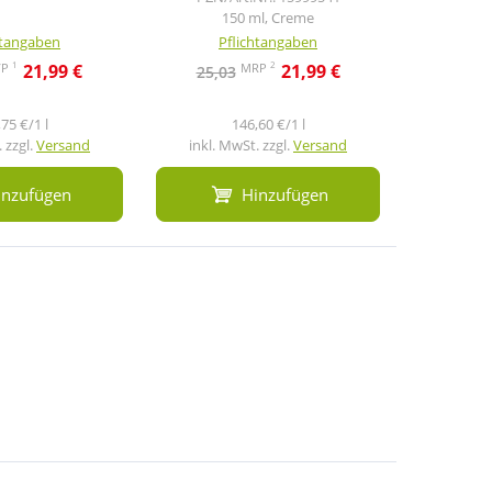
150 ml, Creme
htangaben
Pflichtangaben
Pf
1
2
VP
MRP
21,99 €
21,99 €
25,03
50,8
75 €/1 l
146,60 €/1 l
 zzgl.
Versand
inkl. MwSt. zzgl.
Versand
inkl. M
inzufügen
Hinzufügen