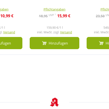
ngaben
Pflichtangaben
Pflic
1
UVP
U
10,99 €
15,99 €
18,95
23,50
/1 l
159,90 €/1 l
549,
gl.
Versand
inkl. MwSt. zzgl.
Versand
inkl. MwSt.
ufügen
Hinzufügen
H