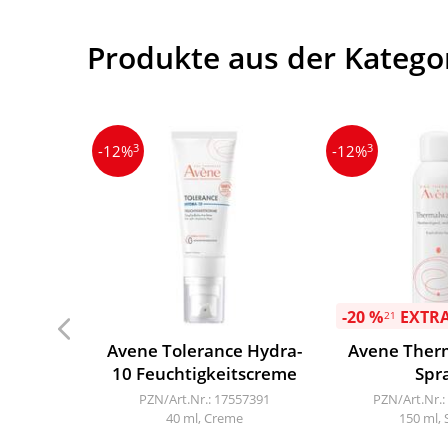
Produkte aus der Katego
3
3
-12%
-12%
-20 %
EXTR
21
Avene Tolerance Hydra-
Avene Ther
10 Feuchtigkeitscreme
Spr
PZN/Art.Nr.: 17557391
PZN/Art.Nr.:
40 ml, Creme
150 ml, 