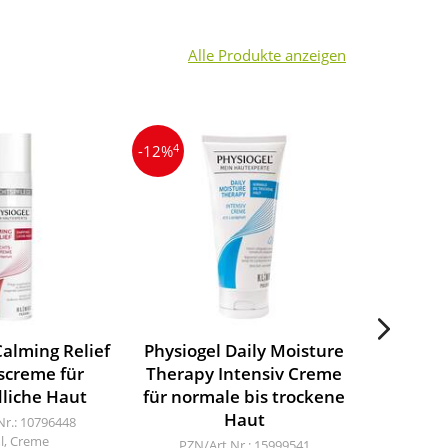
Alle Produkte anzeigen
4
3
-12%
-21%
Calming Relief
Physiogel Daily Moisture
Derma
screme für
Therapy Intensiv Creme
Tages
liche Haut
für normale bis trockene
Haut
Nr.: 10796448
PZN/A
l, Creme
2x5
PZN/Art.Nr.: 15999541