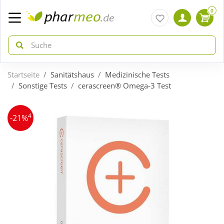
0
Startseite
Sanitätshaus
Medizinische Tests
zurück
zurück
Sonstige Tests
cerascreen® Omega-3 Test
ÜBERSICHT AKTIONEN
ÜBERSICHT KATEGORIEN
4
-21%
Aktuelle Coupons
Arzneimittel
Gratis dazu
Bio & Genuss
Neuheiten
Diabetes