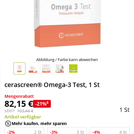
Sale
Körperpflege & Kosmetik
Schnäppchen
Liebe & Erotik
Sparsets
Mutter & Kind
Täglich gut versorgt
Nahrungsergänzung
Abbildung / Farbe kann abweichen
Natur & Homöopathie
cerascreen® Omega-3 Test, 1 St
Sanitätshaus
Mengenrabatt
82,15 €
4
-21%
1 St
MRP²
103,44 €
Sport & Fitness
Artikel verfügbar
Mehr kaufen, mehr sparen
Tierbedarf
-2%
2 St
-3%
3 St
-4%
4 St