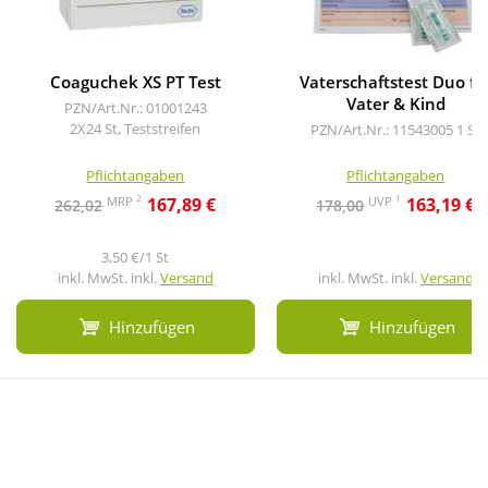
Coaguchek XS PT Test
Vaterschaftstest Duo fü
Vater & Kind
PZN/Art.Nr.: 01001243
2X24 St, Teststreifen
PZN/Art.Nr.: 11543005
1 St
Pflichtangaben
Pflichtangaben
2
1
MRP
UVP
167,89 €
163,19 €
262,02
178,00
3,50 €/1 St
inkl. MwSt. inkl.
Versand
inkl. MwSt. inkl.
Versand
Hinzufügen
Hinzufügen